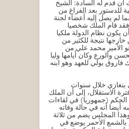
 أن قدم له السادة: الشيخ
ة للدستور بعد الفراغ من
مما لم يصل إليه أعضاء لجنة
 فقد قام الملك شخصيا
 يكون نظام الدولة ملكيا
خارجها نتيجة للكثير من
 الأمير محمد علي من
سن والورع وكان أيامها وليا
 بعد أن رزق الملك فاروق بولي للعهد وهو ابنه
ي بنغازي خلال سنوات
 في فترة الاستقلال، إلى أن الملك
الحكم (جمهوريا) في لقاءات
أيضا أنه في حالة وفاته
 وهذا المجلس يضم من ثلاثة
لشمع الأحمر يوضع في