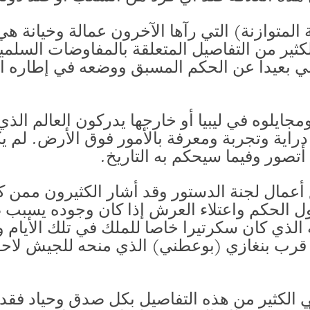
ة المتوازنة) التي رآها الآخرون عمالة وخيانة ه
كثير من التفاصيل المتعلقة بالمفاوضات السلمية 
 بعيدا عن الحكم المسبق ووضعه في إطاره ال
ايلوه في ليبيا أو خارجها يدركون العالم الذي
 دراية وتجربة ومعرفة بالأمور فوق الأرض. لم يك
أتصور وفيما سيحكم به التاريخ.
 أعمال لجنة الدستور وقد أشار الكثيرون ممن كا
ول الحكم واعتلاء العرش إذا كان وجوده يسبب صر
 الذي كان سكرتيرا خاصا للملك في تلك الأيام و
قرب بنغازي (بوعطني) الذي منحه للجيش لاحقا 
ي الكثير من هذه التفاصيل بكل صدق وحياد فقد 