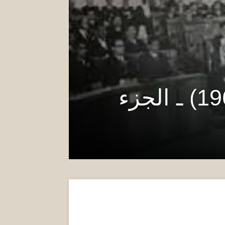
التجربة البرلمانية في ليبيا (1908-1969) ـ الجزء