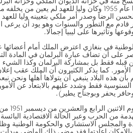
سخ منه في خزانة الديوان الملكي وخزانة البرل
توفي أخوه الأمير محمد الرضا عام 1955 وكان وليا للعهد لم 
نه الحسن الرضا وصدر أمر ملكي بتعيينه وليا للعهد
ير قادم مع التطور والسنوات وهو يود أن يرعى ا
ها وتأثيرها على ليبيا إجمالا.
طنية في بنغازي اعترض الملك أمام أعضائها ع
صر على أن تضاف عبارة البرلمان في المادة ال
من قبله فقط بل بمشاركة البرلمان وكذا الشيء 
الأمور. كما يذكر الكثيرون أن الملك عقب إعلان
بأن هذه البلاد ينبغي أن يتولاها أهلها ونحن نب
سنوسية فقط وشدد عليهم بالابتعاد عن الأمور ا
بوحافر يحفر وبوجناح يطير).
أعلن الملك ا
دمة من الحرب وعبر الحالة الاقتصادية البائس
دة والمجلس الاستشاري والحكومة الوطنية وظل
لإمكان إعادتها فقد مضى ذلك الماضي وبدأت م