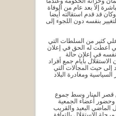
مان وخزانة الحكومة وعندما
يعين من يخلفه مباشرة إلا بعد عام من الوفاة
 وكان قد قدم استقالته أيضا
لتغيير بنفسه دون اللجوء إلى
لى كثير من السلطات التي
تي أعطت له الحق في إعلان
نفسه في إعلان حالة
 الاستقلال بأيام جمع أفراد
عد إلى حيث المجالات التي
لسياسية ومغادرة البلاد
لاستقلال صباح يوم الاثنين الرابع والعشرين من ديسمبر 1951 من قصر المنار وسط جموع
ة وحضور أعضاء الجمعية
 الماضي البعيد والقريب
رحلة الاستقلال بالتوافق