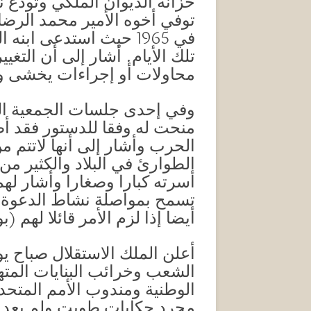
خزانة الديوان الملكي وتودع ن
في 1965 حيث استدعى اب
تلك الأيام. أشار إلى أن التغي
محاولات أو إجراءات يخشى وقوع
وفي إحدى جلسات الجمعية الو
منحت له وفقا للدستور فقد أ
الحرب وأشار إلى أنها لاتتم 
الطوارئ في البلاد والكثير من 
أسرته كبارا وصغارا وأشار لهم 
تسمح بمواصلة نشاط الدعوة ال
أيضا إذا لزم الأمر قائلا لهم (
الشعب وخرائب البنايات المته
الوطنية ومندوب الأمم المتح
مجرد حكايات طويت ولم يعد با