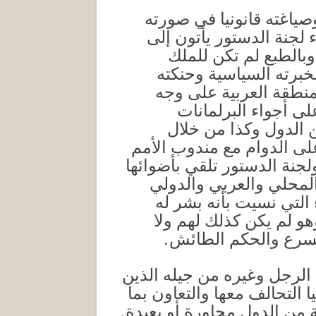
عداد الدستور وصياغته قانونيا في صورته
لجنة الدستور يأتون إلى
وبالطبع لم تكن للملك
خبرته السياسية وحنكته
منطقة العربية على وجه
ى أجواء البرلمانات
ن الدول وكذا من خلال
على الدوام مع مندوب الأمم
جنة الدستور تلقي بأضوائها
المحلي والعربي والدولي
 التي نسيت بأنه بشر له
هو لم يكن كذلك لهم ولا
لتسرع والحكم الطائش.
 الرجل وغيره من جيله الذين
 التحالف معها والتعاون بما
 من الدول مجاورة أو بعيدة.