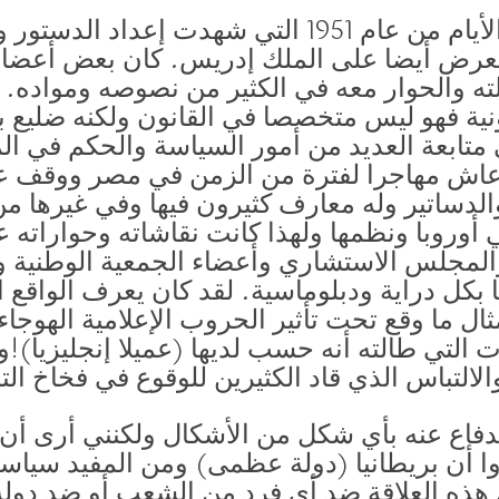
.. خلال تلك الأيام من عام 1951 التي شهدت إ
يعرض أيضا على الملك إدريس. كان بعض أعضاء 
لته والحوار معه في الكثير من نصوصه ومواده. 
نونية فهو ليس متخصصا في القانون ولكنه ضليع ب
متابعة العديد من أمور السياسة والحكم في ال
عاش مهاجرا لفترة من الزمن في مصر ووقف عل
والدساتير وله معارف كثيرون فيها وفي غيرها م
 أوروبا ونظمها ولهذا كانت نقاشاته وحواراته 
المجلس الاستشاري وأعضاء الجمعية الوطنية ول
ا بكل دراية ودبلوماسية. لقد كان يعرف الواقع 
ثال ما وقع تحت تأثير الحروب الإعلامية الهوجاء
 التي طالته أنه حسب لديها (عميلا إنجليزيا)!و
لالتباس الذي قاد الكثيرين للوقوع في فخاخ ا
الدفاع عنه بأي شكل من الأشكال ولكنني أرى أن
ا أن بريطانيا (دولة عظمى) ومن المفيد سياسيا
ل هذه العلاقة ضد أي فرد من الشعب أو ضد دولة