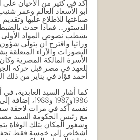
أكد في كثير من الأحيان على 
أبو الأسعاد العالم وعمر شنيب
صياغتها للاطلاع عليها وتقديم 
الدستور.. فماذا حدث بالضبط؟
بشطب نصوص المواد الأولى الت
وراثيا واقترح أن يتولى شؤون 
التصورات والآراء المتعلقة 
الأسرة المالكة المصرية وكان 
أحمد فؤاد في يناير من ذلك ال
كما أشار السيد العابدية، في
1986و1987 و88
نفسه أكد في مرات لاحقة سعي
مع رئيس الحكومة السيد مصطفى
وشغور المكان بتلك الوفاة يتم
أشخاص إلى خمسة فقط تحفظ 