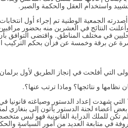
التشييد واستخدام العقل والحكمة والصبر.
 أصدرته الجمعية الوطنية تم إجراء أول انتخابا
تاسع عشر من فبراير 1952 وأعلنت النتائج في العشرين منه بحضور
محليين في مختلف المناطق. واقتضى التوافق بأن
 عن برقة وخمسة عن فزان بحكم التركيب الس
لى التي أفلحت في إنجاز الطريق لأول برلمان ل
نظامها و نتائجها؟ وماذا ترتب عنها؟.
. خلال تلك الأيام من عام 1951 التي شهدت إعداد الدستور وصياغته
ض أعضاء لجنة الدستور يأتون إلى بنغازي لمقاب
 تكن للملك الدراية القانونية فهو ليس متخصص
روفة في متابعة العديد من أمور السياسة والحك