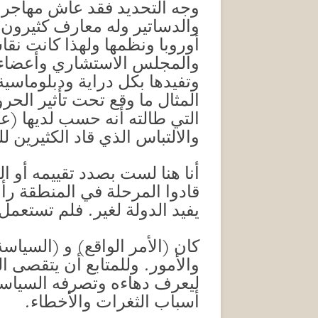
وجه التحديد فقد عاش مهاجرا 
والدساتير وله معارف كثيرون 
أوروبا ونظمها ولهذا كانت نقا
والمجلس الاستشاري وأعضاء ال
وتفيدها بكل دراية ودبلوماسية
المثال ما وقع تحت تأثير الحر
التي طالته أنه حسب لديها (عم
والالتباس الذي قاد الكثيرين
أنا هنا لست بصدد تقييمه أو 
قادوا المرحلة في المنطقة رأو
يفيد الدولة لغير. فلم تستعم
كان (الأمر الواقع) و (السياس
والأمور. وللمتابع أن يتقصى ال
ليعرف دهاءه وتصرفه السياسي
أسباب الثغرات والأخطاء.