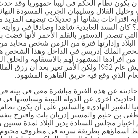
أن يكون نظام الحكم في ليبيا جمهوريا وقد حدث
 وخليل القلال وسليمان الجربي المسودة النهائي
أية اقتراحات بشأنها أو تعديلات تيضيف المزيد 
 كان السيد العابدية شاهدا وصادقا في روايته
ي تتصدر الدستور بالقلم الأحمر لأنها قضت بأن
البلاد وإدارتها فترة من الزمن شخص محايد من 
بشخص الملك إدريس في الداخل وهذا الشخص هو
من أفرادها المشهود لهم بالاستقامة والخلق الح
للعهد في مصر قبل حركة الجيش عام 1952 ولكن الأمر تغير
عام الذي وقع فيه حريق القاهرة المشهود.
 أحاديثه عن هذه الفترة مباشرة معي في بيته ف
19، إضافة إلى أحاديث أخرى عن الدولة الليبية وسياستها
ا للتغيير الهاديء والسلس على أن يكون نظام 
 بن حليم والمستر إدريان بلت واقترح بنفسه 
 اختيار مجلس للسيادة يدير البلاد لمدة سنتين
أسماؤهم بطريقة سرية في مظروف مختوم با