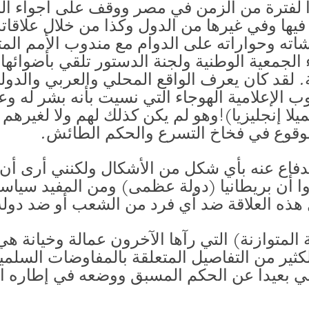
لفترة من الزمن في مصر ووقف على أجواء البر
فيها وفي غيرها من الدول وكذا من خلال علاقات
شاته وحواراته على الدوام مع مندوب الأمم الم
جمعية الوطنية ولجنة الدستور تلقي بأضوائها ع
. لقد كان يعرف الواقع المحلي والعربي والدولي
وب الإعلامية الهوجاء التي نسيت بأنه بشر له و
يلا إنجليزيا)!وهو لم يكن كذلك لهم ولا لغيره
 للوقوع في فخاخ التسرع والحكم الطائش.
الدفاع عنه بأي شكل من الأشكال ولكنني أرى أن
ا أن بريطانيا (دولة عظمى) ومن المفيد سياسيا
ل هذه العلاقة ضد أي فرد من الشعب أو ضد دولة
ة المتوازنة) التي رآها الآخرون عمالة وخيانة ه
كثير من التفاصيل المتعلقة بالمفاوضات السلمية 
 بعيدا عن الحكم المسبق ووضعه في إطاره ال