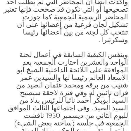
وأكدت أيضا أن المحاضر التي لم يطلب أحد
تصحيحها أو التي تكون قد صححت فإنها تعتبر
المحاضر الرسمية للجمعية كما جوزت
تشكيل لجان فرعية من أعضائها على أن
تنتخب كل لجنة من بين أعضائها رئيسا
وسكرتيرا.
وبنفس الكيفية السابقة في أعمال لجنة
الواحد والعشرين اختارت الجمعية بعد
الموافقة على اللائحة الداخلية الشيخ أبو
الأسعاد العالم رئيسا لها والسيدين عمر
شنيب من برقة ومحمد عثمان الصيد من
فزان نائبين له وفي فترة لاحقة سيصبح
السيد أبوبكر أحمد نائبا للرئيس بدلا من
السيد الصيد. وفي اجتماعها الثالث الموافق
لليوم الثاني من ديسمبر 1950 ناقشت
الجمعية في جلسة (ساخنة بعض الشيء)
مايتصل بتقرير نوع الحكم وملك الدولة