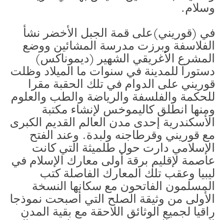
وسلام.
في (قوريني)على قمة الجبل الأخضر نشأ
الفلاسفة وبرزت مدرسة المشائين ووضع
المشرع الأغريقي الشهير (ديموناكس)
دستورا للمدينة في سنوات ما الميلاد وظلت
قوريني على الدوام في تلك الحقبة مقرا
للحكمة والفلسفة والرياضة والطب والعلوم
ومنها انطلق كاليموخس لإنشاء مكتبة
الأسكندرية إحدى مدن العالم القديم الكبرى
مع قوريني وقرطاجنه ولبدة. وعند الفتح
الإسلامي دارت حول طلميثة التي كانت
عاصمة لإقليم برقة أولى معارك الإسلام في
ليبيا وعقب تلك المعارك الفاصلة كتب
المسلمون الفاتحون مع سكانها النسخة
الأولى من وثيقة الصلح التي أصبحت نموذجا
راقيا لجميع الوثائق اللاحقة مع بقية المدن