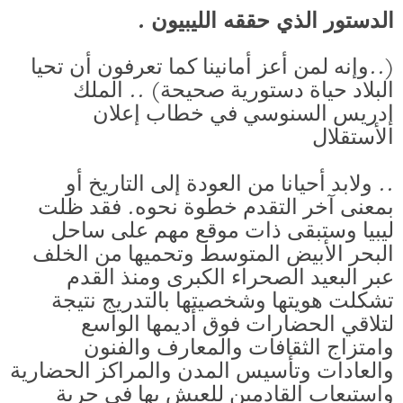
الدستور الذي حققه الليبيون .
(..وإنه لمن أعز أمانينا كما تعرفون أن تحيا
البلاد حياة دستورية صحيحة) .. الملك
إدريس السنوسي في خطاب إعلان
الأستقلال
.. ولابد أحيانا من العودة إلى التاريخ أو
بمعنى آخر التقدم خطوة نحوه. فقد ظلت
ليبيا وستبقى ذات موقع مهم على ساحل
البحر الأبيض المتوسط وتحميها من الخلف
عبر البعيد الصحراء الكبرى ومنذ القدم
تشكلت هويتها وشخصيتها بالتدريج نتيجة
لتلاقي الحضارات فوق أديمها الواسع
وامتزاج الثقافات والمعارف والفنون
والعادات وتأسيس المدن والمراكز الحضارية
واستيعاب القادمين للعيش بها في حرية