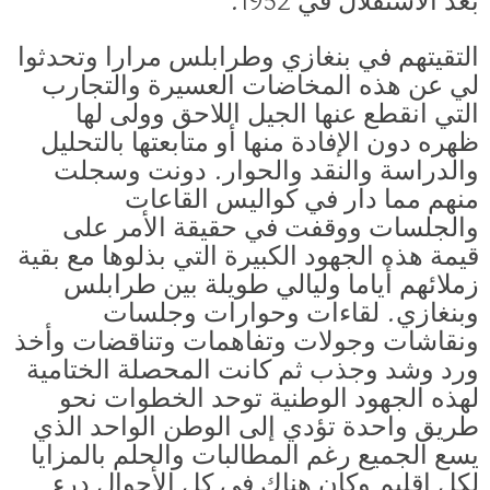
بعد الاستقلال في 1952.
التقيتهم في بنغازي وطرابلس مرارا وتحدثوا
لي عن هذه المخاضات العسيرة والتجارب
التي انقطع عنها الجيل اللاحق وولى لها
ظهره دون الإفادة منها أو متابعتها بالتحليل
والدراسة والنقد والحوار. دونت وسجلت
منهم مما دار في كواليس القاعات
والجلسات ووقفت في حقيقة الأمر على
قيمة هذه الجهود الكبيرة التي بذلوها مع بقية
زملائهم أياما وليالي طويلة بين طرابلس
وبنغازي. لقاءات وحوارات وجلسات
ونقاشات وجولات وتفاهمات وتناقضات وأخذ
ورد وشد وجذب ثم كانت المحصلة الختامية
لهذه الجهود الوطنية توحد الخطوات نحو
طريق واحدة تؤدي إلى الوطن الواحد الذي
يسع الجميع رغم المطالبات والحلم بالمزايا
لكل إقليم وكان هناك في كل الأحوال درء