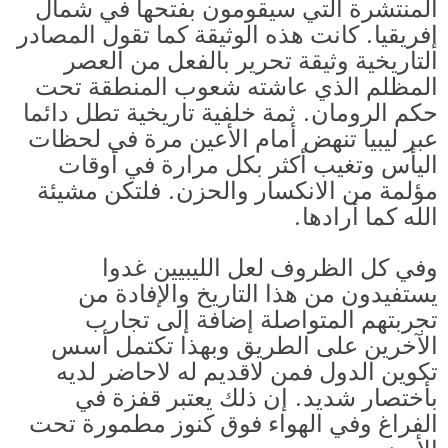
المنتشرة التي سيقومون بفتحها في شمال
إفريقيا. كانت هذه الوثيقة كما تقول المصادر
التاريخية وثيقة تحرير بالفعل من العصر
المظلم الذي عاشته شعوب المنطقة تحت
حكم الرومان. ثمة خلفية تاريخية تطل دائما
عبر ليبيا تنهض أمام الأعين مرة في لحظات
اليأس وتغيب أكثر بكل مرارة في أوقات
مؤلمة من الانكسار والحزن. فلتكن مشيئة
الله كما أرادها.
وفي كل الظروف لعل الليبيين غدوا
يستفيدون من هذا التاريخ والإفادة من
تجربتهم المتواصلة إضافة إلى تجارب
الآخرين على الطريق وبهذا تكتمل أسس
تكوين الدول فمن لاقديم له لاحاضر لديه
بأختصار شديد. إن ذلك يعتبر قفزة في
الفراغ وفي الهواء فوق كنوز مطمورة تحت