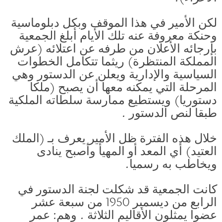
لكن الأمير في هذا الموقف وبكل دبلوماسية
وحنكة معروفة عنه تلك الأيام أبلغ الجمعية
بإرجائه الأعلان من طرفه عن اعتلائه (عرش
المملكة المنتظرة) ريثما تتكامل الخطوات
السياسية والإدارية ويعلن عن الدستور وهي
المرحلة التي يمكنه معها أن يصبح (ملكا
دستوريا) ويستطيع ممارسة سلطاته الملكية
طبقا لنص الدستور .
خلال هذه الفترة ظل الأمير يعرف بـ (الملك
العتيد) أي المعد أو المهيأ وأصبح ينادى
ويخاطب به رسميا.
كانت الجمعية قد شكلت لجنة الدستور في
الرابع من ديسمبر 1950 من سبعة عشر
عضوا يمثلون الأقاليم الثلاثة . وهم: عمر