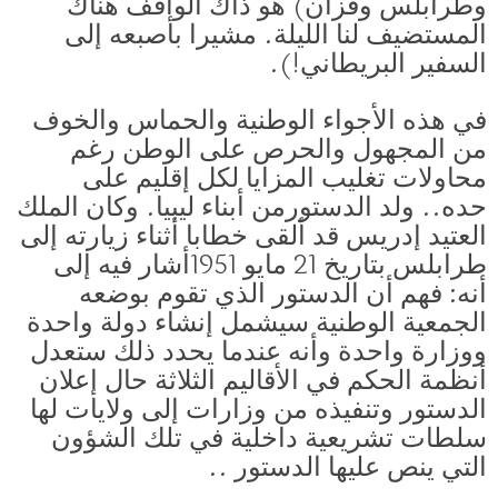
وطرابلس وفزان) هو ذاك الواقف هناك
المستضيف لنا الليلة. مشيرا بأصبعه إلى
السفير البريطاني!).
في هذه الأجواء الوطنية والحماس والخوف
من المجهول والحرص على الوطن رغم
محاولات تغليب المزايا لكل إقليم على
حده.. ولد الدستورمن أبناء ليبيا. وكان الملك
العتيد إدريس قد ألقى خطابا أثناء زيارته إلى
طرابلس بتاريخ 21 مايو 1951أشار فيه إلى
أنه: فهم أن الدستور الذي تقوم بوضعه
الجمعية الوطنية سيشمل إنشاء دولة واحدة
ووزارة واحدة وأنه عندما يحدد ذلك ستعدل
أنظمة الحكم في الأقاليم الثلاثة حال إعلان
الدستور وتنفيذه من وزارات إلى ولايات لها
سلطات تشريعية داخلية في تلك الشؤون
التي ينص عليها الدستور ..