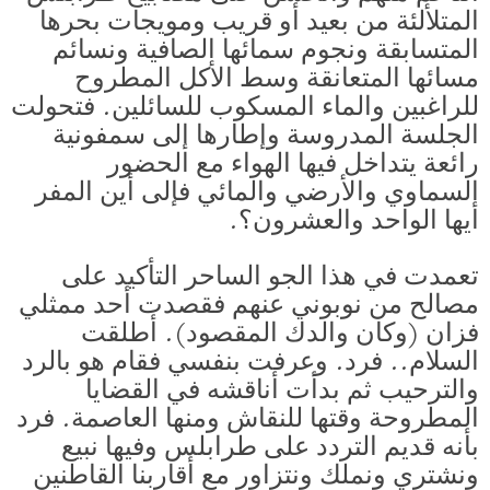
المتلألئة من بعيد أو قريب ومويجات بحرها
المتسابقة ونجوم سمائها الصافية ونسائم
مسائها المتعانقة وسط الأكل المطروح
للراغبين والماء المسكوب للسائلين. فتحولت
الجلسة المدروسة وإطارها إلى سمفونية
رائعة يتداخل فيها الهواء مع الحضور
السماوي والأرضي والمائي فإلى أين المفر
أيها الواحد والعشرون؟.
تعمدت في هذا الجو الساحر التأكيد على
مصالح من نوبوني عنهم فقصدت أحد ممثلي
فزان (وكان والدك المقصود). أطلقت
السلام.. فرد. وعرفت بنفسي فقام هو بالرد
والترحيب ثم بدأت أناقشه في القضايا
المطروحة وقتها للنقاش ومنها العاصمة. فرد
بأنه قديم التردد على طرابلس وفيها نبيع
ونشتري ونملك ونتزاور مع أقاربنا القاطنين