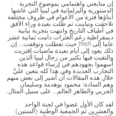
إن متابعتي واهتمامي بموضوع التجربة
الدستورية والبرلمانية في ليبيا التي عاشها
أبناؤها فترة من الأعوام في ظروف مختلفة
تلاحقت وتباينت ثم ظلت بعيدة وراء الأفق
في أطياف التاريخ وانتهت بتجربة نيابية
ديمقراطية رغم العثرات دامت ثمانية عشر
عاما إلى 1969 حيث تعطلت وتوقفت.. إن
ذلك يعود إلى أيام بعيدة ماضيات إقتربت
والتقيت فيها بكثير من رجال ليبيا الذين
أسهموا بجهودهم في إرساء قواعد هذه
التجارب العديدة وفي هذا كله يتعين عليَّ
خلال هذه المقالات أن أشير إلى بعض منهم
وهم السادة: محمود بوهدمة وسليمان
الجربي والطاهر العالم.. على سبيل المثال.
لقد كان الأول عضوا في لجنة الواحد
والعشرين ثم الجمعية الوطنية (الستين)