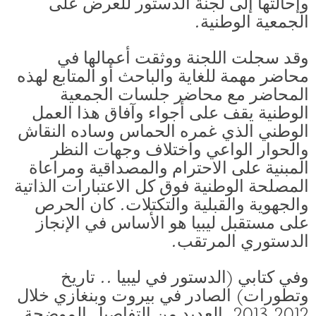
وإحالتها إلى لجنة الدستور للعرض على
الجمعية الوطنية.
وقد سجلت اللجنة ووثقت أعمالها في
محاضر مهمة للغاية والباحث أو المتابع لهذه
المحاضر مع محاضر جلسات الجمعية
الوطنية يقف على أجواء وآفاق هذا العمل
الوطني الذي غمره الحماس وساده النقاش
والحوار الواعي واختلاف وجهات النظر
المبنية على الاحترام والمصداقية ومراعاة
المصلحة الوطنية فوق كل الاعتبارات الذاتية
والجهوية والقبلية والتكتلات. كان الحرص
على مستقبل ليبيا هو الأساس في الإنجاز
الدستوري المرتقب.
وفي كتابي (الدستور في ليبيا .. تاريخ
وتطورات) الصادر في بيروت وبنغازي خلال
2013.2012. العديد من التفاصيل الموضحة