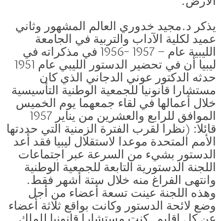
الأرض.
يذكر د.مجيد خدوري العالم المشهور وثاني
عميد لكلية الآداب والتربية في الجامعة
الليبية عام – 1957 -1956 في مذكراته في
ليبيا أن في تحضير الدستور الليبي عام 1951
حدثه الدكتور عوني الدجاني الذي كان
مستشارا قانونيا للجمعية الوطنية التأسيسية
خلال أعمالها في لقاء جمعهما يوم الخميس
الموافق للرابع والعشرين من يناير 1957
قائلا: (نظرا لقرب الفترة الزمنية التي حددتها
الأمم المتحدة موعدا لاستقلال ليبيا فقد أعد
الدستور بشيء من السرعة عبر اجتماعات
اللجنة الدستورية التابعة للجمعية الوطنية
وانتهى الفراغ منه خلال ستة أشهر فقط.
وهذه اللجنة عينت تسعة أعضاء من أجل
وضع لائحة الدستور وكانت بواقع ثلاثة أعضاء
عن كل إقليم. كنت مستشارا قانونيا للملك