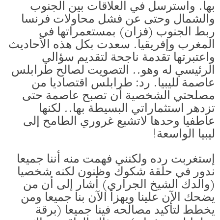
بها. واسترسل في العلاقات بين الجنوب
والشمال وحتى عن فشل محاولات فرنسا
ربط الجنوب (فزان) بمستعمراتها في
المغرب وإفريقيا. سعدت بكل هذه الأحاديث
واعتبرتها تقدمة ناجحة لتقديم سؤالي
الرئيسي له وهو.. التصويت لصالح طرابلس
عاصمة لليبيا. رد: طرابلس اقتصاديا من
مصلحتي الشخصية أن تصبح عاصمة حتى
تزدهر استثماراتي البسيطة بها.. لكنها
عاطفيا وحدها لاتشبع غروري الطامح إلى
ليبيا الواسعة!
إستغربت رده ولكنني فهمت منه أننا جميعا
ندور في حلقة شكوك وظنون لكنه شخصيا
(والدك الشيخ الجراري) أشار إلى أن من
يضحك الآن علينا ويهزأ الآن بنا جميعا ومن
يخطط لتأكيد مصالحه فينا جميعا (برقة