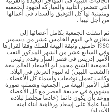
الجاليات الليبية في المهاجر البعيدة والقريبة
التي تتضمن التأييد والمباركة لجهود الجمعية
ومتمنية لها كل التوفيق والسداد في أعمالها
من أجل ليبيا .
ثم انتقلت الجمعية بكامل أعضائها إلى
بنغازي في اليوم الخامس عشر من ديسمبر
1950 حاملين وثيقة البيعة للملك وفقا لقرارها
وفي السابع عشر من الشهر المذكور التقت
الأمير إدريس في قصر المنار وقدم رئيس
الجمعية الشيخ محمد أبو الأسعاد العالم بيعة
(الشعب الليبي) له لتبوء العرش في البلاد.
وكانت تحمل توقيعات وأسماء كل الأعضاء .
قبل الأمير البيعة من الجمعية وشملته صورة
مشهورة في حديقة القصر مع كل الأعضاء
ووعد بأن يكون دائما (خادما مخلصا لبلاده
ليبيا عاملا على إسعاد ورفاهية أبناء أمته
الأعزاء).