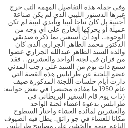
وفي جملة هذه التفاصيل المهمة التي خرج
عبرها الدستور الليبي الذي لم يكن صناعة
أجنبية بل كان نتاجا ليبيا وبأيدي ليبية لم تكن
عميلة أو يحركها الخارج على أي وجه من
الوجوه.. أود أن أستعين بما ذكره صديقي
الدكتور محمد الطاهر الجراري الذي كان
والده السيد الطاهر عبدالله الجراري عضوا
من فزان في لجنة الواحد والعشرين.. فقد
سمع ذات يوم من السيد علي رجب المدني
عضو اللجنة عن طرابلس هذه القصة التي
دارت أيام جلسات اللجنة المذكورة صيف
عام 1950 ما مفاده مختصرا في بعض جوانبه:
(ذات يوم قام السفير البريطاني في
طرابلس بدعوة أعضاء لجنة الواحد
والعشرين لمائدة العشاء واختار السطوح
مكانا للعشاء في جو رائق. يطل فيه الضيوف
الناعم منهم والخشن على مصابيح طرابلس