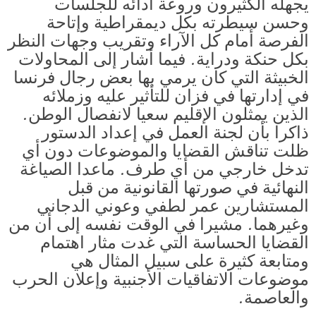
يجهله الكثيرون وروعة أدائه للجلسات
وحسن سيطرته بكل ديمقراطية وإتاحة
الفرصة أمام كل الآراء وتقريب وجهات النظر
بكل حنكة ودراية. فيما أشار إلى المحاولات
الخبيثة التي كان يرمي بها بعض رجال فرنسا
في إدارتها في فزان للتأثير عليه وزملائه
الذين يمثلون الإقليم سعيا لانفصال الوطن.
ذاكرا بأن لجنة العمل في إعداد الدستور
ظلت تناقش القضايا والموضوعات دون أي
تدخل خارجي من أي طرف. ماعدا الصياغة
النهائية في صورتها القانونية من قبل
المستشارين عمر لطفي وعوني الدجاني
وغيرهما. مشيرا في الوقت نفسه إلى أن من
القضايا الحساسة التي غدت مثار اهتمام
ومتابعة كثيرة على سبيل المثال هي
موضوعات الاتفاقيات الأجنبية وإعلان الحرب
والعاصمة.