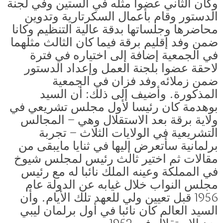
وكان الثاني عضوا مثله في الستين وفي لجنة
الدستور وقام بأعمال السكرتارية وتدوين
محاضرها وجلساتها بدقة عالية التنظيم وكانا
ضمن وفد إقليم برقة فيما كان الثالث مثلهما
في الجمعية إضافة إلى اختياره في فترة
لاحقة عضوا بلجنة العمل وإعداد الدستور
ضمن زملائه وفد فزان في الجمعية
المذكورة. وأضيف إلى ذلك: أن السيد
بوهدمة كان رئيسا لأول مجلس تشريعي في
ولاية برقة بعد الاستقلال وهي – المجالس
التشريعية في الولايات الثلاث – تجربة
برلمانية سأتعرض إليها في ثنايا مايبقى من
مقالات ثم اختير ثالث رئيس لمجلس شيوخ
في المملكة وعينه الملك نائبا له مع رئيس
مجلس النواب خلال غيابه عن الدولة عام
1956 قبل تعيين ولي للعهد تلك الأيام. وأن
السيد العالم كان نائبا في أول برلمان ليبي