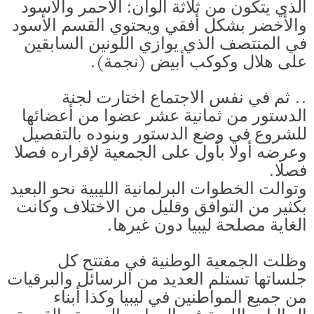
الذي يتكون من ثلاثة ألوان: الأحمر والأسود
والأخضر بشكل أفقي ويحتوي القسم الأسود
في المنتصف الذي يوازي اللونين السابقين
على هلال وكوكب أبيض (نجمة).
.. ثم في نفس الاجتماع اختارت لجنة
الدستور من ثمانية عشر عضوا من أعضائها
للشروع في وضع الدستور وبنوده بالتفصيل
وعرضه أولا بأول على الجمعية لإقراره فصلا
فصلا.
وتوالت الخطوات البرلمانية الليبية نحو البعيد
بكثير من التوافق وقليل من الاختلاف وكانت
الغاية مصلحة ليبيا دون غيرها.
وظلت الجمعية الوطنية في مفتتح كل
جلساتها تستلم العديد من الرسائل والبرقيات
من جميع المواطنين في ليبيا وكذا أبناء