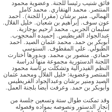
فائق شنيب رئيسا للجنة. وعضوية محمود
المنتصر. محمد الهنقاري. محمد كامل
الهمالي. منير برشان (مقررا للجنة). أحمد
عون سوف. إبراهيم بن شعبان. خليل القلال.
سليمان الجربي. محمد ارحيم بوجازية.
عبدالجواد الفريطيس. إحميده المحجوب.
أبوبكر بن حمد. محمد عثمان الصيد. أحمد
الطبولي. علي المقطوف. السنوسي
حمادي. منصور بن محمد. وبدورها اختارت
اللجنة الدستورية مجموعة منها لدراسة
النظم الفيدرالية وتشكلت برئاسة محمود
المنتصر وعضوية: خليل القلال ومحمد عثمان
الصيد ومنير برشان وعبدالجواد الفريطيس
وأبوبكر بن حمد. وعرفت أيضا بلجنة العمل.
وقد تمكنت طوال ستة وتسعين جلسة من
إنجاز الدستور ونصوصه بمواده وفصوله