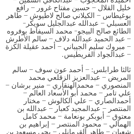
أحميدة المحجوب – عبدالكافي السمين –
خليل القلال – حسين مفتاح غرور – رافع
بوغيطاس – الكيلاني صالح لاطيوش – طاهر
العسبلي – عبدالله عبدالجليل سويكر-
الطائع صالح البيجو- محمد السيفاط بوفروه
– عبد الحميد عبدالله دلاف – سالم الأطرش
– مبروك سليم الجيباني – أحمد عقيلة الكزة
– عبدالجواد الفريطيس.
ثالثا طرابلس: – أحمد عون سوف – سالم
المريض – عبدالعزيز الزقلعي محمد
المنصوري – محمدالهنقاري – منير برشان –
علي تامر – محمد أبو الأسعاد العالم –
أحمدالصاري – علي الكالوش – مختار
المنتصر – عبدالمجيد كعبار – عبدالله بن
معتوق – أبوبكر بونعامة – محمد كامل
الهمالي – محمود المنتصر – إبراهيم بن
شعبان – طاهر القرمانلي – يحي مسعود بن