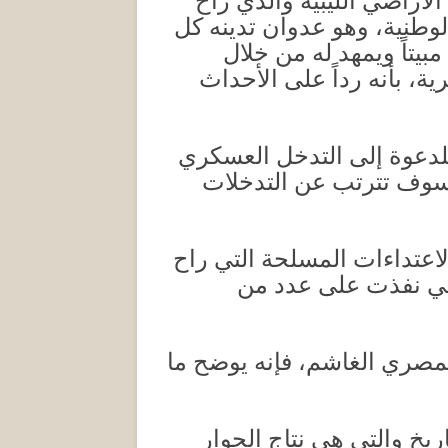
أراضي الليبية والذي راح
الوطنية، وهو عدوان تدينه كل
بيتاً ويمهد له من خلال
، بأنه رداً على الأحداث
للدعوة إلى التدخل العسكري
ي سوف تترتب عن التدخلات
لاعتداءات المسلحة التي راح
لتي نفذت على عدد من
لمصري الغاشم، فإنه يوضح ما
ريخ والتي هي نتاج الجوار