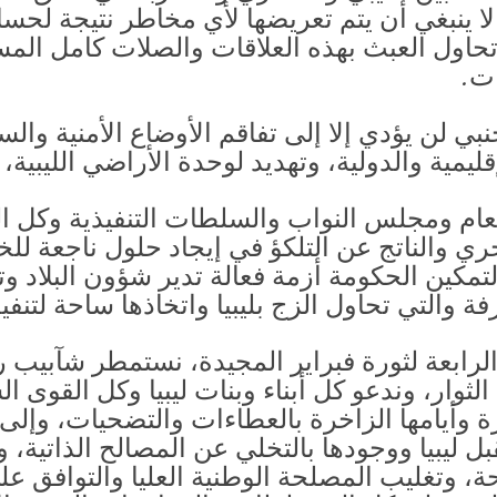
لا ينبغي أن يتم تعريضها لأي مخاطر نتيجة لحس
تحاول العبث بهذه العلاقات والصلات كامل الم
ات.
بي لن يؤدي إلا إلى تفاقم الأوضاع الأمنية والس
إقليمية والدولية، وتهديد لوحدة الأراضي الليبية،
لعام ومجلس النواب والسلطات التنفيذية وكل ا
ري والناتج عن التلكؤ في إيجاد حلول ناجعة لل
 لتمكين الحكومة أزمة فعالة تدير شؤون البلاد
ة والتي تحاول الزج بليبيا واتخاذها ساحة لتنفي
لرابعة لثورة فبراير المجيدة، نستمطر شآبيب 
ا الثوار، وندعو كل أبناء وبنات ليبيا وكل القو
ة وأيامها الزاخرة بالعطاءات والتضحيات، وإلى
ليبيا ووجودها بالتخلي عن المصالح الذاتية، و
ة، وتغليب المصلحة الوطنية العليا والتوافق 