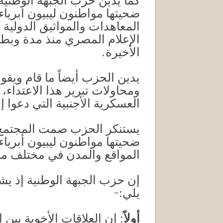
كما يدين حزب الجبهة الوطنية
ضحيتها مواطنون ليبيون ابرياء 
المعاهدات والمواثيق الدولية 
الإعلام المصري منذ مدة وبطر
الأخيرة.
يدين الحزب أيضاً ما قام ويق
ومحاولات تبرير هذا الاعتداء
العسكرية الأجنبية التي دعوا إل
يستنكر الحزب صمت المجتمع ال
ضحيتها مواطنون ليبيون أبريا
المواقع والمدن في مختلف منا
إن حزب الجبهة الوطنية إذ يش
يلي:-
أولاً
: إن العلاقات الأخوية بين