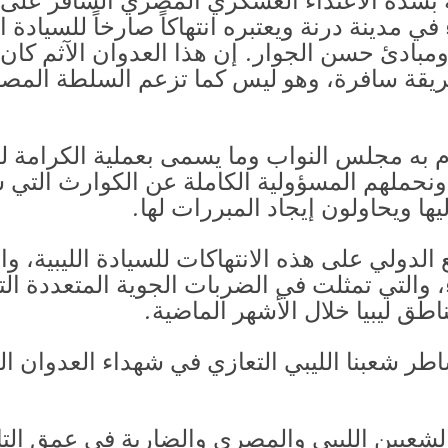
 بشدة الاعتداء العسكري المصري السافر على ال
في مدينة درنة ويعتبره انتهاكاً صارخاً للسيادة 
ومبادئ حسن الجوار. إن هذا العدوان الآثم كان م
يقة سافرة، وهو ليس كما تزعم السلطة المصرية
وم به مجلس النواب وما يسمى بعملية الكرامة 
، ونحملهم المسؤولية الكاملة عن الكوارث الت
يها ويحاولون إيجاد المبررات لها.
دولي على هذه الانتهاكات للسيادة الليبية، وا
ء، والتي تمثلت في الضربات الجوية المتعددة ا
طق ليبيا خلال الأشهر الماضية.
اطر شعبنا الليبي التعازي في شهداء العدوان ا
 الشعبين الليبي والمصري والضاربة في عمق التا