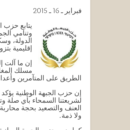
فبراير ـ 16 ـ 2015
يتابع حزب ال
وتنامي الجم
الدولة، وس
إقليمية بتز
إن ما آلت إل
مسلك المغال
الطريق على المتآمرين وأعدا
إن حزب الجبهة الوطنية يؤكد م
لشريعتنا السمحاء بأي صلة و
العنف والتصعيد بحجة محاربة ا
ولا ذمة.