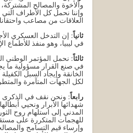
والأخوة والمصالح المشتركة، 
وإننا نحمل كل الأطراف التي 
العلاقات من مصاعب واحتقان
ثانياً
: إن التدخل العسكري الأجن
في ليبيا، وهو منفذ للأطماع ال
ثالثاً
: نحمل المؤتمر الوطني ا
في صنع القرار مسؤولية ما يج
الخانقة وإيجاد السبل الكفيلة
لكل الجهات المتآمرة والمتطرف
رابعاً
: ونحن نقف في الذكرى ا
شهدائها الأبرار ونحيي أبطاله
المدني إلى استلهام روح الثور
للهجمات المتكررة على مستقبل 
وإرساء قيم التسامح والمصالح