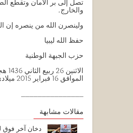
تصل إلى بر الأمان وتقطع ال
والخارج.
ولينصرن الله من ينصره إن ال
حفظ الله ليبيا
حزب الجبهة الوطنية
الاثنين 26 ربيع الثاني 1436 هجري
الموافق 16 فبراير 2015 ميلادي
_______________
مقالات مشابهة
دخان آخر فوق لي