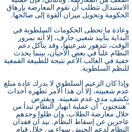
الاستبدال تتطلب أن تقوم المعارضة بإرهاق
الحكومة وتحويل ميزان القوة إلى صالحها.
وعادة ما تحظى الحكومات السلطوية في
البداية بتأييد شعبي جارف، إلا أنه بمرور
الوقت، تتدهور شرعيتها، وقد يتآكل دعم
النظام علناً في بعض الأحيان، بينما يحدث
خفية في الغالب الأعم نتيجة للطبيعة القمعية
للنظم السلطوية.
وإذا كان الزعيم السلطوي لا يدرك عادة مبلغ
عدم شعبيته، إلا أن هذا الأمر تظهره أحداث
تكشف مدى عدم شعبيته. ويفترض
“هنتجتون” أن عملية انهيار النظام تبدأ من
خلال معارضة الطلاب، وإن ظلوا وحدهم
عاجزين عن إسقاط النظام. بيد أن فقدان
النظام لدعم الجيش سواء من خلال قيام