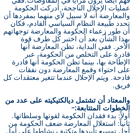
فهم أيضاً يرون مزايا في المفاوضات.ففي
عمليات الإحلال الناجحة، أدركت الحكومة
والمعارضة أنه لا سبيل لأي منهما بمفردها أن
تحدد طبيعة النظام السياسي القادم، فكان
أن طور زعماء الحكومة والمعارضة توجهاتهم
بهذا الشأن بعد أن اختبر كل طرف قوة
الآخر. ففي البداية، تظن المعارضة أنها
قادرة على التخلص من الحكومة، عبر
الإطاحة بها، بينما تظن الحكومة أنها قادرة
على احتواء وقمع المعارضة دون نفقات
فادحة. ويتم الإحلال عندما تتغير معتقدات كل
فريق.
والمعتاد أن تشتمل ديالكتيكيته على عدد من
الخطوات المتتابعة:-
أولاً: بدء فقدان الحكومة لقوتها وسلطاتها.
ثانياً: استغلال المعارضة ضعف الحكومة من
أجل توسيع تأييدها وتكثيف نشاطها على أمل