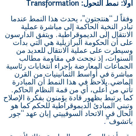
أولا: نمط التحول: Transformation
وفقاً لـ “هنتجتون”، يحدث هذا النمط عندما
تبادر النخبة الحاكمة إلى مباشرة عملية
الانتقال إلى الديموقراطية. ويتفق الدارسون
على أن الحكومة البرازيلية هي التي بدأت
وسيطرت على عملية الانتقال للعديد من
السنوات، إذ نجحت في مقاومة مطالب
الجماعات المعارضة بإجراء انتخابات رئاسية
مباشرة في أواسط الثمانينيات من القرن
الماضي.يلاحظ في هذا النمط أن المبادرة
تأتي من أعلى، أي من قمة النظام الحاكم.
كما يرتبط بظهور قادة يؤمنون بفكرة الإصلاح
وتبني المبادئ الديموقراطية للحكم كما هو
الحال في الاتحاد السوفييتي إبان عهد “جور
باتشوف”.