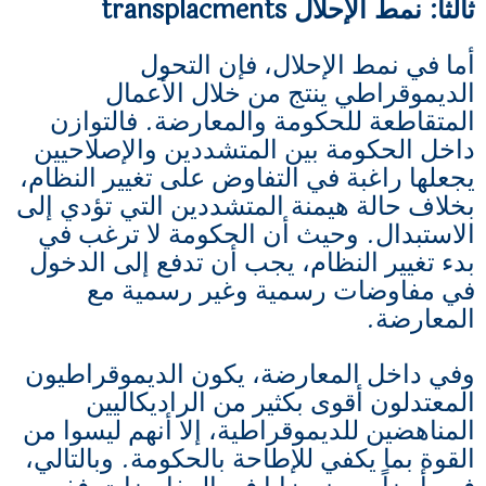
ثالثا: نمط الإحلال transplacments
أما في نمط الإحلال، فإن التحول
الديموقراطي ينتج من خلال الأعمال
المتقاطعة للحكومة والمعارضة. فالتوازن
داخل الحكومة بين المتشددين والإصلاحيين
يجعلها راغبة في التفاوض على تغيير النظام،
بخلاف حالة هيمنة المتشددين التي تؤدي إلى
الاستبدال. وحيث أن الحكومة لا ترغب في
بدء تغيير النظام، يجب أن تدفع إلى الدخول
في مفاوضات رسمية وغير رسمية مع
المعارضة.
وفي داخل المعارضة، يكون الديموقراطيون
المعتدلون أقوى بكثير من الراديكاليين
المناهضين للديموقراطية، إلا أنهم ليسوا من
القوة بما يكفي للإطاحة بالحكومة. وبالتالي،