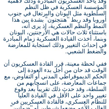
وقد يأخذ العسكريون المبادرة وذلك لأهمية
المؤسسة العسكرية في ظل النظم
السلطوية مثل اليونان والبرتغال في جنوب
أوروبا وقد ربط “هنتجتون” بشدة بين هذا
النمط والنظم العسكرية، إذ يرى أنه،
باستثناء ثلاث حالات هي الأرجنتين، اليونان
وبنما، أخذت القيادة العسكرية زمام المبادرة
في إحداث التغيير وذلك استجابة للمعارضة
والضغط الشعبي.
ففي لحظة معينة، قرر القادة العسكريون أن
الوقت قد حان من أجل بدء العودة إلى
الحكم الديموقراطي المدني أو التفاوض، مع
جماعات المعارضة، على انسحابهم من
السلطة، وقد حدث ذلك تقريباً بعد وقوع
تغيير واحد على الأقل في القيادة العليا
للنظام العسكري، فالقادة العسكريين في
الغالب الأعم وضعوا شرطين أو “ضمانين”