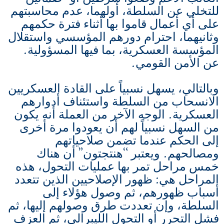
للتخلي عن السلطة، أولهما، عدم محاسبتهم
على أي أعمال قاموا بها أثناء فترة حكمهم
وثانيهما، احترام دورهم المؤسسي واستقلال
المؤسسة العسكرية، بما فيها المسؤولية.
عن الأمن القومي.
وبالتالي، يسهل نسبياً على القادة العسكريين
الانسحاب من السلطة واستئناف أدوارهم
العسكرية. الوجه الآخر من العملة أنه يكون
من السهل نسبياً لهم أن يعودوا مرة أخرى
إلى الحكم عندما تضمن صلاحياتهم
ومصالحهم. ويعتبر “هنتجتون” أن هناك
خمس مراحل تمر بها عمليات التحول، هذه
المراحل هي: ظهور الإصلاحيين الذين تتعدد
أسباب ظهورهم، ثم وصول هؤلاء إلى
السلطة، وإن تعددت طرق وصولهم إليها، ثم
فشل التحرر أو التحول الليبرالي، ثم العزف