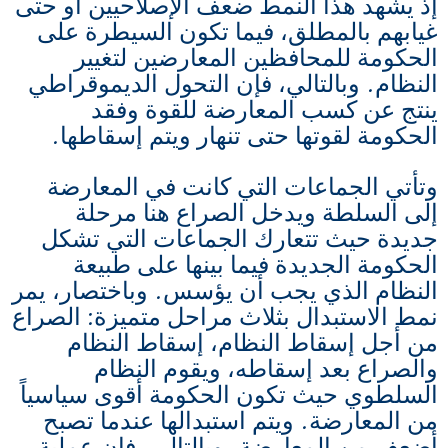
إذ يشهد هذا النمط ضعف الإصلاحيين أو حتى
غيابهم بالمطلق، فيما تكون السيطرة على
الحكومة للمحافظين المعارضين لتغيير
النظام. وبالتالي، فإن التحول الديموقراطي
ينتج عن كسب المعارضة للقوة وفقد
الحكومة لقوتها حتى تنهار ويتم إسقاطها.
وتأتي الجماعات التي كانت في المعارضة
إلى السلطة ويدخل الصراع هنا مرحلة
جديدة حيث تتعارك الجماعات التي تشكل
الحكومة الجديدة فيما بينها على طبيعة
النظام الذي يجب أن يؤسس. وباختصار، يمر
نمط الاستبدال بثلاث مراحل متميزة: الصراع
من أجل إسقاط النظام، إسقاط النظام
والصراع بعد إسقاطه، ويقوم النظام
السلطوي حيث تكون الحكومة أقوى سياسياً
من المعارضة. ويتم استبدالها عندما تصبح
أضعف من المعارضة. وبالتالي، فإن عملية