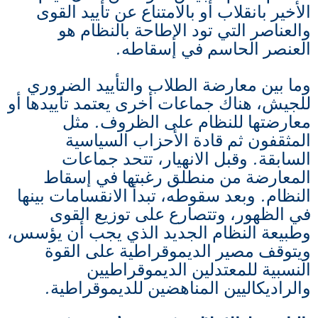
الأخير بانقلاب أو بالامتناع عن تأييد القوى
والعناصر التي تود الإطاحة بالنظام هو
العنصر الحاسم في إسقاطه.
وما بين معارضة الطلاب والتأييد الضروري
للجيش، هناك جماعات أخرى يعتمد تأييدها أو
معارضتها للنظام على الظروف. مثل
المثقفون ثم قادة الأحزاب السياسية
السابقة. وقبل الانهيار، تتحد جماعات
المعارضة من منطلق رغبتها في إسقاط
النظام. وبعد سقوطه، تبدأ الانقسامات بينها
في الظهور، وتتصارع على توزيع القوى
وطبيعة النظام الجديد الذي يجب أن يؤسس،
ويتوقف مصير الديموقراطية على القوة
النسبية للمعتدلين الديموقراطيين
والراديكاليين المناهضين للديموقراطية.