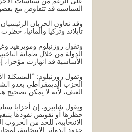
على الرغم من سياسات الأحزاب
السياسية قد تتفاوض مع بعضها
وقد تعاون الحزبان الرئيسيا
تايلاند وتركيا وألمانيا، حظر
وتقول روزنبلوم ومويرهيد وغي
الدولة من خلال طمأنة الناخبي
الأساسية قد انهارت مؤخرا، إ
وتقول روزنبلوم: “المشكلة 
الحزب الديمقراطي بعدو الشع
العنف، لأنه لا يمكن تصحيح هذه
ويقول شابيرو، إن أحزابا سياس
حظرها أو تقويض نفوذها ينبغي
الانتخابية، للحد من الحروب 
حدود الدوائر الانتخابية، لمح