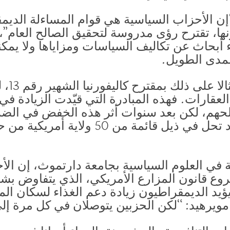
ب شابيرو في عام 2018: “إن الأحزاب السياسية هي قوام المساء
ونها، تقترح رؤى مدروسة لتحقيق الصالح العام”،
ء أبحاث عن تكاليف السياسات ومزاياها ولا يمك
مدى الطويل.
قارات. فهذه المبادرة التي قيّدت الزيادة في 
حهم، لكن بعد سنوات أثر هذه الخفض في الضريبة
إلى حد أن ولاية كاليفورنيا تكاد تحل في ذيل
ة في العلوم السياسية بجامعة دارتموث، إن الأ
 قانون المزارع الأمريكي، الذي يتفاوض بشأن
 الديمقراطيون زيادة دعم الغذاء لسكان المدن
مويرهيد: “لكن الحزبين يتوصلان في كل مرة إلى