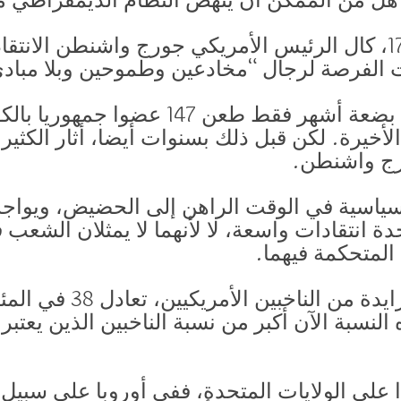
ن هل من الممكن أن ينهض النظام الديمقراطي
في عام 1796، كال الرئيس الأمريكي جورج واشنطن الا
حت الفرصة لرجال “مخادعين وطموحين وبلا مبا
وما أشبه الليلة بالبارحة، فمنذ بضعة أشهر فق
 الأخيرة. لكن قبل ذلك بسنوات أيضا، أثار الكثي
رج واشنطن.
ياسية في الوقت الراهن إلى الحضيض، ويواجه
ة انتقادات واسعة، لا لأنهما لا يمثلان الشعب
 المتحكمة فيهما.
النسبة الآن أكبر من نسبة الناخبين الذين يعتب
لى الولايات المتحدة، ففي أوروبا على سبيل ا