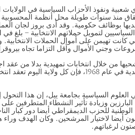
شعبية ونفوذ الأحزاب السياسية في الولايات 
قاق منذ سنوات طويلة محل أنظمة المحسوبية ا
ديها بوظائف حكومية. وقد أدى بروز لجان العم
 كانت تهيمن على أموال الحملات الانتخابية. و
روعات وجني الأموال وأقل التزاما تجاه بيروقر
شحيها من خلال انتخابات تمهيدية بدلا من عقد 
وبينما عُقدت 17 انتخابات تمهيدية في عام 1968، فإن كل ول
 العلوم السياسية بجامعة ييل، إن هذا التحول إل
بارزين وزيادة تأثير النشطاء المتطرفين على نتا
ّصت اللجنة الوطنية للحزب الديمقراطي أيضا دور كبار 
ون أيضا لاختيار المرشحين. وكان الهدف وراء ه
تون لرغباتهم.