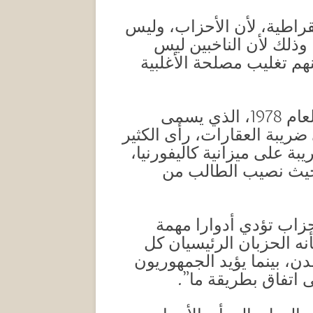
لة الديمقراطية، لأن الأحزاب، وليس
 وذلك لأن الناخبين ليس
نهم تغليب مصلحة الأغلبية
ويضرب شابيرو وروزنبلوث مثالا على ذلك بمقترح كاليفورنيا الشهير رقم 13، لعام 1978، الذي يسمى
ضريبة العقارات، رأى الكثير
 على ميزانية كاليفورنيا،
 قائمة من 50 ولاية أمريكية من حيث نصيب الطالب من
حزاب تؤدي أدوارا مهمة
ه الحزبان الرئيسيان كل
، بينما يؤيد الجمهوريون
 اتفاق بطريقة ما”.