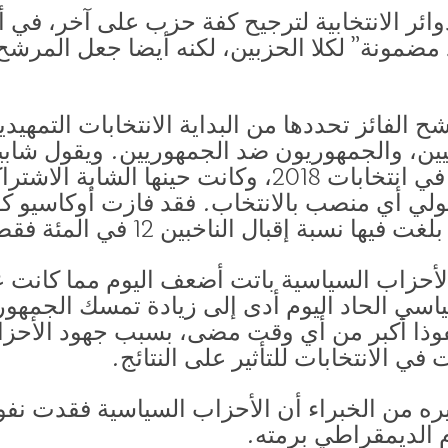
ائر الانتخابية لترجيح كفة حزب على آخر، في أ
ونة” لكلا الحزبين، لكنه أيضا جعل المرشح أقل
 الفائز تحددها من البداية الانتخابات التمهيدية
ين، والجمهوريون ضد الجمهوريين. ويقول شابي
فوز ألكسندرا أوكاسيو كورتيز في انتخابات 2018، وكانت 
سبق لها تولي أي منصب بالانتخاب. فقد فازت أوكا
نسبة إقبال الناخبين 12 في المئة فقط.
لأحزاب السياسية باتت أضعف اليوم مما كانت ع
سي الحاد اليوم أدى إلى زيادة تمسك الجمهور ب
فوذا أكبر من أي وقت مضى، بسبب جهود الأحز
في الانتخابات للتأثير على النتائج.
ره من الخبراء أن الأحزاب السياسية فقدت نفوذ
م الديمقراطي برمته.