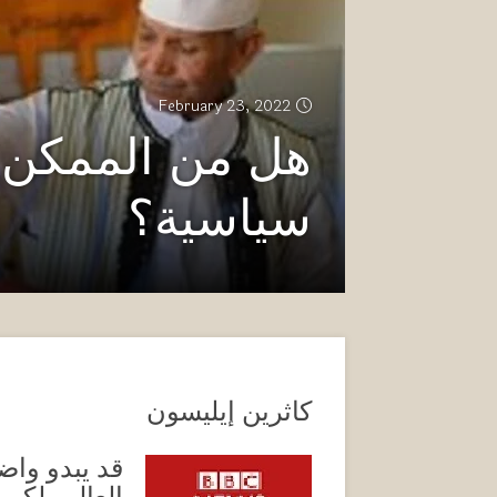
February 23, 2022
هل من الممكن 
سياسية؟
كاثرين إيليسون
قد يبدو واض