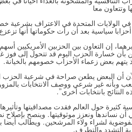
 التنافسية والمشحونة بالعداء أحيانا في بعض
 وتتعاون معا
ن في الولايات المتحدة في الاعتراف بشرعية خ
ت أحزابا سياسية بعد أن رأت حكوماتها أنها تزعز
رهما، إن التعاون بين الحزبين الأمريكيين أسه
ن بأن خسارة الحزب اليوم قد تتحول إلى فوز غد
ذ يتهم بعض زعماء الأحزاب خصومهم بالخيانة.
الآن أن البعض يطعن صراحة في شرعية الحزب
ب وبأنه غير شرعي ووصف الانتخابات بالمزورة
 النتائج بانتخابات أخرى”.
ية كثيرة حول العالم فقدت مصداقيتها وتأثيرها. 
 أن نساندها ونعزز موثوقيتها. وينصح بإصلاح ن
الفوضوية لشراء ولاء المرشحين. ويطالب أيضا ب
اربة التشدد والتطرف.