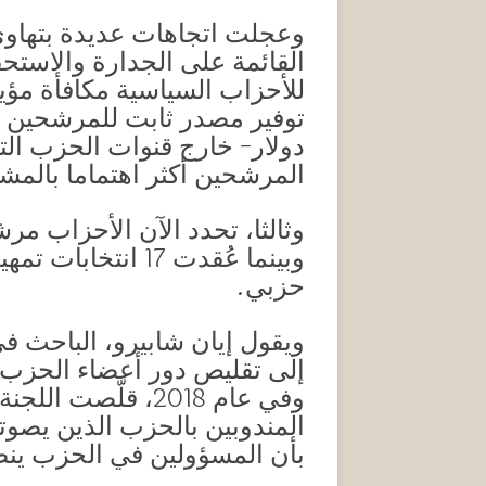
وعجلت اتجاهات عديدة بتهاوي 
القائمة على الجدارة والاستح
للأحزاب السياسية مكافأة مؤي
دولار- خارج قنوات الحزب التي
المرشحين أكثر اهتماما بالمش
وثالثا، تحدد الآن الأحزاب مر
حزبي.
ويقول إيان شابيرو، الباحث في
إلى تقليص دور أعضاء الحزب ال
وفي عام 2018، قل
المندوبين بالحزب الذين يصوت
بأن المسؤولين في الحزب ينص