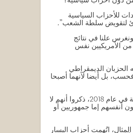
 من دون أحزاب سياسية؟
نتقادات للأحزاب السياسية
دئ لتقويض سلطة الشعب”.
ط طعن 147 عضوا جمهوريا بالكونغرس علنا في نتائج
ر من الأمريكيين نفس
 الحزبان الديمقراطي
 فحسب، بل أيضا لأنهما أصبحا
والدليل على ذلك أن نسبة متزايدة من الناخبين الأمريكيين، تعادل 38 في المئة في عام 2018، ذكروا أنهم لا
رون أنفسهم إما جمهوريين أو
لمثال، اتُهمت أحزاب اليسار