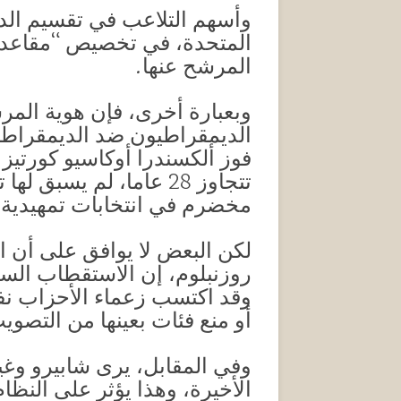
وأسهم التلاعب في تقسيم الدو
المتحدة، في تخصيص “مقاعد مضم
المرشح عنها.
وبعبارة أخرى، فإن هوية المرشح
الديمقراطيون ضد الديمقراطي
تتجاوز 28 عاما، لم ي
مخضرم في انتخابات تمهيدية بلغت فيها 
لكن البعض لا يوافق على أن ا
روزنبلوم، إن الاستقطاب السيا
وقد اكتسب زعماء الأحزاب ن
أو منع فئات بعينها من التصويت 
وفي المقابل، يرى شابيرو وغي
الأخيرة، وهذا يؤثر على النظا