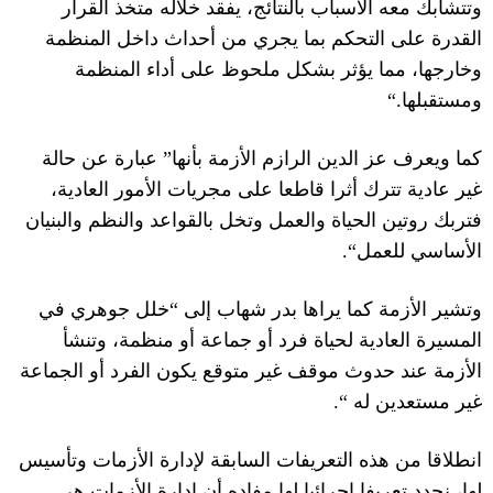
وتتشابك معه الأسباب بالنتائج، يفقد خلاله متخذ القرار
القدرة على التحكم بما يجري من أحداث داخل المنظمة
وخارجها، مما يؤثر بشكل ملحوظ على أداء المنظمة
ومستقبلها
.“
كما ويعرف عز الدين الرازم الأزمة بأنها
”
عبارة عن حالة
غير عادية تترك أثرا قاطعا على مجريات الأمور العادية،
فتربك روتين الحياة والعمل وتخل بالقواعد والنظم والبنيان
الأساسي للعمل
“.
وتشير الأزمة كما يراها بدر شهاب إلى
“
خلل جوهري في
المسيرة العادية لحياة فرد أو جماعة أو منظمة، وتنشأ
الأزمة عند حدوث موقف غير متوقع يكون الفرد أو الجماعة
غير مستعدين له
“.
انطلاقا من هذه التعريفات السابقة لإدارة الأزمات وتأسيس
لها، نحدد تعريفا إجرائيا لها مفاده أن إدارة الأزمات هي