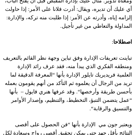
ومعناه تدوير
.
مثال عليك بإدارة المقبض قبل ان يفتح الباب،
أي عليك أن تديره، ويقال
:
أدرت فلانا على الأمر
:
إذا حاولت
إلزامه إياه، وأدرته عن الأمر
:
إذا طلبت منه تركه، والإدارة
:
المداولة والتعاطي من غير تأجيل
.
اصطلاحا
:
تباينت تعريفات الإدارة وفق تباين وجهة نظر القائم بالتعريف
ومنطقه الفكري الذي يبدأ منه، فقد عرف رائد الإدارة
العلمية فريديريك تايلور
الإدارة بأنها
“
المعرفة الدقيقة لما
تريد من الرجال أن يعلموه ثم التأكد من أنهم يقومون بعمله
بأحسن طريقة وأرخصها
“.
وقد عرفها هنري فايول
–
بأنها
“
عمل يتضمن التنبؤ، التخطيط، والتنظيم، وإصدار الأوامر
والتنسيق والرقابة
“.
ويعتبر جون مي
الإدارة بأنها
“
فن الحصول على أقصى
النتائج بأقل جهد حتى يمكن تحقيق أقصى رواج وسعادة لكل