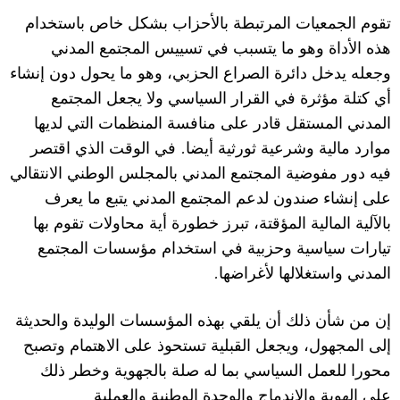
تقوم الجمعيات المرتبطة بالأحزاب بشكل خاص باستخدام
هذه الأداة وهو ما يتسبب في تسييس المجتمع المدني
وجعله يدخل دائرة الصراع الحزبي، وهو ما يحول دون إنشاء
أي كتلة مؤثرة في القرار السياسي ولا يجعل المجتمع
المدني المستقل قادر على منافسة المنظمات التي لديها
.
موارد مالية وشرعية ثورثية أيضا
في الوقت الذي اقتصر
فيه دور مفوضية المجتمع المدني بالمجلس الوطني الانتقالي
على إنشاء صندون لدعم المجتمع المدني يتبع ما يعرف
بالآلية المالية المؤقتة، تبرز خطورة أية محاولات تقوم بها
تيارات سياسية وحزبية في استخدام مؤسسات المجتمع
.
المدني واستغلالها لأغراضها
إن من شأن ذلك أن يلقي بهذه المؤسسات الوليدة والحديثة
إلى المجهول، ويجعل القبلية تستحوذ على الاهتمام وتصبح
محورا للعمل السياسي بما له صلة بالجهوية وخطر ذلك
على الهوية والإندماج والوحدة الوطنية والعملية