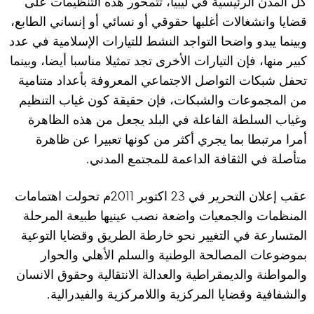
كل المدن الرئيسية في ليبيا، تتمحور هذه التنظيمات على
قضايا وانشغالات أغلبها حقوقي أو نسائي أو إنساني الطابع،
وبينما يبدو واضحا التواجد النشط للتيارات الإسلامية في عدد
كبير منها، فإن التيارات الأخرى تجد تمثيلا مناسبا أيضا، وبينما
تحفل شبكات التواصل الاجتماعي المعروفة بأعداد متنامية
من المجموعات والشبكات، فإن حقيقة كون غياب التنظيم
وغياب السلطة الفاعلة في البلد يجعل من هذه الظاهرة
أمرا مرتبطا بما يجري أكثر من كونها تعبيرا عن ظاهرة
.
متأصلة في الثقافة الداعمة للمجتمع المدني
2011
23
عقب إعلان التحرير في
اكتوبر
م تحولت اهتمامات
المنظمات والجمعيات واضعة نصب عينيها طبيعة المرحلة
المتسارعة في التغيير نحو خارطة الطريق وقضايا التوعية
بموضوعات المصالحة الوطنية والسلم الأهلي والحوار
والمواطنة والديمقراطية والعدالة الانتقالية وحقوق الانسان
.
والشفافية وقضايا المركزية واللامركزية والفيدرالية