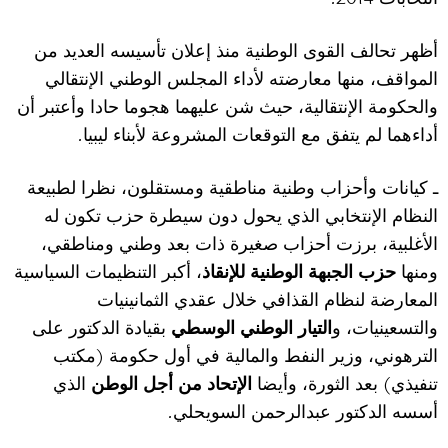
أظهر تحالف القوى الوطنية منذ إعلان تأسيسه العديد من
المواقف، منها معارضته لأداء المجلس الوطني الإنتقالي
والحكومة الإنتقالية، حيث شن عليهما هجوما حادا وأعتبر أن
.
أداءهما لم يتفق مع التوقعات المشروعة لأبناء ليبيا
ـ كيانات وأحزاب وطنية مناطقية ومستقلون، نظرا لطبيعة
النظام الإنتخابي الذي يحول دون سيطرة حزب تكون له
الأغلبية، برزت أحزاب صغيرة ذات بعد وطني ومناطقي،
ومنها
حزب الجبهة الوطنية
للإنقاذ
، أكبر التنظيمات السياسية
المعارضة لنظام القذافي خلال عقدي الثمانينيات
والتسعينيات، و
التيار الوطني الوسطي
بقيادة الدكتور على
(
الترهوني، وزير النفط والمالية في أول حكومة
مكتب
)
تنفيذي
بعد الثورة، وأيضا
الإتحاد من أجل الوطن
الذي
.
أسسه الدكتور عبدالرحمن السويحلي