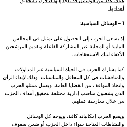
هناك عدد من الوسائل قد تلجأ إليها ا
ل
أحزاب لتحقيق
:
أهدافها
:
1 –
الوسائل السياسية
إذ يسعى الحزب إلى الحصول على تمثيل في المجالس
النيابية أو المحلية عبر المشاركة الفاعلة وتقديم المرشحين
.
ا
ل
أكفاء لتلك ا
ل
استحقاقات
كما يشارك الحزب في الحياة السياسية عبر المداو
ل
ات
والمناقشات في كل المحافل والمناسبات، وذلك
ل
إبداء الرأي
.
واتخاذ المواقف من القضايا العامة
ويعمل ممثلو الحزب
الذي يشغلون مناصب إدارية مختلفة لتحقيق أهداف الحزب
.
من خ
ل
ال ممارسة عملهم
ويضع الحزب إمكانياته كافة، ويوجه كل الوسائل
والنشاطات المتاحة سواء داخل الحزب أو ضمن صفوف