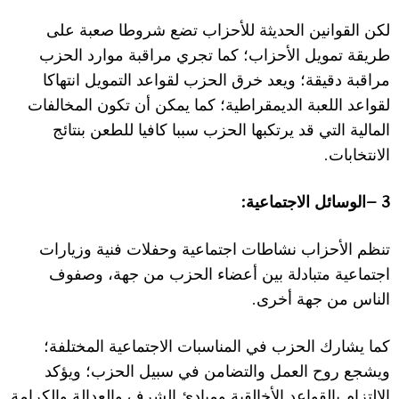
لكن القوانين الحديثة
ل
لأحزاب تضع شروطا صعبة على
طريقة تمويل ا
ل
ح
زاب؛ كما تجري مراقبة موارد الحزب
مراقبة دقيقة؛ ويعد خرق الحزب لقواعد التمويل انتهاكا
لقواعد اللعبة الديمقراطية؛ كما يمكن أن تكون المخالفات
المالية التي قد يرتكبها الحزب سببا كافيا للطعن بنتائج
.
ا
ل
انتخابات
:
3 –
الوسائل ا
ل
اجتماعية
تنظم ا
ل
أحزاب نشاطات اجتماعية وحف
ل
ات فنية وزيارات
اجتماعية متبادلة بين أعضاء الحزب من جهة، وصفوف
.
الناس من جهة أخرى
كما يشارك الحزب في المناسبات ا
ل
اجتماعية المختلفة؛
ويشجع روح العمل والتضامن في سبيل الحزب؛ ويؤكد
ا
ل
التزام بالقواعد ا
ل
أخالقية ومبادئ الشرف والعدالة والكرامة