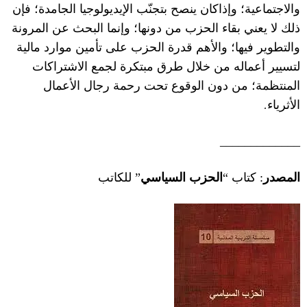
وا
ل
اجتماعية؛
وإذاكان ين
صح
بتجنّب ا
ل
إيديولوجيا الجامدة؛ فإن
ذلك
لا
يعني بقاء الحزب من دونها؛ وإنما البحث عن المرونة
والتطوير فيها؛ وا
ل
أهم قدرة الحزب على تأمين موارد مالية
لتسيير أعماله من خ
ل
ال طرق مبتكرة لجمع ا
ل
اشتراكات
المنتظمة؛ من دون الوقوع تحت رحمة رجال ا
ل
أعمال
.
ا
ل
أثرياء
_____________
المصدر
:
كتاب
“
الحزب السياسي
”
للكاتب