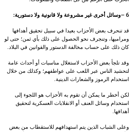
:
6 –
وسائل أخرى غير مشروعة و
لا
قانونية و
ل
ا دستورية
قد تنحرف بعض ا
ل
أحزاب بعيدا في سبيل تحقيق أهدافها
ومراميها، وتنجرف نحو الحصول على ذلك بأي ثمن؛ حتى لو
.
كان ذلك على حساب مخالفة الدستور والقوانين في الب
ل
اد
وقد تلجأ بعض ا
ل
أحزاب
ل
استغ
ل
ال مناسبات أو أحداث عامة
لتحشيد الناس عبر اللعب على عواطفهم؛ وكذلك من خ
ل
ال
.
استخدام الرموز والشعارات الدينية
لكن أخطر ما يمكن أن تقوم به ا
ل
أحزاب هو اللجوء إلى
استخدام وسائل العنف أو ا
ل
انق
ل
ابات العسكرية لتحقيق
.
أهدافها
وعلى الشباب الذين يتم استهدافهم للاستقطاب من بعض