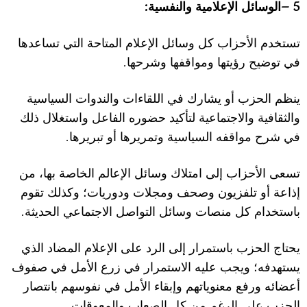
:
5 –
الوسائل ا
ل
إع
ل
امية والنفسية
تستخدم ا
ل
أحزاب كل وسائل ا
ل
إع
ل
ام المتاحة التي تساعدها
.
في توضيح رؤيتها ومواقفها وشرحها
ينظم الحزب أو يشارك في اللقاءات والندوات السياسية
والثقافية وا
ل
اجتماعية لتأكيد حضوره الفاعل واستغ
ل
ال ذلك
.
في شرح مواقفه السياسية وتمريرها أو تبريرها
تسعى ا
ل
أحزاب إلى امت
ل
اك وسائل ا
ل
إعالم الخاصة بها، من
إذاعة أو تلفزيون وصحف ومج
ل
ات ودوريات؛ وكذلك تقوم
.
باستخدام كل منصات وسائل التواصل ا
ل
اجتماعي الحديثة
يحتاج الحزب باستمرار إلى الرد على ا
ل
إع
ل
ام المضاد الذي
يستهدفه؛ ويجب عليه ا
ل
استمرار في زرع ا
ل
أمل في صفوف
أعضائه ورفع معنوياتهم وإبقاء ا
ل
أمل في نفوسهم بانتصار
.
الحزب على الرغم من كل الصعاب والمعوقات