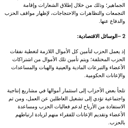
الجماهير؛ وذلك من خ
ل
ال إط
ل
اق الشعارات وإقامة
التجمعات والتظاهرات وا
ل
احتجاجات،
ل
إظهار مواقف الحزب
.
والدفاع عنها
:
2 –
الوسائل ا
ل
اقتصادية
إذ يعمل الحزب لتأمين كل ا
ل
أموال ا
ل
لازمة لتغطية نفقات
الحزب المختلفة؛ ويتم تأمين تلك ا
ل
أموال من اشتراكات
ا
ل
أعضاء والتبرعات المادية والعينية والهبات والمساعدات
.
وا
ل
إعانات الحكومية
تلجأ بعض ا
ل
أحزاب إلى استثمار أمواله
ا
في مشاريع إنتاجية
واجتماعية تؤدي إلى تشغيل العاطلين عن العمل، ومن ثم
ا
ل
استفادة من ا
ل
أرباح لدعم فعاليات الحزب ومساعدة
ا
ل
أعضاء وتقديم ا
ل
ع
انات للفقراء منهم لزيادة ارتباطهم
.
بالحزب