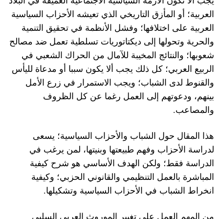
يجب ألا تكون الأزمة السياسية الاجتماعية العميقة في البلاد
العربية؛ أو المأزق التاريخي الذي تعيشه الأحزاب السياسية
العربية على اختلافها؛ وفشل الأنظمة في تحقيق التنمية
والحرية وتحولها إلى ديكتاتوريات تسلطية تعمل ضد مصالح
شعوبها؛ والنتائج المخيبة للآمال من الحراك الشعبي في
الربيع العربي؛ كل ذلك يجب ألا يكون سببا أو مدعاة لليأس
والقنوط لدى الشباب؛ ويجب الاستمرار في زرع الأمل
بينهم، ودعوتهم إلى العمل رغما عن كل الظروف
والمصاعب
.
هذا المقال حول الشباب والأحزاب السياسية؛ يسعى
لدراسة الأحزاب وفهم طبيعتها وبنيتها، لمن يرغب في
الدراسة فقط؛ ولكن الهدف الأساسي هو شرح كيفية
المباشرة بالعمل التنظيمي والقانوني الحزبي؛ وكيفية
انخراط الشباب في الأحزاب السياسية وتشكيلها
.
من المهم العمل على تغيير الموروث العربي السلبي