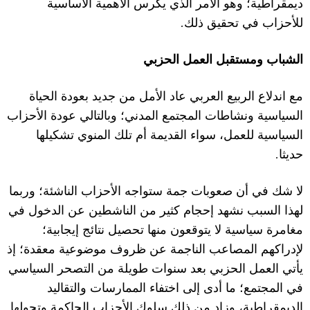
ديمقراطية؛ وهو ا
ل
أمر الذي يكرس ا
ل
أهمية ا
ل
أساسية
.
ل
لأ
ح
زاب في تحقيق ذلك
الشباب و
مستقبل العمل الحزبي
مع اند
ل
اع الربيع العربي عاد ا
ل
أمل من جديد بعودة الحياة
السياسية ونشاطات المجتمع المدني؛ وبالتالي عودة ا
ل
أحزاب
السياسية للعمل، سواء القديمة أم تلك المنوي تشكيلها
.
حديثا
لا
شك في أن صعوبات جمة ستواجه ا
ل
أحزاب الناشئة؛ وربما
ل
هذا السبب نشهد إحجام كثير من الناشطين عن الدخول في
مغامرة سياسية
لا
يتوقعون منها تحصيل نتائج إيجابية؛
ل
إدراكهم المصاعب الناجمة عن ظروف موضوعية معقدة؛ إذ
يأتي العمل الحزبي بعد سنوات طويلة من التصحر السياسي
في المجتمع؛ ما أدى إلى اختفاء الممارسات والتقاليد
الديمقراطية، وزاد من ذلك سلوك ا
ل
أحزاب الحاكمة وتحولها