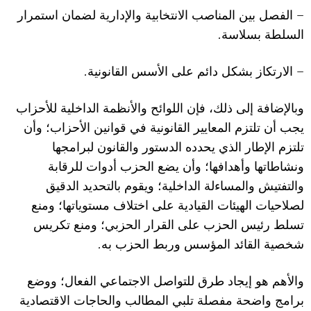
–
الفصل بين المناصب ا
ل
انتخابية وا
ل
إدارية لضمان استمرار
.
السلطة بس
ل
اسة
.
–
ا
ل
ارتكاز بشكل دائم على ا
ل
أسس القانونية
وبا
ل
إضافة إلى ذلك، فإن اللوائح وا
ل
أنظمة الداخلية
ل
لأحزاب
يجب أن تلتزم المعايير القانونية في قوانين ا
ل
أحزاب؛ وأن
تلتزم ا
ل
إطار الذي يحدده الدستور والقانون لبرامجها
ونشاطاتها وأهدافها؛ وأن يضع الحزب أدوات للرقابة
والتفتيش والمساءلة الداخلية؛ ويقوم بالتحديد الدقيق
لص
ل
احيات الهيئات القيادية على اخت
ل
اف مستوياتها؛ ومنع
تسلط رئيس الحزب على القرار الحزبي؛ ومنع تكريس
.
شخصية القائد المؤسس وربط الحزب به
وا
ل
أهم هو إيجاد طرق للتواصل ا
ل
اجتماعي الفعال؛ ووضع
برامج واضحة مفصلة تلبي المطالب والحاجات ا
ل
اقتصادية