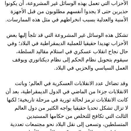
الأحزاب التي تعمل بهذه الوسائل غير المشروعة، أن يكونوا
حذيرين حتى لا يجدوا أنفسهم مطلوبون من قبل الأجهزة
الأمنية والعدلية بسبب انخراطهم في مثل هذه الممارسات.
تشكل هذه الوسائل غير المشروعة التي قد تلجأ إليها بعض
ا
ل
أحزاب تهديدا حقيقيا للعملية الديمقراطية في الب
ل
اد؛ وفي
حال نجاح انق
ل
اب عسكري في است
ل
ام مقاليد السلطة،
سيقوم بتحويل نظام الحكم إلى نظام ديكتاتوري ويوقف
.
العمل السياسي والحزبي في الب
ل
اد
وقد تضاءل عدد ا
ل
انق
ل
ابات العسكرية في العالم؛ وباتت
ا
ل
انق
ل
ابات جزءا من الماضي في الدول الديمقراطية، بعد أن
كانت ا
ل
انق
ل
ابات ترمز لحالة ثورية في مرحلة تاريخية؛ لكنها
ل
ا تزال تشكل تحديا حقيقيا يواجه الكثير من دول العالم
الثالث التي تكافح للتخلص من حكامها المستبدين
المتسلطين، وتسعى إلى نقل الب
ل
اد نحو مجتمعات تعددية