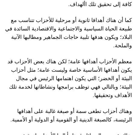
.
كافة إلى تحقيق تلك األهداف
كما أن هناك أهدافا ثانوية أو مرحلية
ل
لأحزاب تتناسب مع
طبيعة الحياة السياسية وا
ل
اجتماعية وا
ل
اقتصادية السائدة في
الب
ل
اد؛ ويكون هدفها تلبية حاجات الجماهير ومطالبها ا
ل
نية
.
والملحة
معظم ا
ل
أحزاب أهدافها عامة؛ لكن هناك بعض ا
ل
أحزاب قد
يكون أهدافها ا
ل
أساسية خاصة وليست عامة؛ مثل أحزاب
البيئة أو الخضر؛ التي يكون اهتمامها الرئيس في مجال
البيئة؛ وبالتالي فهي توظف برامجها ونشاطاتها لخدمة تلك
.
ا
ل
أهداف وتحقيقها
وهناك أحزاب تطغى سمة أو صبغة غالبة على أهدافها
.
الرئيسة، كالصبغة الدينية أو القومية أو الدولية أو ا
ل
أممية