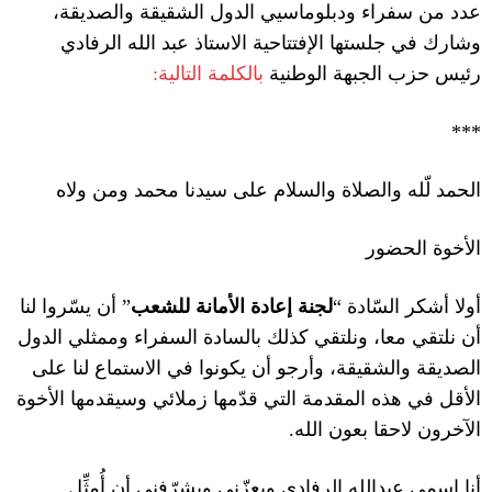
عدد من سفراء ودبلوماسيي الدول الشقيقة والصديقة،
وشارك في جلستها الإفتتاحية الاستاذ عبد الله الرفادي
رئيس حزب الجبهة الوطنية
بالكلمة التالية:
***
الحمد لّله والصلاة والسلام على سيدنا محمد ومن ولاه
الأخوة الحضور
أولا أشكر السّادة
“
لجنة إعادة الأمانة للشعب
”
أن يسّروا لنا
أن نلتقي معا، ونلتقي كذلك بالسادة السفراء وممثلي الدول
الصديقة والشقيقة، وأرجو أن يكونوا في الاستماع لنا على
الأقل في هذه المقدمة التي قدّمها زملائي وسيقدمها الأخوة
الآخرون لاحقا بعون الله
.
أنا إسمي عبدالله الرفادي ويعزّني ويشرّفني أن أُمثِّل