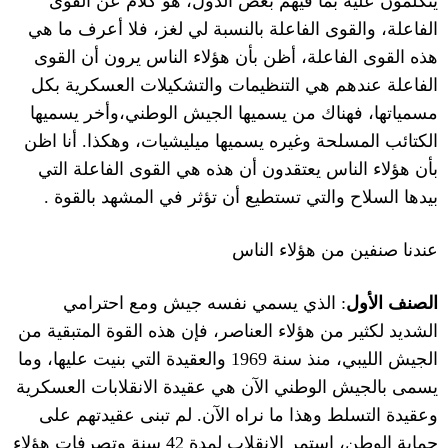
يتكلمون عليه بما فيهم بعض الدول، هو كلام عن القوى
الفاعلة، والقوى الفاعلة بالنسبة لي لغز، فلا أعرف ما هي
هذه القوى الفاعلة، أظن بأن هؤلاء الناس يرون أن القوى
الفاعلة عندهم هي التنظيمات والتشكيلات العسكرية بكل
مسمياتها، فهناك من يسميها الجيش الوطني،وأخر يسميها
الكتائب المسلحة وغيره يسميها ميليشيات، وهكذا
.
أنا اظن
بأن هؤلاء الناس يعتقدون أن هذه هي القوى الفاعلة التي
بيدها السلاح والتي تستطيع أن تؤثر في المشهد بالقوة
.
عندنا صنفين من هؤلاء الناس
الصنف الأول
:
الذي يسمي نفسه جيش ومع احترامي
الشديد لكثير من هؤلاء العناصر، فإن هذه القوة المتبقية من
الجيش الليبي، منذ سنة
1969
والعقيدة التي بنيت عليها، وما
يسمى بالجيش الوطني الآن هي عقيدة الانقلابات العسكرية
وعقيدة التسلط وهذا ما نراه الآن
.
لم تبنى عقيدتهم على
حماية الوطن، استمر الانقلاب لمدة
42
سنة وتصرفات هؤلاء