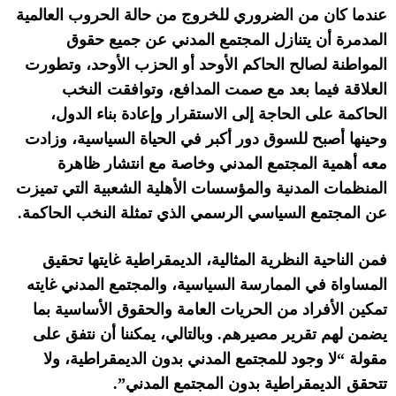
عندما كان من الضروري للخروج من حالة الحروب
العالمية
المدمرة أن يتنازل المجتمع المدني عن جميع حقوق
المواطنة لصالح الحاكم الأوحد
أ
و الحزب الأوحد، وتطورت
العلاقة
فيما بعد
مع صمت
المدافع،
وتوافق
ت
النخب
الحاكمة
على
الحاجة إلى
الاستقرار وإعادة بناء الدول،
وحينها
أصبح للسوق دور أكبر في الحياة السياسية، وزادت
معه
أهمية المجتمع المدني
وخاصة مع
انتشار ظاهرة
المنظمات المدنية والمؤسسات الأهلية
الشعبية
التي تميزت
عن المجتمع السياسي الرسمي الذي
تمثلة النخب الحاكمة
.
فمن الناحية النظرية
المثالية،
الديمقراطية غايتها تحقيق
المساواة
في الممارسة السياسية
، والمجتمع المدني غايته
تمكين الأفراد من الحريات العامة والحقوق الأساسية
بما
يضمن
لهم
تقرير مصيرهم
.
وبالتالي،
يمكننا أن نتفق على
مقولة
“
لا
وجود لل
مجتمع المدني
بدون
الديمقراطية، ولا
تتحقق
ا
لديمقراطية
بدون
المجتمع المدني”
.