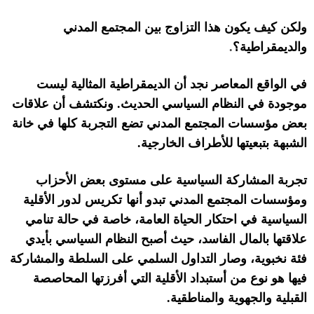
ولكن كيف يكون هذا التزاوج بين المجتمع المدني
والديمقراطية؟
.
في
الواقع
المعاصر
نجد أن الديمقراطية المثالية ليست
موجودة في النظام السياسي الحديث
.
و
نكتشف أن
علاقات
بعض مؤسسات
المجتمع المدني
تضع
التجربة كلها في خانة
الشبهة بتبعيتها للأطراف الخارجية
.
تجربة المشاركة السياسية على مستوى بعض الأحزاب
ومؤسسات المجتمع المدني تبدو أنه
ا
تكريس
ل
دور
الأقلية
السياسية في احتكار الحياة العامة، خاصة في حالة تنامي
علاقته
ا
بالمال الفاسد،
حيث أصبح
النظام السياسي
بأيدي
فئة
نخبوية
،
و
صار
التداول السلمي على السلطة والمشاركة
فيها هو نوع من أستبداد
ال
أقلية
التي
أفرزتها المحاصصة
القبلية والجهوية والمناطقية
.