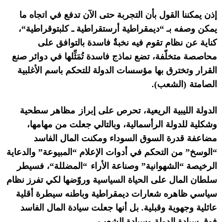
إذن يمكننا القول بأن التجربة حتى الآن تدفع في اتجاه ما
يمكن وصفه ب
ـ
“
ديمقراطية أرستقراطية
ـ
كلبتوقراطية
“
،
كناية عن نظام
تقوم
فيه نخبةٌ
فاسدة
بالت
وافق على
محاصصة متخل
فة،
تضع
نماذج فاسدة
تُمَثِّلها في
دوائر صنع
القرار وتخترق
بها
مؤسسات الدولة
ل
لتحكم
باسم
الأغلبية
الصامتة
(
الشعب
).
الدولة
الليبية
الريعية
،
تحرص على إبراز
مظاهر
سطحية
و
شكلية للدولة الرأسمالية،
و
بالتالي
جعلت من مهامها،
مضاعفة
قدرة السوق السوداء و
مكنت
المال الفاسد
“
الوسخ
”
من
التحكم في أدوات الإعلام
“
المبيوع
ة
”
والدعاية
الرخيصة
“
الشهوانية
”
وصناعة
الأراء
“
المضلل
ة
“
،
فسيطر
سلطان المال
ع
لى الحياة السياسية ورو
ضها لكي تفرز نظام
سياسي ظاهره
شعارات
ديمقراطية وباطنه
سيطرة
أقلية
عائلية وجهوية وقبلية
.
بل أن
ها جعلت
سيادة المال الفاسد
فوق
سيادة الدولة وسيادة الشعب
.