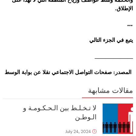
والحكمة وسط عواصف ورياح المنطقة التي لا تهدأ على
الإطلاق
.
…
يتبع في الجزء التالي
______________
المصدر
:
صفحات التواصل الاجتماعي نقلا عن بوابة الوسط
مقالات مشابهة
لا تـخـلـط بين الـحـكـومـة و
الـوطـن
July 24, 2024