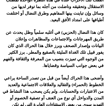
اتفقت تلك الأحزاب عندنا في هذه النظرة الواحدة لمطلب
الاستقلال وتحقيقه وناضلت من أجله بما توفر لديها من
وسائل وإن تباينت بينها المفاهيم وطرق النضال أو اختلفت
أطيافها على امتداد الأفق البعيد
.
كان هذا النضال
(
الحزبي
)
في أغلبه سلمياً وظل يحدث عن
طريق المهرجانات والاجتماعات والمظاهرات وإعلان
البيانات وإصدار الصحف وبرز خلال هذا الحراك الذي كان
يفور قبيل تلك الغداة المليئة بالصقيع والمطر
..
برز الكثير
من الوجوه التي تميزت بنصيب من المعرفة والثقافة والفهم
في بعض جوانب السياسة وقضاياها
.
وأضحى هذا الحراك أيضاً من قبل من تصدر الساحة يراعي
الخطوط
(
الحمراء
)
والتقاليد والعلاقات الاجتماعية والعديد
من الاعتبارات والحسابات
.
ولم يكن يصحب هذا النشاط في
المدن والدواخل أي نوع من العنف أو تصفية الخصوم أو
التهديد سوى من بعض الاستثناءات العابرة التي لم تكن