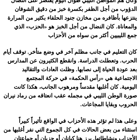
وكان هم المواطن الليبي طوال اليوم يقتصر على النضال
الدؤوب من أجل الظفر بكسرة خبز من دقيق الشوفان
ينتزعها بأظافره من مخازن جنود الحلفاء بكثير من المرارة
والمعاناة
.
كان النضال من أجل الخبز هو
«
الحزب
»
الذي
جمع الليبيين أكثر من سواه من الأحزاب
كان التعليم في جانب مظلم آخر في وضع متأخر
.
توقف أيام
الحرب
.
وتعطلت الدراسة
.
وانقطع الكثيرون عن المدارس
بعد عودة الحياة إلى نصابها
.
وظلت العادات والتقاليد
الاجتماعية هي
«
رأس الحكمة
»
في حركة المجتمع
اليومية
.
كان أغلبها مقدساً ومرهوب الجانب، هكذا كانت
صورة الوطن الليبي في مجمله عقب انعتاقه من رماد نيران
الحروب وبقايا المجاعات
.
وعلى هذا لم تؤثر هذه الأحزاب في الواقع تأثيراً كبيراً
استثناء من بعض الحالات في كل الجموع التي نفر أغلبها من
الأحزاب ونشاطاتها
.
برز هنا كيانان أو حزبان أو جماعتان