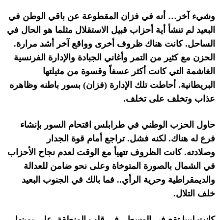
وشيء آخر
…
أنه في فزان المقطوعة عن باقي الوطن في
البعيد لم تنشأ أية أحزاب قبيل الاستقلال مثلما هو الحال في
الساحل
.
كانت هناك ظروف أخرى وواقع آخر أشد مرارة
.
الحزن مع كثير من التمر وأغاني الجبادة والإدارة الفرنسية
الغاشمة التي كانت أكثر عسفاً وقسوة من مثيلتها
البريطانية
.
أحاطت تلك الإدارة
(
فزان
)
بسور باطنه وظاهره
عذاب وتخلف على تخلف.
حاول الحزب الوطني في طرابلس اقتحام السور بإنشاء
فرع له هناك
.
لكنه فشل
.
تراجع أمام قوة الجدار
وصلادته
.
كانت الظروف تتهيأ مع الوقت لعدم نجاح الأحزاب
في الشمال بالصورة المتوخاة وعلى نحو ضامن للعدالة
والديمقراطية وحرية الرأي
..
فما بالك في الجنوب البعيد
خلف التلال
.
كانت ليبيا تقع في الوسط
..
في قلب المنطقة
.
على يمينها