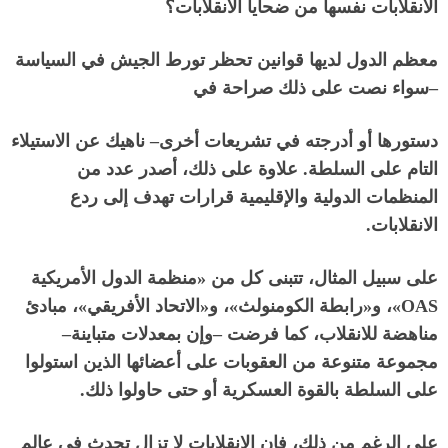
الانقلابات نفسها من ضحايا الانقلابات؟
معظم الدول لديها قوانين تحظر تورط الجيش في السياسة
–
سواء نصت على ذلك صراحة في
دستورها أو أدرجته في تشريعات أخرى
–
ناهيك عن الاستيلاء
التام على السلطة
.
علاوة على ذلك، أصدر عدد من
المنظمات الدولية والإقليمية قرارات تهدف إلى ردع
الانقلابات
.
على سبيل المثال، تتبنى كل من
«
منظمة الدول الأمريكية
OAS»
، و
«
رابطة الكومنولث
»
، و
«
الاتحاد الأفريقي
»
، مبادئ
مناهضة للانقلاب، كما فرضت
–
وإن بمعدلات متباينة
–
مجموعة متنوعة من العقوبات على أعضائها الذين استولوا
على السلطة بالقوة العسكرية أو حتى حاولوا ذلك
.
على الرغم من ذلك، فإن الانقلابات لا تزال تحدث في عالم