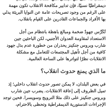
ديمقراطيًا نسبيًا، فإن تدابير مكافحة الانقلاب تكون مهمة
على الرغم من وجود تصريحات عامة عن النوايا البريئة يدلي
بها الأفراد والجماعات القادرين على القيام بانقلاب
.
تُكَرَّس جهودٌ ضخمة ومبالغ باهظة بانتظام من أجل
الاستعداد لمقاومة العدوان الأجنبي، لكن الباحثين جين
شارب وبروس جنكينز يحذران من خطورة عدم بذل جهود
كافية من أجل تأهيل المجتمعات للتعامل مع مشكلة
الانقلابات نظرًا لتواترها على الساحة العالمية
.
ما الذي يمنع حدوث انقلاب؟
في بعض البلدان، لا يمكن تصور حدوث انقلاب داخلي؛ إذ
تميل الظروف إلى إعاقة الانقلابات
.
يضرب جين شارب
وبروس جنكينز على ذلك مثلا النرويج وسويسرا
.
فحين توجد
الإجراءات الدستورية الديمقراطية وتحظى بالاحترام،