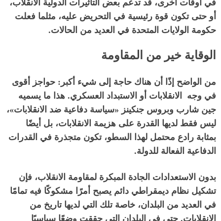
في أوقات أخرى، قد تدعم بعض التأثيرات الدولية الانقلاب،
أو حتى تكون قوة رئيسية في التحريض عليه، مثلما فعلت
حكومة الولايات المتحدة في العديد من الحالات
.
الوقاية خير من المقاومة
من الواضح إذًا أن هناك حاجة إلى شيء أكبر
:
حواجز أقوى
في وجه الانقلابات أو الاستبداد العسكري
.
هذا ما يسميه
جين شارب وبروس جنكينز
«
سياسة دفاعية ضد الانقلابات
»
،
ليس فقط لديها القدرة على هزيمة الانقلابات، بل أيضًا
بمثابة رادع محتمل لهذا السطو، تكون متجذرة في القدرات
الدفاعية الفعالة للدولة
.
بدون الاستعدادات الجادة المبكرة لمقاومة الانقلاب، فإن
تشكيل نظام ديمقراطي دائم يصبح أمرًا مشكوكًا فيه تمامًا
في العديد من البلدان، خاصة تلك التي لديها تاريخ من
الانقلابات
.
حتى في البلدان التي حققت وضعًا سياسيًا