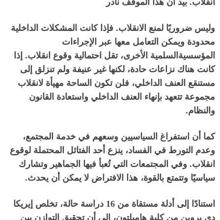
انقلاب
.
بيد أن هذا الموقف نادر
وليس ضروريًا لمنع الانقلاب
.
فإذا كانت المشكلات الداخلية
محدودة ويمكن التعامل معها عبر الإجراءات
المؤسسيةالسلمية الأخرى، تقل احتمالية وقوع انقلاب
.
إذا
كانت هناك نزاعات حادة، لكنها غير عنيفة ولم تنزلق إلى
مستنقع العنف الداخلي، فلن تكون الساحة مهيأة لانقلاب
مجموعة تتعهد بإنهاء العنف الداخلي واستعادة القانون
والنظام
.
كما أن استفراغ السياسيين وسعهم في خدمة المجتمع،
وعدم التورط في الفساد، ينزع أحد الفتائل المحتملة لوقوع
انقلاب
.
وفي المجتمعات التي تُعبأ فيها الجماهير وتشارك
سياسيًا وتتمتع بالقوة، هذا الافتراض لا يمكن أن يحدث
.
استنادًا إلى أدلة مستقاة من
16
دراسة حالة، تخلص إيريكا
دي بروين من كلية هاميلتون، إلى أن تحقيق التوازن بين