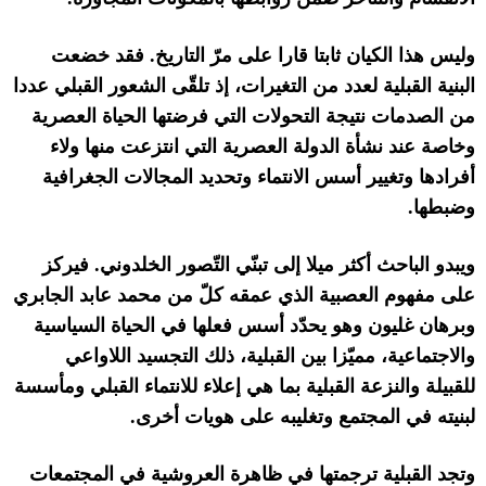
وليس هذا الكيان ثابتا قارا على مرّ التاريخ
.
فقد خضعت
البنية القبلية لعدد من التغيرات، إذ تلقّى الشعور القبلي عددا
من الصدمات نتيجة التحولات التي فرضتها الحياة العصرية
وخاصة عند نشأة الدولة العصرية التي انتزعت منها ولاء
أفرادها وتغيير أسس الانتماء وتحديد المجالات الجغرافية
وضبطها
.
ويبدو الباحث أكثر ميلا إلى تبنّي التّصور الخلدوني
.
فيركز
على مفهوم العصبية الذي عمقه كلّ من محمد عابد الجابري
وبرهان غليون وهو يحدّد أسس فعلها في الحياة السياسية
والاجتماعية، مميّزا بين القبلية، ذلك التجسيد اللاواعي
للقبيلة والنزعة القبلية بما هي إعلاء للانتماء القبلي ومأسسة
لبنيته في المجتمع وتغليبه على هويات أخرى
.
وتجد القبلية ترجمتها في ظاهرة العروشية في المجتمعات