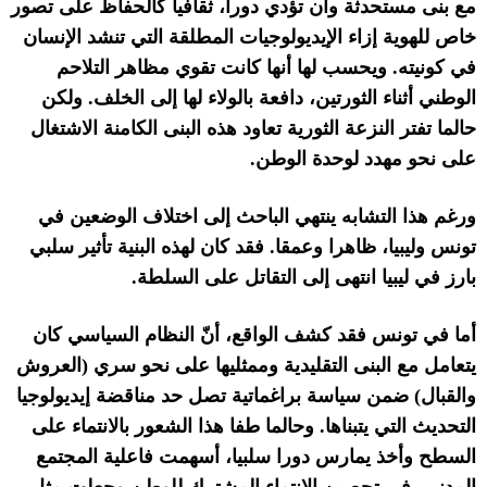
مع بنى مستحدثة وأن تؤدي دورا، ثقافيا كالحفاظ على تصور
خاص للهوية إزاء الإيديولوجيات المطلقة التي تنشد الإنسان
في كونيته
.
ويحسب لها أنها كانت تقوي مظاهر التلاحم
الوطني أثناء الثورتين، دافعة بالولاء لها إلى الخلف
.
ولكن
حالما تفتر النزعة الثورية تعاود هذه البنى الكامنة الاشتغال
على نحو مهدد لوحدة الوطن
.
ورغم هذا التشابه ينتهي الباحث إلى اختلاف الوضعين في
تونس وليبيا، ظاهرا وعمقا
.
فقد كان لهذه البنية تأثير سلبي
بارز في ليبيا انتهى إلى التقاتل على السلطة
.
أما في تونس فقد كشف الواقع، أنّ النظام السياسي كان
يتعامل مع البنى التقليدية وممثليها على نحو سري
(
العروش
والقبال
)
ضمن سياسة براغماتية تصل حد مناقضة إيديولوجيا
التحديث التي يتبناها
.
وحالما طفا هذا الشعور بالانتماء على
السطح وأخذ يمارس دورا سلبيا، أسهمت فاعلية المجتمع
المدني، في تحصين الانتماء المشترك للوطن وجعلت مثل