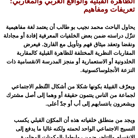
الظاهرة القبلية والواقع العربي والمغاربي
:
تعريفات ومفاهيم
يحاول الباحث محمد نجيب بو طالب أن يعتمد لغة مفاهيمية
تنزّل دراسته ضمن بعض الخلفيات المعرفية إفادة أو مجادلة
ونقضا وتعقد ميثاق فهم وتأويل مع القارئ
.
فيعرض
المقاربات النظرية المختلفة للظاهرة القبلية كالمقاربة
الخلدونية أو الاستعمارية أو منجز المدرسة الانقسامية ذات
النزعة الأنجلوساكسونية
.
ويعرّف القبيلة بكونها شكلا من أشكال التّنظم الاجتماعي
لجماعة من الناس ينتمون حقيقة أو وهما إلى أصل مشترك
ويشعرون بانتسابهم إلى أب أو جدّ أعلى
.
ويجد من منطلق خلفياته هذه أن المكوّن القبلي يكسب
النسيج الاجتماعي الواحد لحمته ولكنه غالبا ما يدفع إلى
الانقسام والتناحر ضمن روابطها بالمكونات المجاورة
.