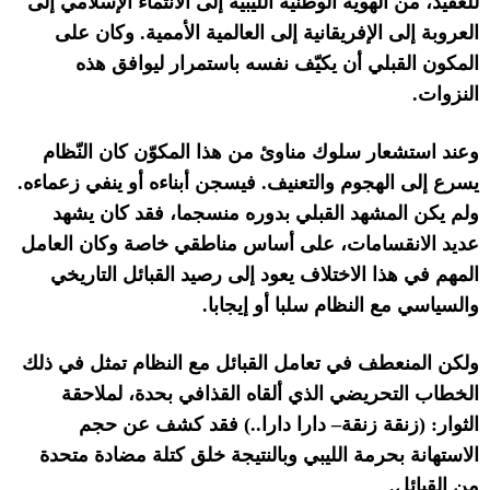
للعقيد، من الهوية الوطنية الليبية إلى الانتماء الإسلامي إلى
العروبة إلى الإفريقانية إلى العالمية الأممية
.
وكان على
المكون القبلي أن يكيّف نفسه باستمرار ليوافق هذه
النزوات
.
وعند استشعار سلوك مناوئ من هذا المكوّن كان النّظام
يسرع إلى الهجوم والتعنيف
.
فيسجن أبناءه أو ينفي زعماءه
.
ولم يكن المشهد القبلي بدوره منسجما، فقد كان يشهد
عديد الانقسامات، على أساس مناطقي خاصة وكان العامل
المهم في هذا الاختلاف يعود إلى رصيد القبائل التاريخي
والسياسي مع النظام سلبا أو إيجابا
.
ولكن المنعطف في تعامل القبائل مع النظام تمثل في ذلك
الخطاب التحريضي الذي ألقاه القذافي بحدة، لملاحقة
الثوار
: (
زنقة زنقة
–
دارا دارا
..)
فقد كشف عن حجم
الاستهانة بحرمة الليبي وبالنتيجة خلق كتلة مضادة متحدة
من القبائل
.