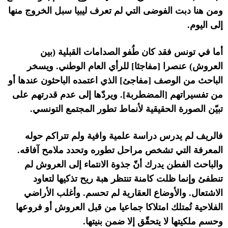
ومن هنا دبت الفوضى التي لم تعرف ليبيا سبل الخروج منها
إلى اليوم
.
أما في تونس فقد كان طُفو الصدامات القبلية
(
بين
العروش
)
عنصرا
[
مفاجئا
]
للرأي العام الوطني
.
ويسخر
الباحث من الوصف
[
مفاجئ
]
الذي اعتمده الباحثون عندها أو
من تفسيراتهم
[
المضطربة
].
ويردّها إلى عدم قدرتهم على
تبيّن الصورة الحقيقية لأنماط تطور المجتمع التونسي
.
فالريف لم يدرس دراسة علمية وافية ولم تتراكم حوله
المعرفة التي تشخص مراحل تطوره وتحدد ملامح آفاقه
.
والباحث الفطن يدرك أنّ جذوة الانتماء إلى العروش لم
تنطفئ وإنما ظلت كامنة تنتظر هبة ريح تذكيها لتعاود
الاشتعال
.
والأوضاع العقارية لم تحسم
.
وأغلب الأراضي
الفلاحية تُمتلك امتلاكا جماعيا من قبل العروش أو فروعها
وحسم ملكيتها لا يتحقّق إلا ضمن بنيتها
.