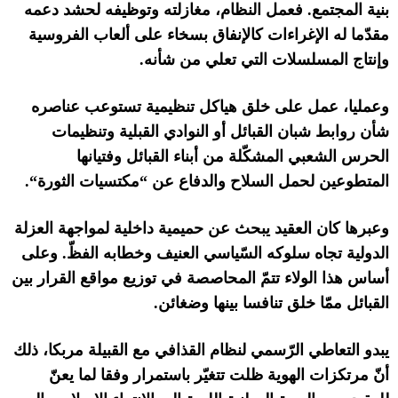
بنية المجتمع
.
فعمل النظام، مغازلته وتوظيفه لحشد دعمه
مقدّما له الإغراءات كالإنفاق بسخاء على ألعاب الفروسية
وإنتاج المسلسلات التي تعلي من شأنه
.
وعمليا، عمل على خلق هياكل تنظيمية تستوعب عناصره
شأن روابط شبان القبائل أو النوادي القبلية وتنظيمات
الحرس الشعبي المشكّلة من أبناء القبائل وفتيانها
المتطوعين لحمل السلاح والدفاع عن
“
مكتسيات الثورة
“.
وعبرها كان العقيد يبحث عن حميمية داخلية لمواجهة العزلة
الدولية تجاه سلوكه السّياسي العنيف وخطابه الفظّ
.
وعلى
أساس هذا الولاء تتمّ المحاصصة في توزيع مواقع القرار بين
القبائل ممّا خلق تنافسا بينها وضغائن
.
يبدو التعاطي الرّسمي لنظام القذافي مع القبيلة مربكا، ذلك
أنّ مرتكزات الهوية ظلت تتغيّر باستمرار وفقا لما يعنّ