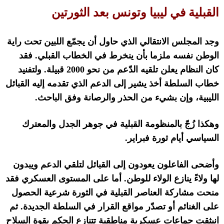
القبلية في ليبيا وتونس بعد الثورتين
وجد المجلس الانتقالي الذي حاول أن يجمّع اللبين تحت راية
الوطن نفسه ملزما بأن ينخرط في الخطاب القبلي
.
فقد
كان النظام يعلن تلقيه الدّعم من نحو
2000
قبيلة
.
ولتفنيد
خطاب السلطة أخذ يشير إلى الدعم الذي تقدمه إليه القبائل
الليبية، وإن بشيء من الحذر والرصانة وفق الباحث
.
وهكذا زُجّ بالمنظومة القبلية في جوهر الجدل والمعترك
السياسي أيام ثورة فبراير
.
وأضحى الفاعلون يعودون إلى القبائل لتلقي الدعم ويبدون
لها ولاءً ينازع الولاء للوطن
.
أما على المستوى العسكري فقد
منحت مشاركة العناصر القبلية في الثورة شرعية الحصول
على الغنائم أو تصدّر مواقع القرار في السلطة الجديدة
.
ثم
انبثقت جماعات عسكرية مناطقية تتنازع الحكم بقوة السلاح