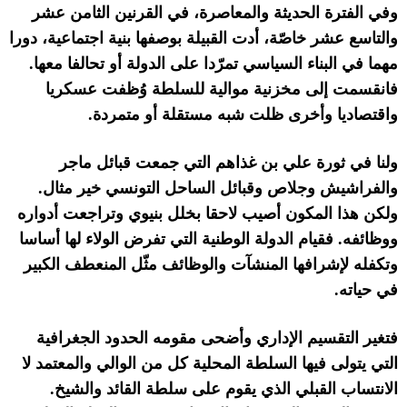
وفي الفترة الحديثة والمعاصرة، في القرنين الثامن عشر
والتاسع عشر خاصّة، أدت القبيلة بوصفها بنية اجتماعية، دورا
مهما في البناء السياسي تمرّدا على الدولة أو تحالفا معها
.
فانقسمت إلى مخزنية موالية للسلطة وُظفت عسكريا
واقتصاديا وأخرى ظلت شبه مستقلة أو متمردة
.
ولنا في ثورة علي بن غذاهم التي جمعت قبائل ماجر
والفراشيش وجلاص وقبائل الساحل التونسي خير مثال
.
ولكن هذا المكون أصيب لاحقا بخلل بنيوي وتراجعت أدواره
ووظائفه
.
فقيام الدولة الوطنية التي تفرض الولاء لها أساسا
وتكفله لإشرافها المنشآت والوظائف مثّل المنعطف الكبير
في حياته
.
فتغير التقسيم الإداري وأضحى مقومه الحدود الجغرافية
التي يتولى فيها السلطة المحلية كل من الوالي والمعتمد لا
الانتساب القبلي الذي يقوم على سلطة القائد والشيخ
.