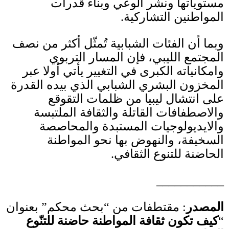
مستوياتها ونشر الوعي وبناء قدرات
المواطنين التشاركية
.
وبما أن الفئات الشبابية تُمثّل أكثر من نصف
المجتمع الليبي، فإن المسار التربوي
وامكانياته الكبرى في التغيير يأتي أولا عبر
المخزون البشري الشبابي الذي بيده القدرة
على انتشال ليبيا من ظلمات التقوقع
والاصطفافات القاتلة والثقافة الملتبسة
والايديولوجيات المستبدة والمحاصصة
السخيفة، والنهوض بها نحو المواطنة
الحاضنة للتنوع الثقافي
.
___________
المصدر
:
مقتطفات من
“
بحث محكم
”
بعنوان
“
كيف تكون ثقافة المواطنة حاضنة للتنّوع