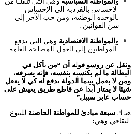
و
المواطنة السياسية
وهي التي تنقلنا من
الاحساس بالفردية إلى الإحساس
بالوحدة الوطنية، ومن حب الآخر إلى
سن القوانين
.
و
المواطنة الاقتصادية
وهي التي تدفع
بالمواطنين إلى العمل للمصلحة العامة
.
ونقل عن روسو قوله أن “من يأكل في
البطالة ما لم يكتسبه بنفسه، فإنه يسرقه،
ومن لا يعمل بينما الدولة تدفع له كي لا يفعل
شيئا لا يمتاز أبدا عن قاطع طريق يعيش على
حساب عابر سبيل
”
هناك
سبعة مبادئ للمواطنة الحاضنة
للتنوع
الثقافي وهي
: