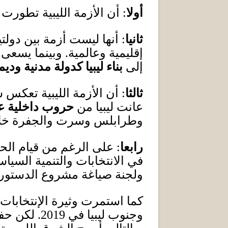
أولا
:
أن الأزمة الليبية تطور
ثانيا
:
أنها ليست أزمة بين دول
إقليمية وعالمية
.
وبينما يسعى
إلى
بناء ليبيا كدولة مدنية
وديم
ثالثا
:
أن الأزمة الليبية تعكس
عانت ليبيا من
حروب داخلية عد
وطرابلس وسرت والجفرة خل
رابع
ا
:
على الرغم من قيام الح
في الانتخابات والتنمية السياس
ولجنة صياغة مشروع الدستور
كما استمرت وثيرة الإنتخابات 
وجنوب ليبيا في
2019.
لكن حفت