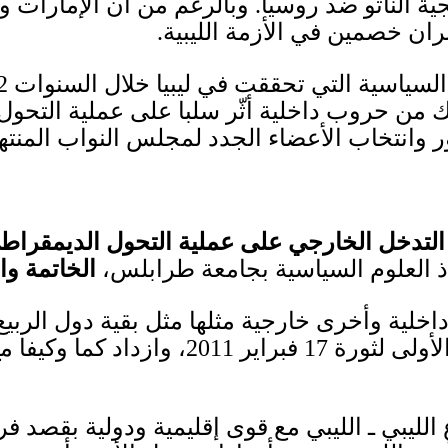
ة الناتو ضد روسيا
.
وبالرغم من أن الإمارات
تبران خصمين في الأزمة الليبية
.
 السياسية التي تحققت في ليبيا خلال السنوات
14
 من حروب داخلية أثّر سلبا على عملية التحول
 وانتخاب الأعضاء الجدد لمجلس النواب المنته
 التدخل الخارجي على عملية التحول الديمقراطي
 العلوم السياسية بجامعة طرابلس،
الخاتمة والن
ل داخلية وأخرى خارجية مثلها مثل بقية دول الربي
الأولى لثورة
17
فبراير
2011
، وازداد كما وكيفا م
الليبي ـ الليبي مع قوى إقليمية ودولية بقص