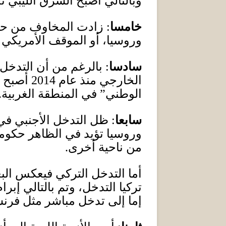
وبالتالي أصبح الشرق الليبي
خامسا
:
زادت المخاوف من حرب 
وروسيا، أو الموقف الأمريكي 
سادسا
:
بالرغم من أن التدخل
الخارجي منذ عام
2014
أصبح م
الوطني
”
في المنطقة الغربية
.
سابعا
:
ظل التدخل الأجنبي في ا
وروسيا تؤيد في الظاهر حكومة
من ناحية أخرى
.
أما التدخل التركي فيعكس ال
تركيا التدخل، وتم بالتالي إبر
إما إلى تدخل مباشر مثل فرنس