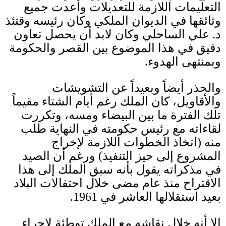
التعليمات اللازمة للتعديلات وأعدت جميع
وثائقها في الديوان الملكي وكان رئيسه وقتئذ
د
.
علي الساحلي وكان لابد أن يحصل تعاون
دقيق في هذا الموضوع بين القصر والحكومة
وبمنتهى الهدوء
.
والحذر أيضاً وبعيداً عن التشويشات
والأقاويل، كان الملك رغم أيام الشتاء مقيماً
تلك الفترة ما بين البيضاء ومسه، وتكررت
لقاءاته مع رئيس حكومته في النهاية طلب
منه
(
اتخاذ الخطوات اللازمة لإخراج
المشروع إلى حيز التنفيذ
)
ورغم أن الصيد
في مذكراته يقول بأنه سبق الملك إلى هذا
الاقتراح منذ عام مضى خلال احتفالات البلاد
بعيد استقلالها العاشر في
1961.
إلا أنه خلال نقاشه مع الملك توطئة لإجراء