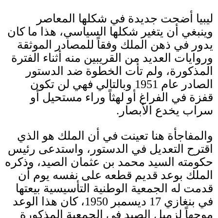
ليبيا أضحت جديدة في شكلها المعاصر
وينبغي أن يتغير شكلها السياسي، هذا ما كان
يدور في ذهن الملك وفقاً للمصادر الموثقة
وروايات العديد من القريبين منه أثناء الفترة
المذكورة، ولم تأت الخطوة ضد الدستور
الصادر عام
1951
وبالتالي فهي لن تكون
قفزة في الفراغ أو لهثاً وراء مستحيل أو
سراب يخدع الأبصار
.
والمفاجأة هنا تعينت في أن الملك هو الذي
اقترح التعديل في الدستور، واستدعى رئيس
حكومته السيد محمد بن عثمان الصيد، وذكره
الملك بوعد قديم قطعه على نفسه يوم أن
قدمت له الجمعية الوطنية التأسيسية بيعتها
في بنغازي
17
ديسمبر
1950
، كان هذا الوعد
موجهاً لزميل الصيد في الجمعية المذكورة