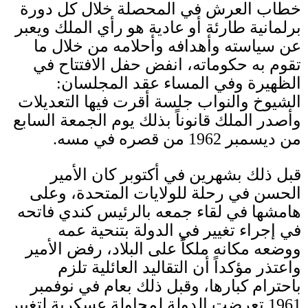
خطاب العرش في المحصلة خلال كل دورة
برلمانية طارئة أو عادية هو رأي الملك ويعبر
عن سياسته وأهدافه وأحلامه من خلال ما
تقوم به حكوماته، انفض حفل الافتتاح في
الظهيرة وفي المساء عقد المجلسان
:
الشيوخ والنواب جلسة أقرت فيها التعديلات
وأصدر الملك قانوناً بذلك يوم الجمعة السابع
من ديسمبر
1962
من قصره في مسه
.
قبل ذلك بشهرين في أكتوبر كان الأمير
الحسن في رحلة للولايات المتحدة، وعلى
هامشها في لقاء جمعه بالرئيس كندي فاتحه
في إجراء تغيير في الدولة بتنحية عمه
ووضعه مكانه ملكاً على البلاد، رفض الأمير
واعتذر مؤكداً أن التقاليد العائلية تلزم
باحترام كبارها، وقبل ذلك بعام في نوفمبر
1961
تعرضت الدولة لمحاولة عسكرية لتغيير