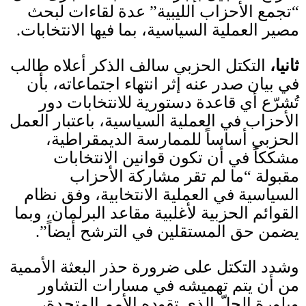
“تجمع الأحزاب الليبية” عدة لقاءات لبحث
مصير العملية السياسية، بما فيها الانتخابات
.
ثانيا،
التكتل الحزبي سالف الذكر أعلاه طالب
في بيان صدر عنه إثر انتهاء اجتماعاته، بأن
تُشرّع أي قاعدة دستورية للانتخابات دور
الأحزاب في العملية السياسية، باعتبار العمل
الحزبي أساساً للممارسة الديمقراطية،
مشككاً في أن تكون قوانين الانتخابات
مقبولة “ما لم تقر مشاركة الأحزاب
السياسية في العملية الانتخابية، وفق نظام
القوائم الحزبية لأغلبية مقاعد البرلمان، وبما
يضمن حق المستقلين في الترشح أيضاً”
.
وشدد التكتل على ضرورة حذر البعثة الأممية
من أن يتم تهميشه في مسارات التشاور
وبلورة الحلّ الذي تقوده الأمم المتحدة،