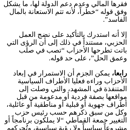
فقرها المالي وعدم دعم الدولة لها، ما يشكل
وفق قوله “خطراً، لأنه تتم الاستعانة بالمال
الفاسد”
.
إلا أنه
ا
ستدرك بالتأكيد على نضج العمل
الحزبي، مستنداً في ذلك إلى أن الرؤى التي
باتت تطرحها الأحزاب “تصب في صلب
وعمق الحل”، على حد قوله
.
رابعا،
يمكن الجزم أن الاستمرار في إبعاد
الأحزاب وراءه فعليا الأطراف السياسية
المتنفذة في المشهد، والتي وصلت إلى
مواقعها بصفة فردية أو مدعومة من قبل
أطراف جهوية أو قبلية أو مناطقية أو عائلية،
وكل من سبق ذكرهم حسب رئيس حزب
التغيير جمعة القماطي “لا يملكون برنامجاً أو
مشروعاً سياسياً ولا رؤية سياسية، وت
حركهم