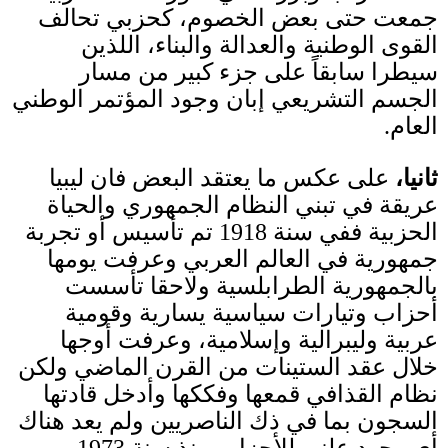
جمعت حتى بعض الخصوم، كحزبي تحالف
القوى الوطنية والعدالة والبناء، اللذين
سيطرا سابقاً على جزء كبير من مسار
الجسم التشريعي إبان وجود المؤتمر الوطني
العام
.
ثانيا،
على عكس ما يعتقد البعض فان ليبيا
عريقة في تبني النظام الجمهوري والحياة
الحزبية ففي سنة
1918
تم تأسيس أو تجربة
جمهورية في العالم العربي وعرفت يومها
بالجمهورية الطرابلسية ولاحقا تأسست
أحزاب وتيارات سياسية يسارية وقومية
عربية وليبرالية وإسلامية
،
وعرفت أوجها
خلال عقد الستينات من القرن الماضي ولكن
نظام القذافي قمعها وفككها و
أ
دخل قادتها
السجون بما في ذك الناصريين ولم يعد هناك
أي وجود علني للأحزاب منذ سنة
1973.