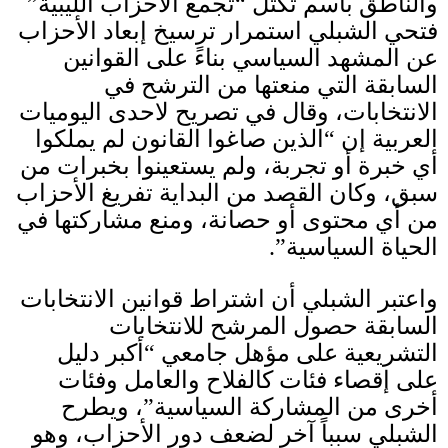
والناطق باسم تكتل “تجمع الأحزاب الليبية”
فتحي الشبلي استمرار ترسيخ إبعاد الأحزاب
عن المشهد السياسي بناءً على القوانين
السابقة التي منعتها من الترشح في
الانتخابات، وقال في تصريح لاحدى اليوميات
العربية إن “الذين صاغوا القانون لم يملكوا
أي خبرة أو تجربة، ولم يستعينوا بخبرات من
سبق، وكان القصد من البداية تفريغ الأحزاب
من أي محتوى أو حصانة، ومنع مشاركتها في
الحياة السياسية”
.
و
ا
عتبر الشبلي أن اشتراط قوانين الانتخابات
السابقة حصول المرشح للانتخابات
التشريعية على مؤهل جامعي “أكبر دليل
على إقصاء فئات كالفلاح والعامل وفئات
أخرى من المشاركة السياسية”، ويطرح
الشبلي سبباً آخر لضعف دور الأحزاب، وهو