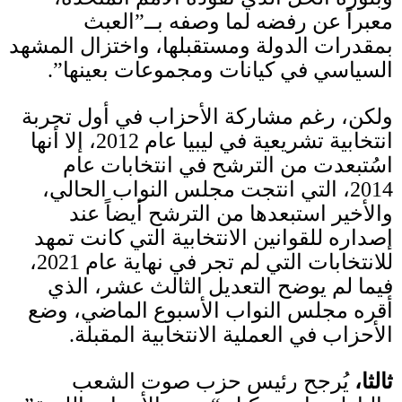
معبراً عن رفضه لما وصفه بــ”العبث
بمقدرات الدولة ومستقبلها، واختزال المشهد
السياسي في كيانات ومجموعات بعينها”
.
ولكن،
رغم مشاركة الأحزاب في أول تجربة
انتخابية تشريعية في ليبيا عام
2012
، إلا أنها
اسُتبعدت من الترشح في انتخابات عام
2014
، التي انتجت مجلس النواب الحالي،
والأخير استبعدها من الترشح أيضاً عند
إصداره للقوانين الانتخابية التي كانت تمهد
للانتخابات التي لم تجر في نهاية عام
2021
،
فيما لم يوضح التعديل الثالث عشر، الذي
أقره مجلس النواب الأسبوع الماضي، وضع
الأحزاب في العملية الانتخابية المقبلة
.
ثالثا،
يُرجح رئيس حزب صوت الشعب