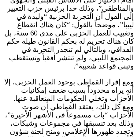
والمناطقي”، وذلك حدا برئيس حزب التغيير
إلى القول أن التجربة الحزبية “وليدة في
ليببا”، موضحاً بالقول
: “
كان هناك انقطاع
وتغييب للعمل الحزبي على مدى
60
سنة، بل
كان هناك تجريم له بحكم القانون طيلة حكم
القذافي، وبالتالي لم تتجذر التجربة في
المجتمع الليبي، ولم تنتشر أفقياً وتستقطب
وتبني قواعد شعبية”
.
ومع إقرار القماطي بوجود العمل الحزبي، إلا
أنه يراه محدوداً بسبب ضعف إمكانيات
الأحزاب وتخلي الحكومات المتعاقبة عنها
.
ومع كل ذلك، يعتقد القماطي أن صوت
الأحزاب “بات مسموعاً في الأشهر الأخيرة”،
وذلك بعد تنسيقها في مجموعات وشبكات،
وتجدد ظهورها الإعلامي،
ومنح
لجنة شؤون