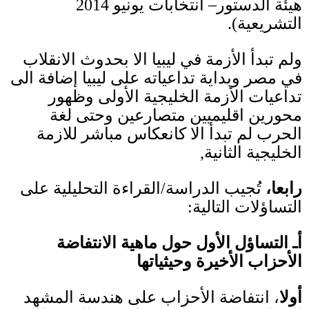
هيئة الدستور
–
انتخابات يونيو
2014
التشريعية
).
ولم تبدأ الأزمة في ليبيا الا بحدوث الانقلاب
في مصر وبداية تداعياته على ليبيا إضافة الى
تداعيات الأزمة الخليجية الأولى وظهور
محورين اقليميين متصارعين وحتى لغة
الحرب لم تبدأ الا كانعكاس مباشر للازمة
الخليجية الثانية
,
رابعا،
تُجيب الدراسة
/
القراءة التحليلية على
التساؤلات
التالية
:
أـ التساؤل الأول حول ماهية الانتفاضة
الأحزاب الأخيرة وحيثياتها
أولا
، انتفاضة الأحزاب على هندسة المشهد