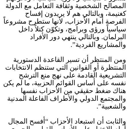
المصالح الشخصية وثقافة التعامل مع الدولة
كغنيمة، وبالتالي هم لا يريدون إفساح
الفرصة أمام الأحزاب، لأنها ستطرح مشروعاً
سياسياً ورؤ
ى
وبرامج، وتكو
ن كتلاً داخل
البرلمان
.
وبالتالي ينتهي دور الأفراد
والمشاريع الفردية”
.
ومن المنتظر أن تسير القاعدة الدستورية
المنتظرة أو القوانين التي ستنظم الانتخابات
التشريعية القادمة على نهج منع الترشح
نفسه على أساس القوائم الحزبية، ما لم يكن
هناك ضغط حقيقي من الأحزاب نفسها
والمجتمع الدولي والأطراف الفاعلة المدنية
والشعبية”
.
والثابت أن استبعاد الأحزاب “أفسح المجال
أمام الاختيار على الأساس القبلي والجهوي