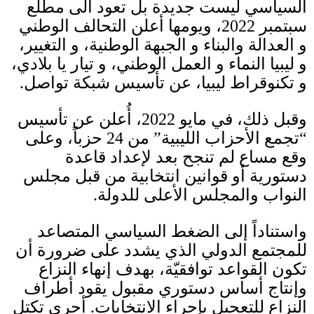
السياسي ليست جديدة بل تعود الى مطلع
سبتمبر
2022
، ويومها أعلن التحالف الوطني
و العدالة والبناء و الجبهة الوطنية، و التغيير،
و ليبيا النماء و العمل الوطني، و تيار يا بلادي،
و تكنوقراط ليبيا، عن تأسيس شبكة تواصل
.
وقبل ذلك، في مايو
2022
، أُعلن عن تأسيس
“تجمع الأحزاب الليبية” من
24
حزباً، وعلى
وقع مساع لم تنجح بعد لإعداد قاعدة
دستورية أو قوانين انتخابية من قبل مجلس
النواب والمجلس الأعلى للدولة
.
واستناداً إلى الضغط السياسي المتصاعد
للمجتمع الدولي الذي يشدد على ضرورة أن
تكون القواعد توافقيّة، بهدف إنهاء النزاع
وإنتاج أساس دستوري مقبول يقود أطراف
النزاع للتعجيل بإجراء الانتخابات
.
أجرى تكتل