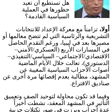
هل تستطيع أن تعيد
حظورها في العملية
السياسية القادمة؟
أولا،
تزامناً مع معركة الإعداد للانتخابات
التشريعية والرئاسية التي لم تتضح معالمها أو
مصيرها بعد في ليبيا
، و
رغم التقدم الحاصل
في المسارات الأربع
(
العسكري
/
الأمني
–
الاقتصادي
/
الاجتماعي
–
السياسي
/
التنفيذي
–
الدستوري
)
،
تعالت خلال الأيام الماضية
أصوات الأحزاب السياسية المغيبة عن
المشهد، مطالبة بعدم إقصائها مرة أخرى عن
صناديق الاقتراع
.
وفيما قد تكون محاولة لتوحيد الصف وتعميق
التأثير في المشهد المعقد، نشطت أخيراً
عدة أحزاب وبرزت في صور تكتلات حزبية