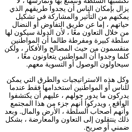
تكتسبها السلطة وتتمتع بها وتمارسها ، لا
يزال بإمكان الناس أن يجدوا طريقهم الذي
يمكنهم من التأثير والمشاركة في تشكيل
حياتهم ، إما عن طريق التفاوض أو النضال
من خلال التعاون معًا ، لأن الدولة سيكون لها
سلطة كبيرة ومفرطة طالما أن المواطنين
منقسمون من حيث المصالح والأفكار ، ولكن
كلما وجدوا أن المواطنين يتعاونون معًا ،
سيحاولون الوصول أو التسوية معهم
.
وكل هذه الاستراتيجيات والطرق التي يمكن
للناس أو المواطنين استخدامها فقط عندما
يدركون ما يدور حولهم ، عليهم أن يكتشفوا
الواقع ، ويدركوا أنهم جزء من هذا المجتمع
وأنهم أصحاب السلطة ، الأرض والمال
.
وبعد
ذلك ينتقلون إلى التعاون والمعارضة ، بشكل
ضمني أو صريح
.