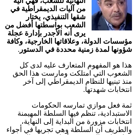
النهائية للشعب، فهي آلية
من آليات الديمقراطية في
شقها التنفيذي، يختار
الشعب بواسطتها أفضل من
يرى أنه الأجدر بإدارة عجلة
مؤسسات الدولة، وعلاقاتها الخارجية، وكافة
شؤونها لمدة زمنية محددة في الدستور
.
هذا هو المفهوم المتعارف عليه لدى كل
الشعوب التي امتلكت ومارست هذا الحق
منذ تبنيها للنظام الديمقراطي إلى آخر
انتخابات شهدتها
.
ثمة فعل موازي تمارسه الحكومات
الاستبدادية، تنظم فيها السلطة المهيمنة
انتخابات مزورة من البداية إلى النهاية،
والطريف أن السلطة وهي تجريها في أجواء