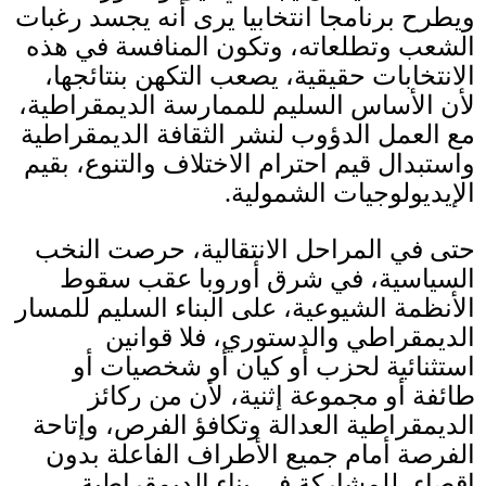
ويطرح برنامجا انتخابيا يرى أنه يجسد رغبات
الشعب وتطلعاته، وتكون المنافسة في هذه
الانتخابات حقيقية، يصعب التكهن بنتائجها،
لأن الأساس السليم للممارسة الديمقراطية،
مع العمل الدؤوب لنشر الثقافة الديمقراطية
واستبدال قيم احترام الاختلاف والتنوع، بقيم
الإيديولوجيات الشمولية
.
حتى في المراحل الانتقالية، حرصت النخب
السياسية، في شرق أوروبا عقب سقوط
الأنظمة الشيوعية، على البناء السليم للمسار
الديمقراطي والدستوري، فلا قوانين
استثنائية لحزب أو كيان أو شخصيات أو
طائفة أو مجموعة إثنية، لأن من ركائز
الديمقراطية العدالة وتكافؤ الفرص، وإتاحة
الفرصة أمام جميع الأطراف الفاعلة بدون
إقصاء، للمشاركة في بناء الديمقراطية
.