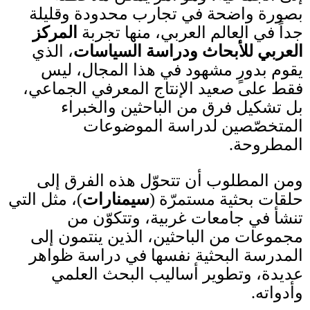
بصورة واضحة في تجارب محدودة وقليلة
جداً في العالم العربي، منها تجربة
المركز
العربي للأبحاث ودراسة السياسات
، الذي
يقوم بدورٍ مشهود في هذا المجال، ليس
فقط على صعيد الإنتاج المعرفي الجماعي،
بل تشكيل فرق من الباحثين والخبراء
المتخصّصين لدراسة الموضوعات
المطروحة.
ومن المطلوب أن تتحوّل هذه الفرق إلى
حلقات بحثية مستمرّة
(
سيمنارات
)
، مثل التي
تنشأ في جامعات غربية، وتتكوّن من
مجموعات من الباحثين، الذين ينتمون إلى
المدرسة البحثية نفسها في دراسة ظواهر
عديدة، وتطوير أساليب البحث العلمي
وأدواته
.