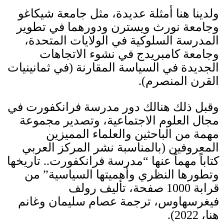
ولدينا هنا أمثلة عديدة، مثل جامعة شيكاغو
وجامعة نورث ويسترن ودورهما في تطوير
المدرسة السلوكية في الولايات المتحدة،
وجامعة كامبريدج في نشوء الاتجاهات
الجديدة في السياسة المقارنة
(
في ثمانينيات
القرن المنصرم
).
وقبل ذلك هنالك دور مدرسة فرانكفورت في
مجال العلوم الاجتماعية، وتصدير مجموعة
مهمة من الباحثين والعلماء المميزين
المعروفين
(
بالمناسبة نشر المركز العربي
كتاباً مهماً عنها
“
مدرسة فرانكفورت
..
تاريخها
وتطورها النظري وأهميتها السياسية
”
من
قرابة
1000
صفحة، تأليف رولف
فيغرسهاوس، ترجمة عصام سليمان وغانم
هنا،
2022).