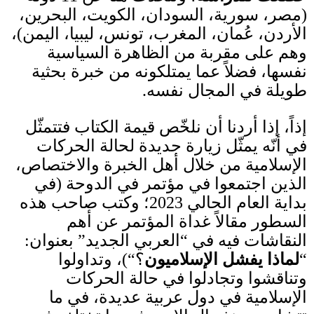
(
مصر، سورية، السودان، الكويت، البحرين،
الأردن، عُمان، المغرب، تونس، ليبيا، اليمن
)
،
وهم على مقربة من الظاهرة السياسية
نفسها، فضلاً عما يمتلكونه من خبرة بحثية
طويلة في المجال نفسه
.
إذاً، إذا أردنا أن نلخّص قيمة الكتاب فتتمثّل
في أنّه يمثّل زيارة جديدة
لحالة الحركات
الإسلامية من خلال أهل الخبرة والاختصاص،
الذين اجتمعوا في مؤتمر في الدوحة
(
في
بداية العام الحالي
2023
؛ وكتب صاحب هذه
السطور مقالاً غداة المؤتمر عن أهم
النقاشات فيه في
“
العربي الجديد
”
بعنوان
:
“
لماذا يفشل الإسلاميون
؟
“)
، وتداولوا
وتناقشوا وتجادلوا في حالة الحركات
الإسلامية في دول عربية عديدة، في ما