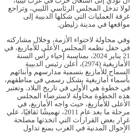
أن تؤدي إلى اشتعال حرب في غرب ليبيا،
لولا تدخل المجلس الرئاسي الليبي، وتراجع
غرفة العمليات التي شكلها الدبيبة إلى
مواقعها في مدينة زليطن
.
وفي محاولة لاحتواء الأزمة، وخلال مشاركته
في حفل نظمه المجلس الأعلى للأمازيغ، في
21
يناير
2024
، بمناسبة إحياء رأس السنة
الأمازيغية
(2974)
، أعلن رئيس الدبيبة
السماح للأمازيغ بتسمية مدارسهم وأبنائهم
بأسماء أمازيغية بشكل رسمي في مناطقهم،
في خطوة هي الأولى في تاريخ البلاد
.
وتعتبر
هذه الخطوة محاولة لاسترضاء المجلس
الأعلى للأمازيغ، حيث واجه الأمازيغ، في
مرحلة ما بعد عام
2011
، تهميشًا ثقافيًا، علي
غرار بعض القرارات التي اتخذتها مصلحة
الأحوال المدنية في الغرب بمنع تداول