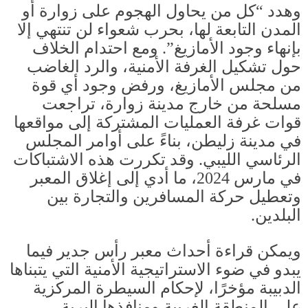
وهدد “كل من يحاول الهجوم على زوارة أو
المدن التابعة لها، بحرب شعواء لن تنتهي إلا
بإنهاء وجود الأمازيغ”
.
ومع احتدام الخلاف
حول تشكيل الغرفة الأمنية، والرد الغاضب
من مجلس الأمازيغ، ورفض وجود أي قوة
مسلحة من خارج مدينة زوارة، تراجعت
قوات غرفة العمليات المشتركة إلى مواقعها
في مدينة زليطن، بناءً على أوامر المجلس
الرئاسي الليبي
.
وقد تكررت هذه الاشتباكات
في مارس
2024
، ما أدي إلى إغلاق المعبر
وتعطيل حركة المسافرين والتجارة بين
البلدين
.
ويمكن قراءة أحداث معبر رأس جدير فيما
يبدو في ضوء الاستراتيجية الأمنية التي يتبناها
الدبيبة مؤخرًا، لإحكام السيطرة المركزية
على المنطقة الغربية ومنافذها البرية