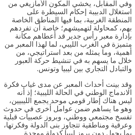
وفي المقابل، يخشي المكون الأمازيغي من
استغلال الدبيبة إحكام السيطرة على
المنطقة الغربية، بما فيها المناطق الخاصة
بهم، كمحاولة لتهميشهم؛ خاصة أن تفردهم
بإدارة معبر رأس جدير قد أعطاهم مكانة
متميزة في الغرب الليبي، لما لهذا المعبر من
أهمية، وما يمثله من بعد استراتيجي، من
خلال ما يسهم به في تنشيط حركة العبور
والتبادل التجاري بين ليبيا وتونس
.
وقد بينت أحداث المعبر عن مدى غياب فكرة
الاندماج الوطني في الحالة الليبية؛ إذ أنه
ليس هناك إطار قومي موحد يجمع الليبيين،
وهو ما يساهم ضمن عوامل أخرى في حدوث
تفسخ مجتمعي ووطني، وبروز عصبيات قبلية
وعرقية ومناطقية تتجاوز بنى الدولة وفكرتها،
بما يحول دون بروز ليبيا كدولة موحدة