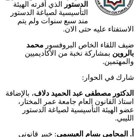
الدستور
الذي أقرته الهيئة
التأسيسية لصياغة الدستور
مند سبع سنوات ولم يتم
الاستفتاء عليه حتى الان
.
ضيف اللقاء الخاص البروفسور
محمد
بالروين
بمشاركة نخبة من الأكاديميين
والمهتمين
.
شارك في الحوار
:
الدكتور مصطفى عبد الحميد دلاف
، بالإضافة
استاذ القانون العام جامعة عمر المختار،
عضو الهيئة التأسيسية لصياغة الدستور
الليبي
.
أ
.
المحامي بسام العيسمي
:
خبير قانوني