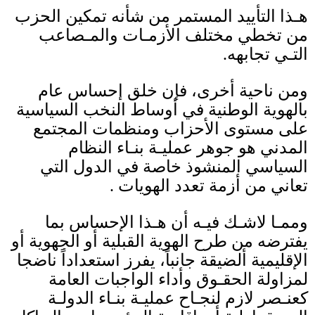
هـذا التأييد المستمر من شأنه تمكين الحزب
من تخطي مختلف الأزمـات والمـصاعب
التـي تجابهه
.
ومن ناحية أخرى، فإن خلق إحساس عام
بالهوية الوطنية في أوساط النخب السياسية
على مستوى الأحزاب ومنظمات المجتمع
المدني هو جوهر عمليـة بنـاء النظام
السياسي المنشوذ خاصة في الدول التي
تعاني من أزمة تعدد الهويات
.
وممـا لاشـك فيـه أن هـذا الإحساس بما
يفترضه من طرح الهوية القبلية أو الجهوية أو
الإقليمية ألضيقة جانباً، يفرز استعداداً ناضجا
لمزاولة الحقـوق وأداء الواجبات العامة
كعنـصر لازم لنجـاح عمليـة بنـاء الدولـة