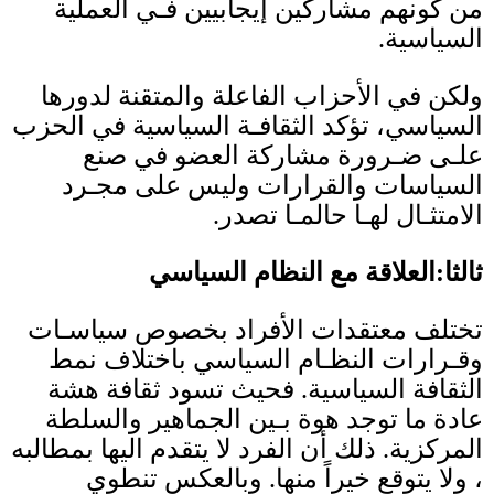
من كونهم مشاركين إيجابيين فـي العملية
السياسية
.
ولكن في الأحزاب الفاعلة والمتقنة لدورها
السياسي، تؤكد الثقافـة السياسية في الحزب
علـى ضـرورة مشاركة العضو في صنع
السياسات والقرارات وليس على مجـرد
الامتثـال لهـا حالمـا تصدر
.
ثالثا
:
العلاقة مع النظام السياسي
تختلف معتقدات الأفراد بخصوص سياسـات
وقـرارات النظـام السياسي باختلاف نمط
الثقافة السياسية
.
فحيث تسود ثقافة هشة
عادة ما توجد هوة بـين الجماهير والسلطة
المركزية
.
ذلك أن الفرد لا يتقدم اليها بمطالبه
، ولا يتوقع خيراً منها
.
وبالعكس تنطوي