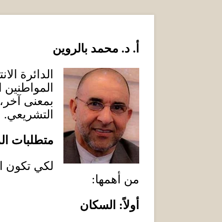
أ
.
د
.
محمد بالروين
الدائرة الا
المواطنين ا
بمعنى آخر، 
التشريعي
.
متطلبات الد
لكي تكون ال
من أهمها
:
أولاً
:
السكان