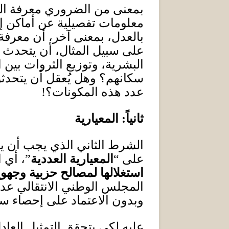
بمعنى من الضروري معرفة الع
معلومات تفصيلية عن أماكن إق
بالعدل، بمعنى آخر، أن معرفة
على سبيل المثال، أن يتحدث ال
البشرية، وتوزيع الثروات بين 
سكانهم؟ وهل يُعقل أن يتحدثو
عدد هذه المكونات؟
!
ثانياً
:
المعيارية
الشرط الثاني الذي يجب أن يت
على “
المعيارية العددية
”، أي 
استغلالها لمصالح حزبية وجه
المجلس الوطني الانتقالي عدد
وبدون الاعتماد على إحصاء س
عليه لكي يتحقق التمثيل العاد