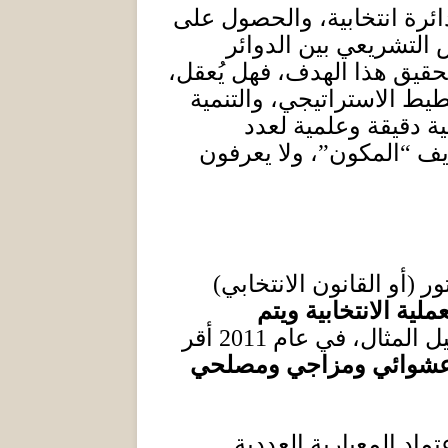
ئرة انتخابية، والحصول على
التشريعي بين الدوائر
حقيق هذا الهدف، فهل يُعقل،
طيط الاستراتيجي، والتنمية
ة دقيقة وعلمية لعدد
يف “المكون”، ولا يعرفون
تور
(
أو القانون الانتخابي
)
لية الانتخابية ويتم
يل المثال، في عام
2011
أقر
شوائي ومزاجي ومصلحي
اد المعيارية العددية