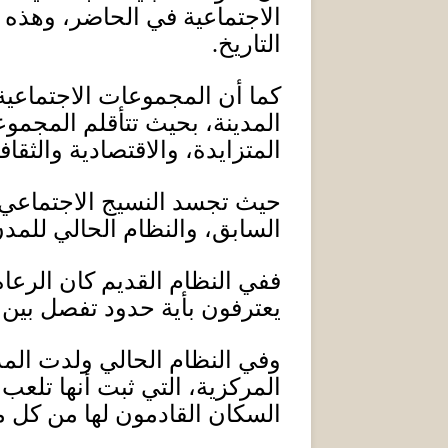
الاجتماعية في الحاضر، وهذه 
التاريخ
.
كما أن المجموعات الاجتماعية،
المدينة، بحيث تتأقلم
المجمو
المتزايدة، والاقتصادية والثقا
حيث
تجسد
ا
لنس
ي
ج
الا
جتماعي 
السابق، والنظام الحالي للمد
ففي النظام القديم كان الرعاة 
يعترفون بأية حدود تفصل بين 
وفي النظام الحالي ولدت المد
المركزية، التي ثبت أنها تلعب 
السكان القادمون
لها
من كل مك