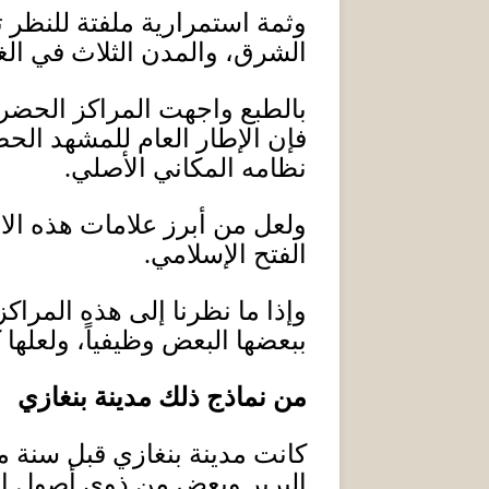
وثمة استمرارية ملفتة للنظر
الشرق، والمدن الثلاث في الغر
بالطبع واجهت المراكز الحضري
فإن الإطار العام للمشهد الحض
نظامه المكاني الأصلي
.
ولعل من أبرز علامات هذه الاست
الفتح الإسلامي
.
وإذا ما نظر
نا
إلى هذه المراكز 
ببعضها البعض وظيفياً،
و
لعلها
من نماذج ذلك مدينة بنغازي
كانت مدينة بنغازي قبل سنة م
البربر وبعض من ذوي أصول إغر