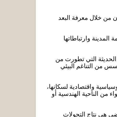
ن
من خلال معرفة البعد
ة المد
ين
ة وارتباطاتها
 الحديثة التي تطورت من
سس من التناغم البيئي
سياسي
ة
واقتصادي
ة
لسكانها،
 من الناحية الهندسية أو
ضي هي نتاج التحولات