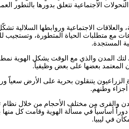
التحول
ات
الاجتماعي
ة
ت
تعلق بدوره
ا
بالتطور العمر
 والعلاقات الاجتماعية
وروابطها السلالية تشك
ل
عات
مع متطلبات الحياة المتطورة، وتستجيب ل
فية المستجدة
.
لتك المدن
و
الذي مع الوقت يشكل الهوي
ة
نمط 
ن المعتمد بعضها على بعض وظيفياً
.
الزراعيون يتنقلون بحرية على الأرض سعياّ وراء 
أجزاء وطنهم
.
ن والقرى من مختلف الأحجام من خلال نظام ترا
دوراً أساسياً في مسألة الهوية وقامت كل منها بد
ان في ليبيا
.