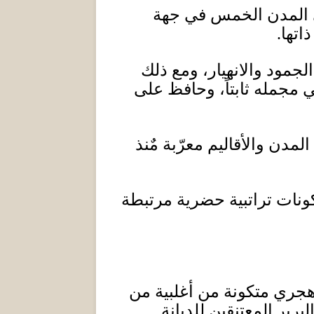
في المدن الخمس في جهة
اتها
.
جمود والانهيار، ومع ذلك
 مجمله ثابتاً، وحافظ على
مدن والأقاليم معرّبة مٌنذ
مكونات تراتبية حضرية مرتبطة
جري متكونة من أغلبية من
بر المعتنقين للديانة