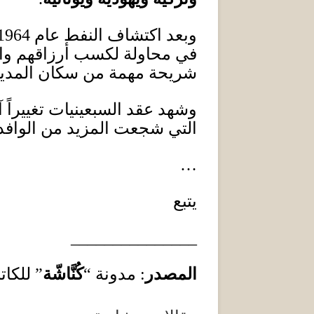
وبعد اكتشاف النفط عام
1964
في محاولة لكسب أرزاقهم وان
شريحة مهمة من سكان المدي
وشهد عقد السبعينيات تغييراً 
التي شجعت المزيد من الوافدي
…
يتبع
_______________
المصدر
:
مدونة
“
كُنَّاشّة
”
للكات