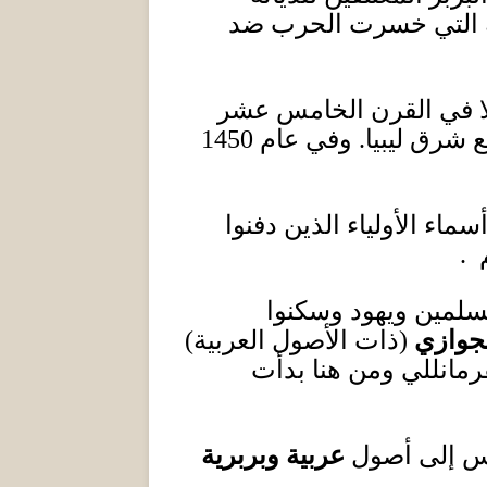
 التي خسرت الحرب ضد
الا في القرن الخامس عشر
شرق ليبيا
.
وفي عام
1450
اء الأولياء الذين دفنوا
م
.
سلمين ويهود وسكنوا
جوازي
(
ذات الأصول العربي
ة
)
رمانللي ومن هنا بدأت
ساس إلى أصول
عربية وبربرية