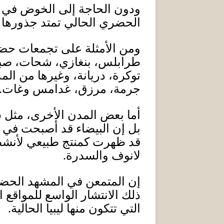
ودون الحاجة إلى الخوض في تفا
الحضري الحالي تمتد جذورها عمي
ومن الأمثلة على تجمعات حضري
طرابلس، بنغازي، شحات، صبرا
توكرة، دريانة، وغيرها من ال
جرمة، مرزق، غدامس وغات
.
أما ب
عض المدن الأخرى، مثل سب
بل إن البيضاء قد أصبحت في ف
قد ظهرت كمنتج طبيعي لأنشطة
لانوف والسدرة
.
إن المتمعن في المشهد الحضري
ذلك الانتشار الواسع للمواقع ا
التي تتكون منها ليبيا الحالية
.