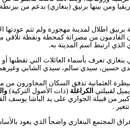
قيا ومن بينها برني
ق
(
بنغازي
)
بدعم من بيزنطة
ة برنيق اطلال لمدينة مهجورة ولم تتم عودتها 
القادمون
من مصراتة كمحطة ونقطة تلاقي مع 
ي
الذي ارتبط اسم المدينة به
.
نغازي تعرف بأسماء العائلات التي تقطنها أو أسم
يدي حسين، سيدي سالم، سيدي الشابي وغيره
طرة العثمانية تدفق السكان المجاورون من م
يميل لقبيلتي
الكراغلة
(
ذات الأصول التركية
)
وال
كبير من قبيلة الجوازي على يد الباشا يوسف الق
تتغير
.
اق المجتمع البنغازي واضحاً الذي يعود بالأ