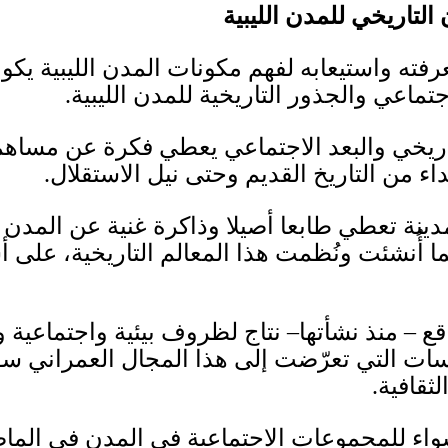
التاريخي ل
ل
مدن الليبية
رف
ته
واستيعاب
ه ل
فهم مكونات المدن الليبية
يكو
اجتماعي والجذور التاريخية
ل
لمدن الليبية
.
اريخي والبعد الاجتماعي يعطي فكرة عن مساهم
تداء من التاريخ القديم وحتى نيل الاستقلال
.
ينة تعطي طابعا أصيلا وذاكرة غنية عن المدن
 أُنشئت ون
ظمت هذا المعالم التاريخية، على أ
قع
–
منذ نشأتها
–
نتاج لظروف بيئ
ي
ة واجتماعي
ة
و
ات التي تعر
ضت إلى هذا المجال العمراني سواء
لثقافية
.
 سواء للمجموعات الاجتماعية في المدن في الما