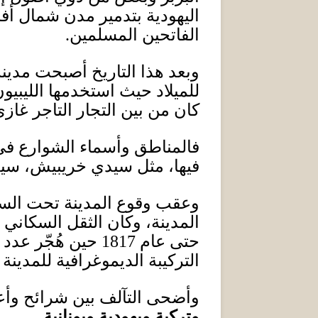
اليهودية بتدمير مدن شمال أفري
الفاتحين المسلمين
.
وبعد هذا التاريخ أصبحت مدين
للميلاد حيث استخدمها الليبي
و
ن
كان من بين التجار التاجر غاز
ف
المناطق وأسماء الشوارع في ب
فيها، مثل سيدي خريبيش، س
وعقب وقوع المدينة تحت السي
المدينة
،
وكان الثقل السكاني 
حتى عام
1817
حين
ه
ج
ر عدد 
التركيبة الديموغرافية للمدينة 
وأضحى التآلف بين شرائح وأعر
وتركية ويهودية ويونانية
.