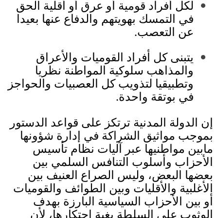
لكل أفراد قومية أو عرق أو أقلية الحق
في التمسك بهويتهم والدفاع عنها بعيدا
عن التعصب
.
يتبنى كل أفراد القوميات والأعراق
والمذاهب سلوكية المواطنة نظريا
وتطبيقيا لتذويب كل العصبيات والحواجز
في بوتقة واحدة
.
إن الدولة المدنية ترتكز على قواعد الدستور
بموجب مواثيق الشراكة في إدارة شؤونها
مابين مواطنيها عبر آليات نظام تأسيس
الأحزاب وأسلوب التنافس السلمي بين
بعضها البعض، وليس الصراع العنيف بين
الأغلبية والأقليات وبين الطوائف والقوميات
أو بين الأحزاب السياسية البارزة بهدف
الوثوب على السلطة بغية احتكارها، لأن