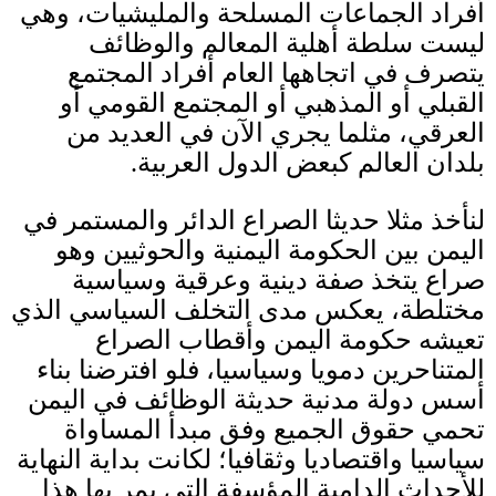
أفراد الجماعات المسلحة والمليشيات، وهي
ليست سلطة أهلية المعالم والوظائف
يتصرف في اتجاهها العام أفراد المجتمع
القبلي أو المذهبي أو المجتمع القومي أو
العرقي، مثلما يجري الآن في العديد من
بلدان العالم كبعض الدول العربية
.
لنأخذ مثلا حديثا الصراع الدائر والمستمر في
اليمن بين الحكومة اليمنية والحوثيين وهو
صراع يتخذ صفة دينية وعرقية وسياسية
مختلطة، يعكس مدى التخلف السياسي الذي
تعيشه حكومة اليمن وأقطاب الصراع
المتناحرين دمويا وسياسيا، فلو افترضنا بناء
أسس دولة مدنية حديثة الوظائف في اليمن
تحمي حقوق الجميع وفق مبدأ المساواة
سياسيا واقتصاديا وثقافيا؛ لكانت بداية النهاية
للأحداث الدامية المؤسفة التي يمر بها هذا