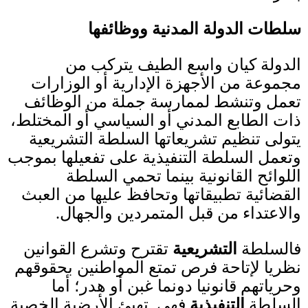
سلطات الدولة المدنية ووظائفها
الدولة كيان واسع الطيف يتركب من
مجموعة من الأجهزة الإدارية أو الوزارات
تعمل وتنشط لممارسة جملة من الوظائف
ذات الطابع المدني أو السياسي أو المختلط،
يتولى تنظيم تشريعاتها السلطة التشريعية
وتعمل السلطة التنفيذية على تفعيلها بموجب
اللوائح القانونية بينما تحمي السلطة
القضائية تطبيقاتها وتحافظ عليها من العبث
والاعتداء من قبل المتمردين والجهال
.
فالسلطة
التشريعية
تقترح وتشرع القوانين
نظريا لإتاحة فرص تمتع المواطنين بحقوقهم
وحرياتهم قانونيا دونما غبن أو هدر؛ أما
السلطة
التنفيذية
فهي تهيئ الأرضية الخصبة