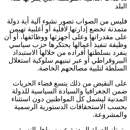
البلد
فليس من الصواب تصور نشوء آلية أية دولة
متمدنة تخضع إدارتها لأقلية أو أغلبية تهيمن
على مقدراتها وعلى أجهزتها ووظائفها، أو أن
وظيفة تنفيذ أعمالها يحتكرها حزب سياسي
ينفرد بسلطتها أفراده من خلالها الاستبداد
البيروقراطي أو عبر تبنيهم سلوكية استغلال
السلطة لتلبية مصالحهم الخاصة
.
على النقيض من ذلك يتسع فضاء الحريات
ضمن الجغرافيا والسيادة السياسية للدولة
المدنية ليشمل كل المواطنين دون استثناء
بحسب الاستحقاقات الدستورية الرسمية
والمشروعة
.
وتمتاز الدولة المدنية عن سواها بالنسبة