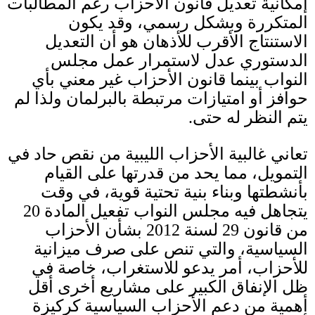
إمكانية تعديل قانون الأحزاب رغم المطالبات
المتكررة وبشكل رسمي، وقد يكون
الاستنتاج الأقرب للأذهان هو أن التعديل
الدستوري عدل لاستمرار عمل مجلس
النواب بينما قانون الأحزاب غير معني بأي
حوافز أو امتيازات مرتبطة بالبرلمان ولذا لم
يتم النظر له حتى
.
تعاني غالبية الأحزاب الليبية من نقص حاد في
التمويل، مما يحد من قدرتها على القيام
بأنشطتها وبناء بنية تحتية قوية، في وقت
يتجاهل فيه مجلس النواب تفعيل المادة
20
من قانون
29
لسنة
2012
بشأن الأحزاب
السياسية، والتي تنص على صرف ميزانية
للأحزاب، أمر يدعو للاستغراب، خاصة في
ظل الإنفاق الكبير على مشاريع أخرى أقل
أهمية من دعم الأحزاب السياسية كركيزة