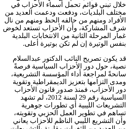
خلال تبني قوائم تحمل أسماء الأحزاب في
مختلف البلديات، ودفعت ودعمت العديد من
الأفراد ومنهم من حالفه الحظ ومنهم من نال
شرف المشاركة، وأن الأحزاب تستعد لخوض
غمار المرحلة الثانية من الانتخابات البلدية
بنفس الوتيرة إن لم تكن بوتيرة أعلى
.
قد يكون تصريح النائب الدكتور عبدالسلام
نصية، حول دور الأحزاب السياسية فرصةً
سانحةً لمراجعة أداء المؤسسة التشريعية،
ومدى التزامها بتعزيز الديمقراطية وتقوية
دور الأحزاب، فمنذ صدور قانون الأحزاب
السياسية رقم
29
لسنة
2012
، لم تشهد
التشريعات الليبية أي تطورات جوهرية
تساهم في تطوير العمل الحزبي وتقويته،
وأن التشريع الليبي الناظم للأحزاب يعاني
من العديد من الثغرات مقارنة بالتشريعات