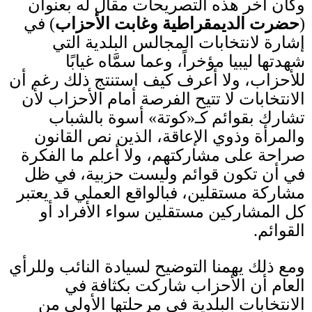
وكان آخر هذه التصريحات مقال له بعنوان
(
حضرت الديمقراطية وغابت الأحزاب
)
في
إشارة لانتخابات المجالس البلدية التي
شهدتها ليبيا مؤخراً، وعما سمَّاه غيابًا
للأحزاب، ولا أعرف كيف استنتج ذلك رغم أن
الانتخابات لا تتيح الفرصة أمام الأحزاب لأن
تشارك بقوائم كـ
«
كوتة
»
أسوة بالشباب
والمرأة وذوي الإعاقة، الذين نص القانون
صراحة على مشاركتهم، ولا أعلم ما الفكرة
في أن تكون قوائم وليست حزبية، في ظل
مشاركة مستقلين، فبالواقع العملي قد يعتبر
كل المشاركين مستقلين سواء الأفراد أو
القوائم.
ومع ذلك يهمنا التوضيح لسيادة النائب وللرأي
العام أن الأحزاب شاركت بكثافة في
الانتخابات البلدية في مرحلتها الأولى من