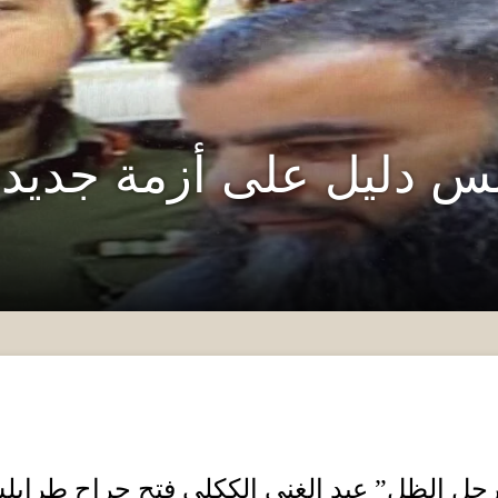
لس دليل على أزمة جديد
جل الظل
”
عبد الغني الككلي فتح جراح طراب