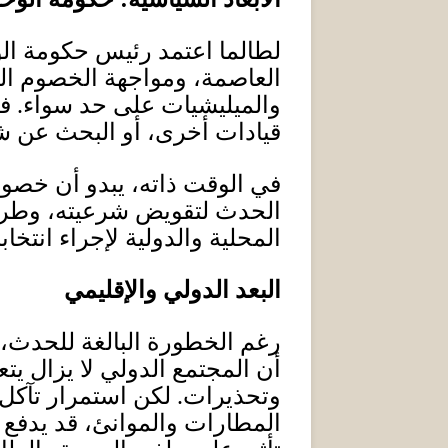
لطالما اعتمد رئيس حكومة الوح
العاصمة، ومواجهة الخصوم ال
والميليشيات على حد سواء
.
في
قيادات أخرى، أو البحث عن ش
في الوقت ذاته، يبدو أن خصو
الحدث لتقويض شرعيته، وطرح
المحلية والدولية لإجراء انتخ
البعد الدولي والإقليمي
رغم الخطورة البالغة للحدث، ف
أن المجتمع الدولي لا يزال يتعا
وتحذيرات
.
لكن استمرار تآكل
المطارات والموانئ، قد يدفع 