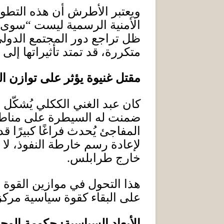
ويعتبر الأطرش أن هذه التطور
الأمنية الرسمية ليست
“
سوى و
ظل تراجع دور المجتمع الدولي
متكررة، قد تمتد تأثيراتها إل
مقتل غنيوة يؤثر على توازن ا
كان عبد الغني الككلي يُشكّل ت
ضمنت له السيطرة على مناطق
المفاجئ يُحدث فراغًا كبيرًا
لإعادة رسم خارطة النفوذ، لا 
خارج طرابلس
.
هذا التحول في موازين القوة لا
على البقاء كقوة سياسية مركزي
الأبعاد السياسية
:
حكومة الوح