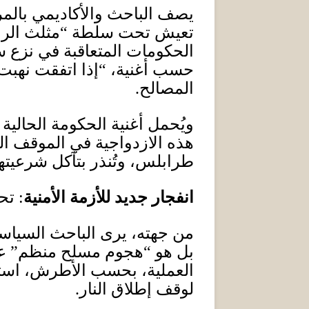
يصف الباحث والأكاديمي بالمرك
تعيش تحت سلطة
“
مثلث الر
الحكومات المتعاقبة في نزع
حسب أغنية،
“
إذا اتفقت نهبت
المصالح
.
ويُحمل أغنية الحكومة الحالي
هذه الازدواجية في الموقف ا
طرابلس، وتُنذر بتآكل شرعيته
انفجار جديد للأزمة الأمنية
:
تح
من جهته، يرى الباحث السياسي 
بل هو
“
هجوم مسلح منظم
”
ع
العملية، بحسب الأطرش، استم
لوقف إطلاق النار
.