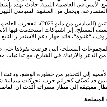
 الأمني في العاصمة الليبية
.
حادث يهدد بإشعا
المتصارعة، ويجعل من المشهد السياسي الليبي أ
ثنين
(
السادس من مايو
2025)
، انفجرت العاصمة
عنف المسلح، إثر اشتباكات استخدمت فيها الأس
روف بـ
“
غنيوة
“
، قائد جهاز دعم الاستقرار التاب
دة المجموعات المسلحة التي فرضت نفوذها على
من الذعر والارتباك في الشارع، مع تداعيات محتم
لأممية إلى التحذير من خطورة الوضع، ودعت إل
يين قد يُصنّف كجرائم حرب
.
تحركات ميدانية ش
ار معيتيقة إلى مطار مصراتة أكدت أن العاصم
ت المسلحة