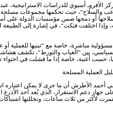
ز الأفروـ أسيوي للدراسات الاستراتيجية، عبد ا
عب والسلاح
“
، حيث تحكمها مجموعات مسلحة تت
 سلاحها أو دمجها ضمن مؤسسات الدولة على أ
، وإذا اختلفت فتكت
“
، في إشارة إلى الطبيعة ال
ة مسؤولية مباشرة، خاصة مع
“
تبنيها للعملية أو 
لسياسي، بين
“
الغياب والتورط
“
، تكشف هشاشة ا
ا، حسب أغنية، خاصة إذا ما فشلت في احتواء تد
ليل العملية المسلحة
أحمد الأطرش أن ما جرى لا يمكن اعتباره اشتبا
لى جهاز دعم الاستقرار، الذي يُعد أحد الأذرع ا
رت لأكثر من ثلاث ساعات، وتخللتها اشتباكات