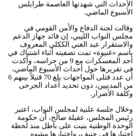
الأحداث التي شهدتها العاصمة طرابلس
الأسبوع الماضي
.
وقالت لجنة الدفاع والأمن القومي في
مجلس النواب الليبي، إن قائد جهاز الدعم
والاستقرار عبد الغني الككلي المعروف
باسم
«
غنيوة
»
تمت تصفيته أثناء اشتباك في
أحد المعسكرات مع
9
من حراسه، وأكدت
في تقريرها حول أحداث الأسبوع الماضي،
أن عدد قتلى المواجهات بلغ
70
قتيلاً بينهم
6
من المدنيين، دون تحديد أعداد الجرحى
وكلفة الأضرار
.
وخلال جلسة علنية لمجلس النواب، اعتبر
رئيس المجلس، عقيلة صالح، أن حكومة
الوحدة الوطنية بنيت على باطل منذ لحظة
اختيارها في جنيف، واختيارها مشوه