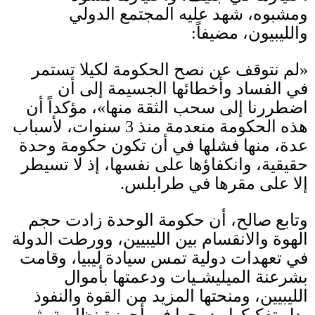
ومشبوه، شهد عليه المجتمع الدولي
والليبيون، مضيفاً
:
«
لم نتوقف عن نصح الحكومة لكيلا تستمر
في الفساد وأخطائها الجسيمة إلى أن
اضطررنا إلى سحب الثقة منها
»
، مؤكداً أن
هذه الحكومة منعدمة منذ
3
سنوات، لأسباب
عدة، منها فشلها في أن تكون حكومة وحدة
حقيقية، وانكفاؤها على نفسها، إذ لا تسيطر
إلا على مقرها في طرابلس
.
وتابع صالح، أن حكومة الوحدة زادت حجم
الهوة والانقسام بين الليبيين، وورطت الدولة
في تعهدات دولية تمس سيادة ليبيا، وقامت
بشرعنة الميليشـيات ودعمتها بأموال
الليبيين، ومنحتها المزيد من القوة والنفوذ