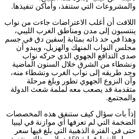
والمشروعات التي ستنفذ، وأماكن تنفيذها
.
اللافت أن أغلب الاعتراضات جاءت من نواب
ينتسبون إلى مدن ومناطق الغرب الليبي،
وهذا في حد ذاته بمثابة إسفين دق في جسم
مجلس النواب المنهك والهزيل، ويبدو أن
صدى التدافع الجهوي الذي حركه نواب
ونشطاء من الشرق خلال السنون الماضية
وجد طريقه إلى نواب الغرب ونشطاء منه،
وأن النزوع الجهوي تطور وبلغ مرحلة
متقدمة قد يصعب معه لملمة شعث الدولة
والمجتمع
.
إذاً بات سؤال كيف ستنفق هذه المخصصات
الضخمة التي لم تعرفها أي موازنة في ليبيا
حتى في الفترة الذهبية التي بلغ فيها سعر
برميل النفط قرابة
150
دولار، وذلك منتصف