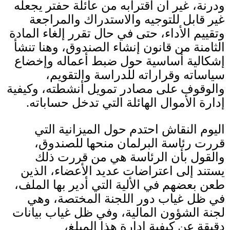
ودرنة، غير أن اقترابه من عائلة حفتر يجعله
غير قابل للتوجيه والاستدراك والمراجعة
وتقييم الأداء، حتى في حال تقرر إلغاء المادة
الثامنة من قانون إنشاء الصندوق، وهنا تنشأ
إشكالية أساسية حول ضبط أعماله وإخضاع
سياساته وقراراته للدراسة والتقويم،
والوقوف على مصادر تمويل أنشطته، وكيفية
إدارة الأموال الهائلة التي تدخل حساباته
.
اليوم النقاش احتدم حول الميزانية التي
قررت رئاسة البرلمان منحها للصندوق،
والقول بأن الرئاسة هي من قررت ذلك
يستند إلى اعتراضات عديد الأعضاء، الذين
طعن بعضهم في الألية التي أدير بها الملف،
في ظل غياب دور اللجنة المختصة، وهي
لجنة الشؤون المالية، وفي ظل غياب بيانات
دقيقة عن كيفية إدارة هذا المبلغ،