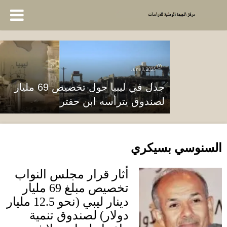
June 8, 2025
جدل في ليبيا حول تخصيص 69 مليار
لصندوق يترأسه ابن حفتر
السنوسي بسيكري
أثار قرار مجلس النواب
تخصيص مبلغ
69
مليار
دينار ليبي
(
نحو
12.5
مليار
دولار
)
لصندوق تنمية