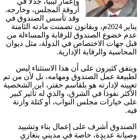
وإعمار
ليبيا
، جدلا في
أروقة المجلس، وخارجه
.
وقد تأسس الصندوق في
يناير
2024
م، وبقانون تضمنت مادته الثامنة
عدم خضوع الصندوق للرقابة والمساءلة من
قبل جهات الاختصاص في الدولة، مثل ديوان
المحاسبة والرقابة الإدارية
.
ويتفق كثيرون على أن هذا الاستثناء ليس
لطبيعة عمل الصندوق ومهامه، بل لأن من تم
تعيينه لإدارته هو بلقاسم حفتر، ابن الشخصية
الأكثر نفوذا في الشرق، والذي له تأثير كبير
على خيارات مجلس النواب، أو كتلة وازنة
فيه
.
الصندوق أشرف على إعمال بناء وتشييد
وصيانة عديدة، خاصة في مديني بنغازي