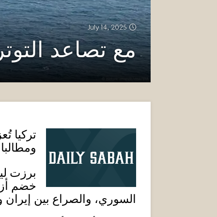
July 14, 2025
مع تصاعد التوترا
تركيا تُ
ومطالبات
برزت ليب
خضم أزما
السوري، والصراع بين إيران و