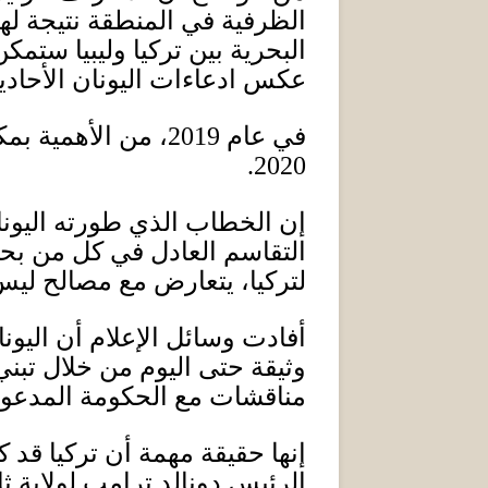
الظرفية في المنطقة نتيجة لهذ
البحرية بين تركيا وليبيا ستم
عكس ادعاءات اليونان الأحادي
في عام
2019
، من الأهمية بمك
2020.
إن الخطاب الذي طورته اليونان
التقاسم العادل في كل من بحر
لتركيا، يتعارض مع مصالح ليس
أفادت وسائل الإعلام أن اليو
وثيقة حتى اليوم من خلال تبني
مناقشات مع الحكومة المدعو
إنها حقيقة مهمة أن تركيا قد ك
الرئيس دونالد ترامب لولاية ثا