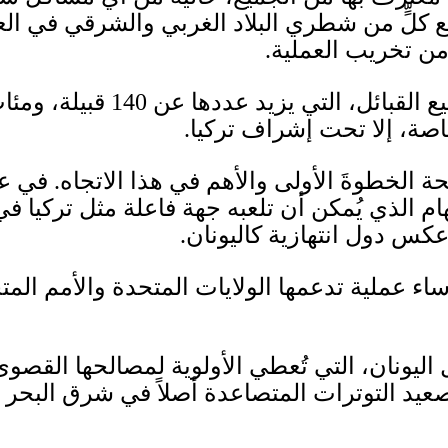
 مع كلٍّ من شطري البلاد الغربي والشرقي في ال
 من تخريب العملية
.
ميع القبائل، التي يزيد عددها عن
140
قبيلة، ومئ
صة، إلا تحت إشراف تركيا
.
 الخطوةَ الأولى والأهم في هذا الاتجاه
.
في عم
ام الذي يُمكن أن تلعبه جهة فاعلة مثل تركيا في
عكس دول انتهازية كاليونان
.
اء عملية تدعمها الولايات المتحدة والأمم المت
اليونان، التي تُعطي الأولوية لمصالحها القصو
تصعيد التوترات المتصاعدة أصلاً في شرق البحر