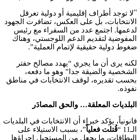
“
لا توجد أطراف إقليمية أو دولية تعرقل
الانتخابات، بل على العكس، تضافرت الجهود
لدعمها
.
اجتمع عدد من السفراء مع رئيس
المفوضية لتقديم الدعم اللوجستي، وهناك
ضغوط دولية حقيقية لإتمام العملية”
.
لكنه يرى أن ما يجري “يهدد مصالح حفتر
الشخصية والضيقة جدا” وهو ما دفعه،
بحسب تقديره، لوقف الانتخابات في مناطق
نفوذه
.
البلديات المعلقة… والحق المصادَر
قانونياً، يؤكد خبراء أن الانتخابات في البلديات
الـ
11 “
قُتلت فعلياً
”، بسبب الاستيلاء على
البطاقات، ما يجعل من المستحيل إجراؤها