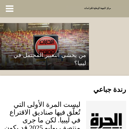
July 28, 2025
من يخشى التغيير المحتمل في
ليبيا؟
رندة جباعي
ليست المرة الأولى التي
تُعلّق فيها صناديق الاقتراع
في ليبيا
.
لكن ما جرى
منتصف يوليو
2025
قد يكون