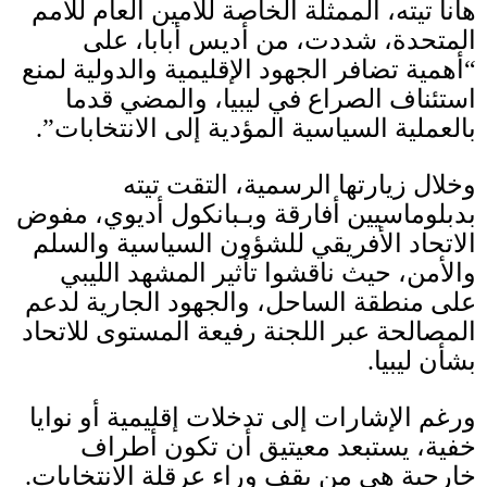
هانا تيته، الممثلة الخاصة للأمين العام للأمم
المتحدة، شددت، من أديس أبابا، على
“أهمية تضافر الجهود الإقليمية والدولية لمنع
استئناف الصراع في ليبيا، والمضي قدما
بالعملية السياسية المؤدية إلى الانتخابات”
.
وخلال زيارتها الرسمية، التقت تيته
بدبلوماسيين أفارقة وبـبانكول أديوي، مفوض
الاتحاد الأفريقي للشؤون السياسية والسلم
والأمن، حيث ناقشوا تأثير المشهد الليبي
على منطقة الساحل، والجهود الجارية لدعم
المصالحة عبر اللجنة رفيعة المستوى للاتحاد
بشأن ليبيا
.
ورغم الإشارات إلى تدخلات إقليمية أو نوايا
خفية، يستبعد معيتيق أن تكون أطراف
خارجية هي من يقف وراء عرقلة الانتخابات
.