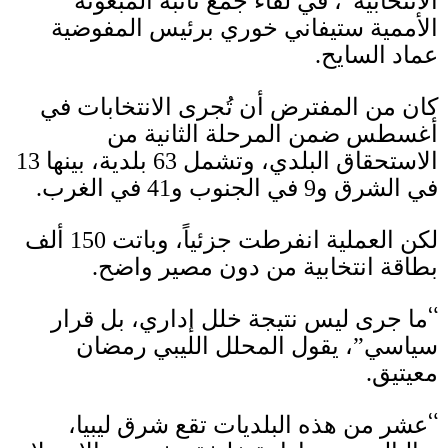
الانتخابية”، في لقاء جمع نائبة المبعوثة
الأممية ستيفاني خوري برئيس المفوضية
عماد السايح
.
كان من المفترض أن تُجرى الانتخابات في
أغسطس ضمن المرحلة الثانية من
الاستحقاق البلدي، وتشمل
63
بلدية، بينها
13
في الشرق و
9
في الجنوب و
41
في الغرب
.
لكن العملية انفرطت جزئياً، وباتت
150
ألف
بطاقة انتخابية من دون مصير واضح
.
“
ما جرى ليس نتيجة خلل إداري، بل قرار
سياسي”، يقول المحلل الليبي رمضان
معيتيق
.
“
عشر من هذه البلديات تقع شرق ليبيا،