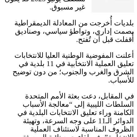
غير مسبوق
.
بلديات أُخرجت من المعادلة الديمقراطية
بصمت إداري، وتواطؤ سياسي، وصناديق
أُقفلت قبل أن تُفتح
.
أعلنت المفوضية الوطنية العليا للانتخابات
تعليق العملية الانتخابية في
11
بلدية في
الشرق والغرب والجنوب؛ من دون توضيح
للأسباب
.
في المقابل، دعت بعثة الأمم المتحدة
السلطات الليبية إلى “معالجة الأسباب
الكامنة وراء تعليق الانتخابات البلدية في
الدوائر الـ
11
على وجه السرعة، وتهيئة
الظروف المناسبة لاستئناف العملية