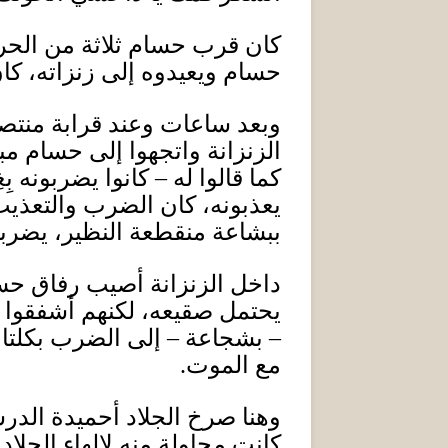
كان قرب حسام ثلاثة من الحر
حسام ويعيدوه إلى زنزاته، كا
وبعد ساعات وعند قرابة منت
الزنزانة واتجهوا إلى حسام مبا
كما قالوا له – كانوا يضربونه ب
يعذبونه، كان الضرب والتعذيب 
ببشاعة منقطعة النظير، يضرب
داخل الزنزانة أصيب رفاق حس
يحتمل صقيعه، لكنهم أشفقوا ع
– بشجاعة – إلى الضرب بكلتا 
مع الموت.
وهنا صرخ الجلاد أحميدة الد
كانت محاولة منه لإلهاء الج