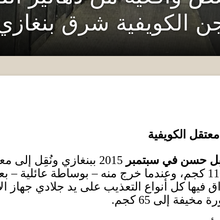
 الكويفية شرق بنغازي
عتقل الكويفية
ُقِل حسن في سبتمبر
2015
ببنغازي ونُقِل إلى م
11
كجم، وعندما خرج منه – بوساطة عائلية – بع
اق فيها كل أنواع التعذيب على يد جلادي جهاز ال
رة مخيفة إلى
65
كجم
.