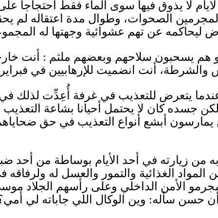
أيام لا يذوق فيها سوى الماء فقط احتجاجا عل
لمجرمين الصحوات، وطوال مدة اعتقاله لم يح
 قاض ليحاكمه عن تهم عشوائية وجهتها له المجم
 و هم يسحبون سلاحهم وبعضهم ملثم
:
أنت خارج
ش والشرطة، أنت انضميت للإرهابيين في فبراير
دما يتعرض للتعذيب في غرفة أُعِدِّت لذلك في 
كن جسده كان لا يحتمل أحيانا بشاعة التعذيب
 يمارسون أبشع أنواع التعذيب في حق ضحاياهم من 
ه من زيارته في أحد الأيام بوساطة من أحد 
ن المواد الغذائية والتمور والعسل له ولرفاقه ف
ا مجرمو الأمن الداخلي وعلى رأسهم الجلاد موس
أن حسن سأله
:
وين الوكال اللي جاباته لي أمي