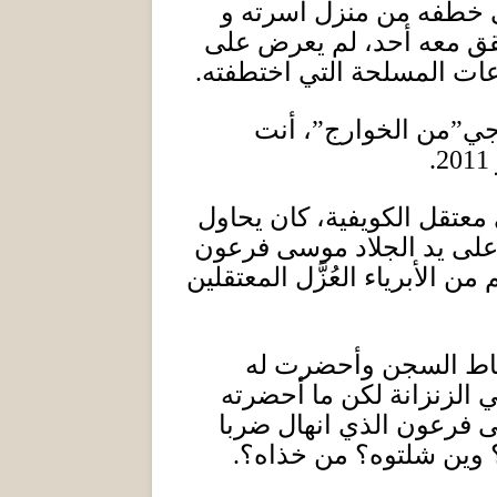
ى خطفه من منزل أسرته و
قق معه أحد، لم يعرض على
وعات المسلحة التي اختطفته
.
ي”من الخوارج”، أنت
2011.
معتقل الكويفية، كان يحاول
 على يد الجلاد موسى فرعون
الأبرياء العُزَّل المعتقلين
ضباط السجن وأحضرت له
ي الزنزانة لكن ما أحضرته
ى فرعون الذي انهال ضربا
؟ وين شلتوه؟ من خذاه؟
.