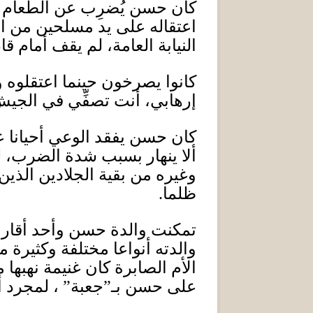
كان حسن يُضرِب عن الطعام ل
اعتقاله على يد مسلحين من ا
النيابة العامة، لم يقف أمام
كانوا يصرخون حينما اعتقلوه
إرهابي، أنت تصفِّي في الجي
كان حسن يفقد الوعي أحيانا عن
ألا ينهار بسبب شدة الضرب، ل
وغيره من بقية الجلادين الذين
ظلما
.
تمكنت والدة حسن وأحد أقارب
والدته أنواعا مختلفة وكثيرة م
الأم الصابرة كان غنيمة نهبه
على حسن بـ”جعبة” ، لمجرد 