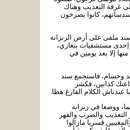
لى غرفة التعذيب وهناك
مسدساتهم، كانوا يصرخون
سند ملقى على أرض الزنزانة
ي إحدى مستشفيات بنغازي،
نها إلا بعد يومين في
سند وحسام، فاستجمع سند
عتك كذابين، فكشر
ندناش الكلام الفارغ هظا
.
ا، ووضعا في زنزانة
 التعذيب والضرب والقهر
مغيبين قسريا مازالوا