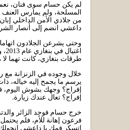
لم يكن حسام سوى فنان، نعم ف
المسلحة، ولم يمارس العنف في 
من جلادي الأمن الداخلي إبا
داعشي انضم إلى أنصار الشري
وحتى يشرعن الجلادون اتهامات
اغتيال في بنغازي عام
2013
، 
طرقات بنغازي، كانت تهما لا مك
خلال وجوده في الزنزانة مع 
يرسم ما يجمح إليه خياله، ذا
إفراج؟ وجهك بشوش اليوم، ف
إفراج؟ تعال عندك زيارة
.
خرج حسام فوجد الزائر والدته
فرعون إهانة للأم، فلم يحتمل 
اتسكر فمك يا داعشي انحولك 