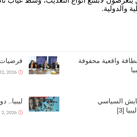
يتعرضون لأبشع أنواع التعذيب، وسط غياب تام 
ة والدولية
.
طافة واقعية محفوفة
فرضيات م
يا
12, 2026
تعايش السياسي
ليبيا.. د
ا [3]
e 2, 2026