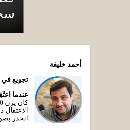
سجن
أحمد خليفة
تجويع في م
عندما اعت
كان يزن
0
الاعتقال ذ
انحدر بصو