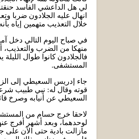
لي هل الداعشي الفاسد حنقتله
انهال عليه الجلادون ضربا وت
خلال التعذيب متهمين إياه بأن
في صباح اليوم التالي دخل آم
منهكا من الضرب والتعذيب، أ
فالجلادون كانوا طوال الليلة 
المستشفى
.
جاء إدريس السعيطي إلى الزنز
قوته وقال له
:
نبي طبيب شرعي 
السعيطي عن أنيابه وصرخ قائل
لاحقا خرج حسام من المستشفى
لوحدهما، وبعد أشهر أفرج عن
مازالت بادية حتى الآن على ج