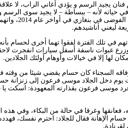
نان يجيد الرسم و يؤدي أغاني الراب، لا علاقة
حياته لأنه – ببساطة – لا يجيد سوى الرسم وال
ن الفوضى في بنغازي في أواخر عام
2014
، واتهم
عة ليغني أناشيدهم.
هم في تلك الفترة لفقوا تهما أخرى لحسام بأن
وزرع عبوات ناسفة أسفل سيارات انفجرت لاحق
ان لها إلا في خيالات وأوهام أولئك الجلادين
.
رفاقه السجناء كان حسام يقضي شيئا من وقته ف
ت يوم دخل الجلاد موسى فرعون إلى زنزانة حسا
رد موسى فرعون بقذارته المعهودة
:
اسكت يا 
، فعانقها وغرقا في حالة من البكاء، وفي هذه 
حسام الإهانة فقال للجلاد
:
احترم نفسك، فهدده
لقرنادة
.