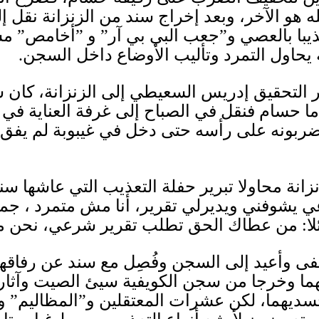
 هو الآخر، وبعد إخراج سند من الزنزانة نقل إ
عذيبا بالعصي و”جعب البي بي آر” و ”أخامص” 
ه يحاول التمرد وتأليب الأوضاع داخل السجن
.
ر التحقيق إدريس السعيطي إلى الزنزانة، كان 
ما حسام فنقل في الصباح إلى غرفة العناية ف
يضربونه على رأسه حتى دخل في غيبوبة لم يفق م
انة محاولا تبرير حفلة التعذيب التي عاشها 
يشوفني ويديرلي تقرير، أنا مش متمرد ، جما
ا
:
من عطاك الحق تطلب تقرير شرعي، نحن ما ع
 وأعيد إلى السجن وفُصِل مع سند عن رفاقهم
هما وخرجا من سجن الكويفية سيئ الصيت وآثار
سديهما، لكن عشرات المعتقلين و”المظاليم” وال