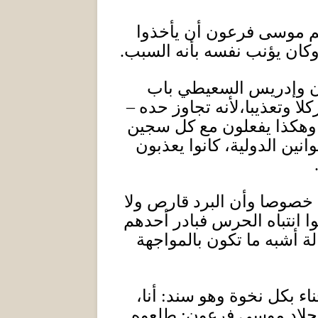
م موسى فرعون أن يأخذوا
وكان يؤنب نفسه بأنه السبب
.
ون وإدريس السعيطي باب
لا وتعذيبا،لأنه تجاوز حده –
لهم، وهكذا يفعلون مع كل سجين
نين الدولية، كانوا يعذبون
خصوصا وأن البرد قارص ولا
 انتباه الحرس فبادر أحدهم
ة أشبه ما تكون بالمواجهة
ناء بكل نخوة وهو سند
:
أنا،
لجلاد موسى فرعون
:
طلعوه