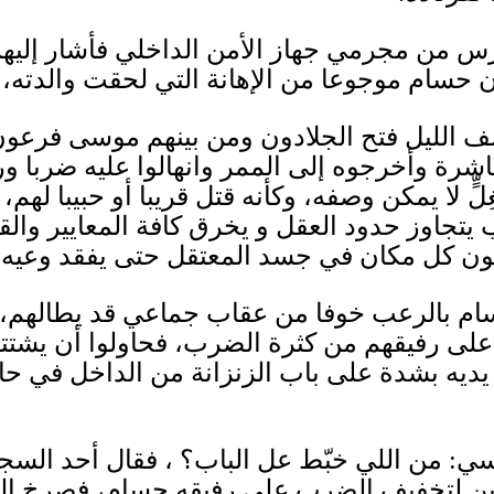
س من مجرمي جهاز الأمن الداخلي فأشار إليه
ن حسام موجوعا من الإهانة التي لحقت والدته،
صف الليل فتح الجلادون ومن بينهم موسى فرع
شرة وأخرجوه إلى الممر وانهالوا عليه ضربا ورك
ِغِلٍّ لا يمكن وصفه، وكأنه قتل قريبا أو حبيبا 
يتجاوز حدود العقل و يخرق كافة المعايير والقوا
ون كل مكان في جسد المعتقل حتى يفقد وعيه
.
ام بالرعب خوفا من عقاب جماعي قد يطالهم، 
لى رفيقهم من كثرة الضرب، فحاولوا أن يشتتوا
يديه بشدة على باب الزنزانة من الداخل في حال
رسي
:
من اللي خبّط عل الباب؟ ، فقال أحد السج
لادين لتخفيف الضرب على رفيقه حسام، فصرخ ا