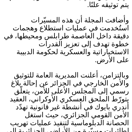
يتم توثيقه علنًا
.
وأضافت المجلة أن هذه المسيّرات
استُخدمت في عمليات استطلاع وهجمات
دقيقة داخل العاصمة طرابلس ومحيطها، في
خطوة تهدف إلى تعزيز القدرات
الاستخباراتية والعسكرية لحكومة الدبيبة
على الأرض
.
وبالتزامن، أعلنت المديرية العامة للتوثيق
والأمن الخارجي في الجزائر عن إحالة بلاغ
رسمي إلى المجلس الأعلى للأمن، يتعلّق
بتورّط الملحق العسكري الأوكراني، العقيد
أندري بايوك في أنشطة غير قانونية تهدّد
الأمن القومي الجزائري، حيث استغل
الحصانة الدبلوماسية لتنفيذ عمليات تهريب
لطائرات مسيّرة من الأراضي الجزائرية إلى