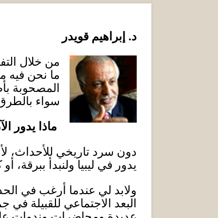
د
.
إبراهيم قويدر
من خلال التف
ما نحن فيه م
المصحوبة بأط
سواء بالطرق
ماذا يدور الآ
دون سرد تاريخي للأحداث، لأن ال
يدور في ليبيا ولنبدأ ببرقة، 
ولابد لي عندما أرغب في الح
البعد الاجتماعي للقبيلة في 
عديدة ومحاضرات وندوات عامة