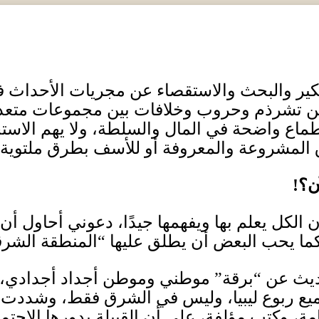
كير والبحث والاستقصاء عن مجريات الأحداث في
ن تشرذم وحروب وخلافات بين مجموعات متعددة
ماع واضحة في المال والسلطة، ولا يهم الاستحو
 المشروعة والمعروفة أو للأسف بطرق ملتوية
ن؟
!
كل يعلم بها ويفهمها جيدًا، دعوني أحاول أن أقدم
أو كما يحب البعض أن يطلق عليها “المنطقة الشرق
ديث عن “برقة” موطني وموطن أجداد أجدادي، أ
جميع ربوع ليبيا، وليس في الشرق فقط، وشددت 
، وكتب مؤلفة، على أن القبيلة بدورها الاجت