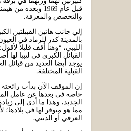
كبيرتين لهما وزنهما في برقة 
قبل عام
1969
وبعده من هيمنة 
والتخصص والمعرفة
.
إلي جانب هاتين القبيلتين الك
بالمدينة كذر للرماد في العيو
الليبي، “وهنا أقف قليلاً لأقول
:
القبائل الكبرى في ليبيا لها 
يوجد أيضا العديد من قبائل ال
القبلية المختلفة
.
إن الموقف الآن بدأت رائحته 
خاصة في بعدها عن عامل المعر
الجديد، وهذا ما أدى إلى زيادة
مما هو متوفر لها في بلادها؛
العرقي أو الديني
.