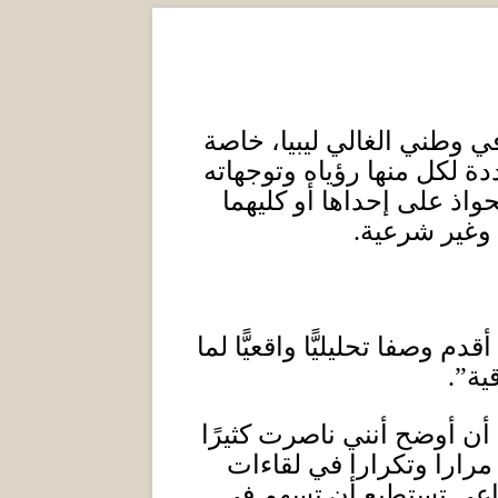
 وطني الغالي ليبيا، خاصة
 لكل منها رؤياه وتوجهاته
اذ على إحداها أو كليهما
 وغير شرعية
.
 وصفا تحليليًّا واقعيًّا لما
ية”
.
ن أوضح أنني ناصرت كثيرًا
مرارا وتكرارا في لقاءات
ماعي تستطيع أن تسهم في