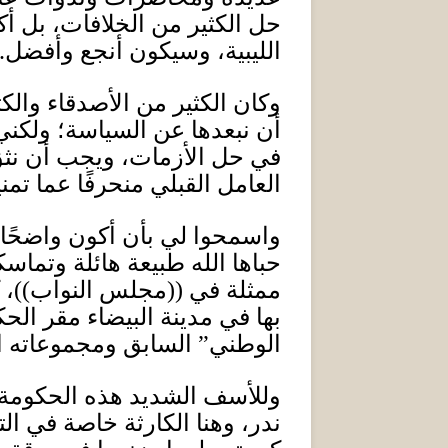
حل الكثير من الخلافات، بل أك
الليبية، وسيكون أنجع وأفضل.
وكان الكثير من الأصدقاء وال
أن نبعدها عن السياسة؛ ولكني 
في حل الأزمات، ويجب أن نثق ف
العامل القبلي منحرفًا عما تم
واسمحوا لي بأن أكون واضحًا، 
حباها الله طبيعة هائلة وتماسك
ممثلة في
((
مجلس النواب
))
، 
بها في مدينة البيضاء مقر الح
الوطني” السابق ومجموعاته ا
وللأسف الشديد هذه الحكومة و
ندر، وهنا الكارثة خاصة في ال