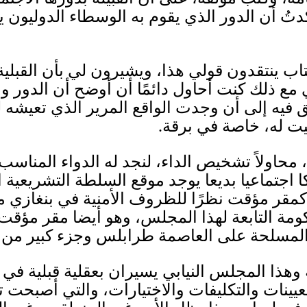
دتُ أن الدور الذي يقوم به الوسطاء الدوليون ي
كتاب ينتقدون قولي هذا، ويشيرون لي بأن القبل
مع ذلك كنت أحاول دائمًا أن أوضح أن الدور والت
يه إلى أن وجدت الواقع المرير الذي تعيشه ليب
نيت له، خاصة في برقة
.
محاولاً تشخيص الداء، لنجد له الدواء المناسب
ا اجتماعيا بديعا يوجد موقع السلطة التشريعية 
كمقر مؤقت نظرًا للظروف الأمنية في بنغازي م
كومة التابعة لهذا المجلس، وهو أيضا مقر مؤقت
لمسلحة على العاصمة طرابلس وجزء كبير من م
هذا المجلس النيابي يسيران بعقلية قبلية في م
تعيينات والتكليفات والاختيارات، والتي أصبحت 