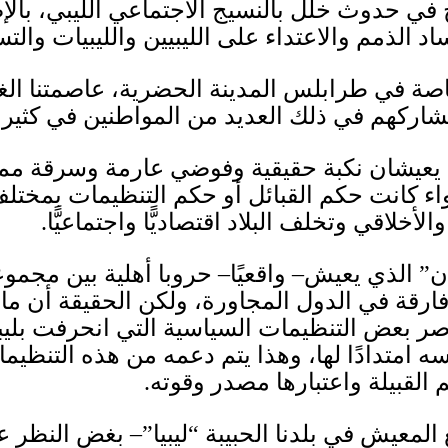
ي حدوث خلل بالنسيج الاجتماعي الليبي، بالإ
الذمم والاعتداء على الليبيين والليبيات وال
اصة في طرابلس المدينة الحضرية، عاصمتنا الغ
شاركهم في ذلك العديد من المواطنين في كثير
 يعيشان نكبة حقيقية وفوضي عارمة وسرقة ممنه
 كانت حكم القبائل أو حكم التنظيمات بمختلف
لأخلاقي وتخلف البلاد اقتصاديًّا واجتماعيًّا
.
ان” الذي يعيش
–
واقعيًا
–
حروبا أهلية بين مجموع
 الأفارقة في الدول المجاورة، ولكن الحقيقة أن 
ناصر بعض التنظيمات السياسية التي انحرفت بلي
 امتدادًا لها، وهذا يتم دعمه من هذه التنظيما
 القبيلة واعتبارها مصدر وقوته
.
المعيش في بلدنا الحبيبة “ليبيا”
–
بغض النظر ع