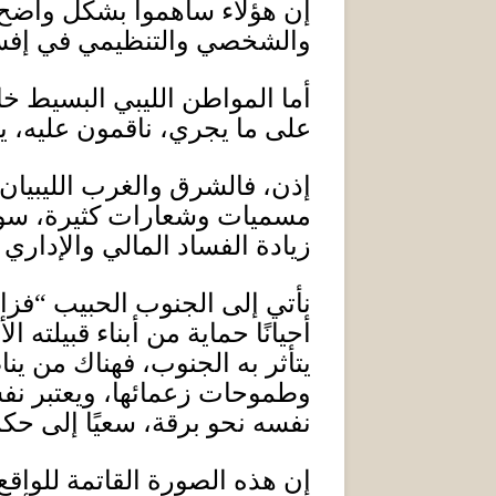
إن هؤلاء ساهموا بشكل واضح ف
والشخصي والتنظيمي في إفساد 
أما المواطن الليبي البسيط خ
على ما يجري، ناقمون عليه، ي
إذن، فالشرق والغرب الليبيان
مسميات وشعارات كثيرة، سواء
زيادة الفساد المالي والإداري وا
نأتي إلى الجنوب الحبيب “فز
أحيانًا حماية من أبناء قبيلته
يتأثر به الجنوب، فهناك من ي
وطموحات زعمائها، ويعتبر نفسه
نفسه نحو برقة، سعيًا إلى حكم
إن هذه الصورة القاتمة للواقع 