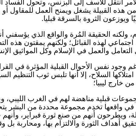
الامر انتقل للأسف إلى البزنس، وتحول الفساد ا
من هذه القبيلة يشغل ويمنح العمل للمقاول أو 
ا ويوزعون الثروة بالسرقة قبليا
.
، ولكنه الحقيقة المُرة والواقع الذي يؤسفني أ
 اجتماعي لهذه القبائل؛ ولكنهم يمقتون هذه ا
لتعامل والعمل في الإسلام وكل المواثيق الإنس
رغم وجود نفس الأحوال القبلية المؤثرة في الق
تلاكها السلاح، إلا أنها تلبس ثوب التنظيم ال
ن خارج ليبيا؛
جموعات قبلية مناهضة لهم في الغرب الليبي، وب
 في واقعها تخدم مجموعة محددة من البشر يت
لة، ويطرحون أنهم من صنع ثورة فبراير، وأنهم 
يق أهداف الثورة والالتزام بها، ومحاربة بل وق