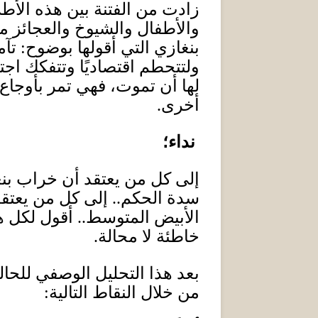
زادت من الفتنة بين هذه الأط
والأطفال والشيوخ والعجائز م
بنغازي التي أقولها بوضوح
:
تآم
ولتتحطم اقتصاديًا وتتفكك اجتما
لها أن تموت، فهي تمر بأوجا
أخرى
.
نداء؛
إلى كل من يعتقد أن خراب بن
سدة الحكم
..
إلى كل من يعتقد
الأبيض المتوسط
..
أقول لكل ه
خاطئة لا محالة
.
بعد هذا التحليل الوصفي للحالة
من خلال النقاط التالية
: