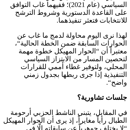
السياسي
(
عام
2021)
؛ ففيهما غاب التوافق
على القاعدة الدستورية وشروط الترشح
للانتخابات فتعثر تنفيذهما.
لهذا نرى اليوم محاولة لدمج ما غاب عن
الحوارات السابقة ضمن الخطة الحالية
“
،
معتبراً أن
“
الحوار المهيكل خطوة مهمة
لتحصين المسار من الابتزاز السياسي
المحلي، ولتوفير غطاء أممي للقرارات
التنفيذية إذا جرى ربطها بجدول زمني
واضح
“.
جلسات تشاورية؟
في المقابل، يتبنى الناشط الحزبي أرحومة
الطبال رأياً مغايراً، إذ يرى أن الحوار المهيكل
“
لا يختلف جوهرياً عن سابقاته إلّا في