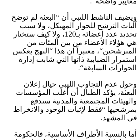
معايير واضحة
“.
ويضيف الناشط الليبي أن
“
البعثة لم توضح
آليات الترشح للحوار المهيكل، ولا سبب
تحديد
عدد أعضائه بـ
120
، ولا كيف ستختار
هي هؤلاء الأعضاء من بين المئات من
المترشحين
“
، معتبراً أن هذا
“
النهج يعكس
استمرار الضبابية ذاتها التي شابت إدارة
الحوارات السابقة
“.
وحول عدم التجاوب الليبي حيال إعلان
البعثة، يؤكد الطبال أن أغلب المؤسسات
والهيئات المجتمعية والمدنية ستدفع
بمرشحيها
“
فقط لإثبات الوجود والانخراط
في المشهد
.
أما بالنسبة الأطراف الأساسية، فالحكومة