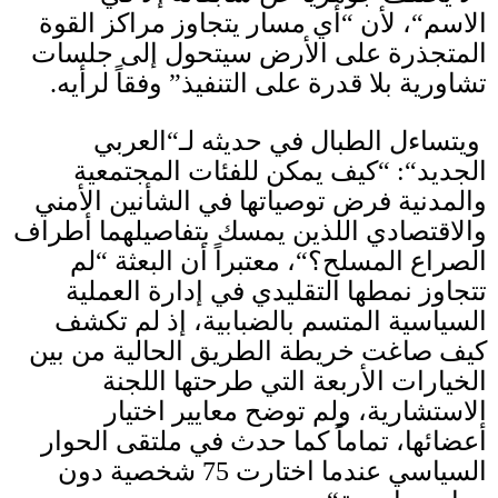
الاسم
“
، لأن
“
أي مسار يتجاوز مراكز القوة
المتجذرة على الأرض سيتحول إلى جلسات
تشاورية بلا قدرة على التنفيذ
”
وفقاً لرأيه
.
ويتساءل الطبال في حديثه لـ
“
العربي
الجديد
“: “
كيف يمكن للفئات المجتمعية
والمدنية فرض توصياتها في الشأنين الأمني
والاقتصادي اللذين يمسك بتفاصيلهما أطراف
الصراع المسلح؟
“
، معتبراً أن البعثة
“
لم
تتجاوز نمطها التقليدي في إدارة العملية
السياسية المتسم بالضبابية، إذ لم تكشف
كيف صاغت خريطة الطريق الحالية من بين
الخيارات الأربعة التي طرحتها اللجنة
الاستشارية، ولم توضح معايير اختيار
أعضائها، تماماً كما حدث في ملتقى الحوار
السياسي عندما اختارت
75
شخصية دون