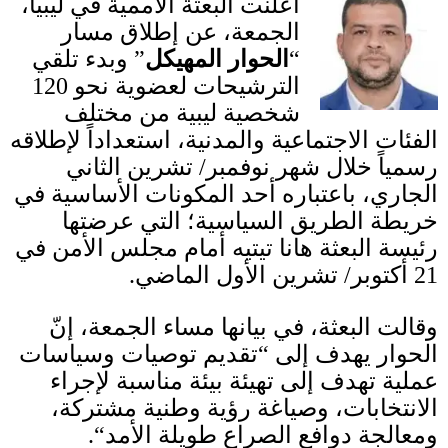
أعلنت البعثة الأممية في ليبيا،
الجمعة، عن إطلاق مسار
“
الحوار
المهيكل
”
وبدء تلقي
الترشيحات لعضوية نحو
120
شخصية ليبية من مختلف
الفئات الاجتماعية والمدنية، استعداداً لإطلاقه
رسمياً خلال شهر نوفمبر
/
تشرين الثاني
الجاري، باعتباره أحد المكونات الأساسية في
خريطة الطريق السياسية؛ التي عرضتها
رئيسة البعثة هانا تيتيه أمام مجلس الأمن في
21
أكتوبر
/
تشرين الأول الماضي
.
وقالت البعثة، في بيانها مساء الجمعة، إنّ
الحوار يهدف إلى
“
تقديم توصيات وسياسات
عملية تهدف إلى تهيئة بيئة مناسبة لإجراء
الانتخابات، وصياغة رؤية وطنية مشتركة،
ومعالجة دوافع الصراع طويلة الأمد
“.