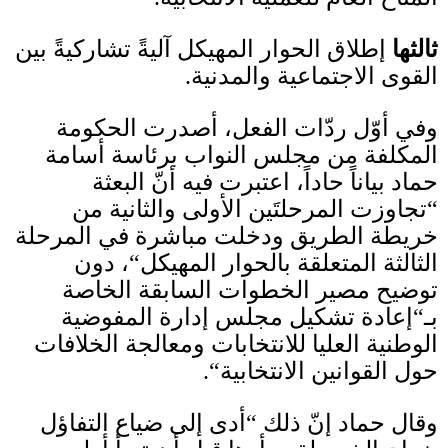
ثالثها
إطلاق الحوار المهيكل آليةً تشاركيةً بين
القوى الاجتماعية والمدنية
.
وفي أوّل ردّات الفعل، أصدرت الحكومة
المكلفة من مجلس النواب برئاسة أسامة
حماد بياناً حاداً، اعتبرت فيه أنّ البعثة
“
تجاوزت المرحلتَين الأولى والثانية من
خريطة الطريق ودخلت مباشرة في المرحلة
الثالثة المتعلقة بالحوار المهيكل
“
، دون
توضيح مصير الخطوات السابقة الخاصة
بـ
“
إعادة تشكيل مجلس إدارة المفوضية
الوطنية العليا للانتخابات ومعالجة الخلافات
حول القوانين الانتخابية
“.
وقال حماد إنّ ذلك
“
أدى إلى ضياع التفاؤل