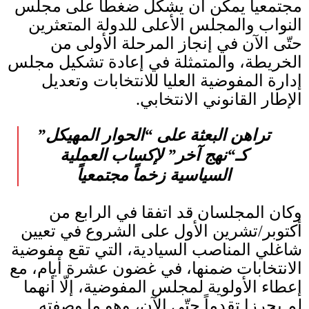
مجتمعياً يمكن أن يشكل ضغطاً على مجلس
النواب والمجلس الأعلى للدولة المتعثرين
حتّى الآن في إنجاز المرحلة الأولى من
الخريطة، والمتمثلة في إعادة تشكيل مجلس
إدارة المفوضية العليا للانتخابات وتعديل
الإطار القانوني الانتخابي
.
تراهن البعثة على
“
الحوار المهيكل
”
كـ
“
نهج آخر
”
لإكساب العملية
السياسية زخماً مجتمعياً
وكان المجلسان قد اتفقا في الرابع من
أكتوبر
/
تشرين الأول على الشروع في تعيين
شاغلي المناصب السيادية، التي تقع مفوضية
الانتخابات ضمنها، في غضون عشرة أيام، مع
إعطاء الأولوية لمجلس المفوضية، إلّا أنهما
لم يحرزا تقدماً حتّى الآن، وهو ما وصفته