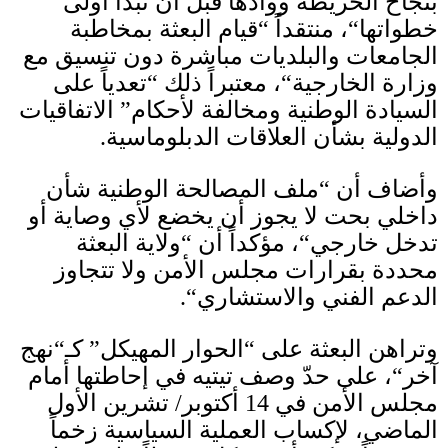
بنجاح الخريطة ووأدها قبل أن تبدأ أولى
خطواتها
“
، منتقداً
“
قيام البعثة بمخاطبة
الجامعات والبلديات مباشرة دون تنسيق مع
وزارة الخارجية
“
، معتبراً ذلك
“
تعدياً على
السيادة الوطنية ومخالفة لأحكام
”
الاتفاقيات
الدولية بشأن العلاقات الدبلوماسية
.
وأضاف أن
“
ملف المصالحة الوطنية شأن
داخلي بحت لا يجوز أن يخضع لأي وصاية أو
تدخل خارجي
“
، مؤكداً أن
“
ولاية البعثة
محددة بقرارات مجلس الأمن ولا تتجاوز
الدعم الفني والاستشاري
“.
وتراهن البعثة على
“
الحوار المهيكل
”
كـ
“
نهج
آخر
“
، على حدّ وصف تيتيه في إحاطتها أمام
مجلس الأمن في
14
أكتوبر
/
تشرين الأول
الماضي، لإكساب العملية السياسية زخماً