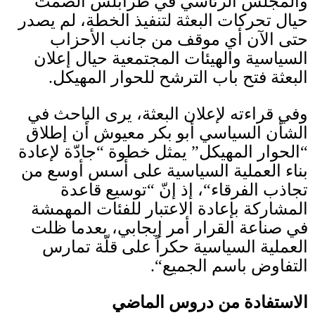
والمجلس الرئاسي في طرابلس الصمت
حيال تحركات البعثة لتنفيذ الخطة، لم يصدر
حتى الآن أي موقف من جانب الأحزاب
السياسية والهيئات المجتمعية حيال إعلان
البعثة فتح باب الترشح للحوار المهيكل
.
وفي قراءته لإعلان البعثة، يرى الباحث في
الشأن السياسي أبو بكر معيوش أن إطلاق
“
الحوار المهيكل
”
يمثل خطوة
“
جادّة لإعادة
بناء العملية السياسية على أسس أوسع من
تجاذب الفرقاء
“
، إذ إنّ
“
توسيع قاعدة
المشاركة بإعادة الاعتبار للفئات المهمشة
في صناعة القرار أمر إيجابي، بعدما ظلت
العملية السياسية حكراً على قلّة تمارس
التفاوض باسم الجميع
“.
الاستفادة من دروس الماضي