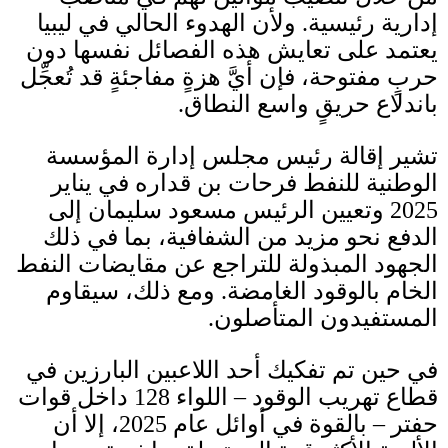
إدارية رئيسية
.
ولأن الهدوء الحالي في ليبيا
يعتمد على تعايش هذه الفصائل نفسها دون
حربٍ مفتوحة، فإن أيَّ هزةٍ مفاجئةٍ قد تُعجِّل
باندلاع حريقٍ واسع النطاق
.
تشير إقالة رئيس مجلس إدارة المؤسسة
الوطنية للنفط فرحات بن قداره في يناير
2025
وتعيين الرئيس مسعود سليمان إلى
الدفع نحو مزيد من الشفافية، بما في ذلك
الجهود المبذولة للتراجع عن مقايضات النفط
الخام بالوقود الغامضة
.
ومع ذلك، سيقاوم
المستفيدون المتأصلون
.
في حين تم تفكيك أحد اللاعبين البارزين في
قطاع تهريب الوقود
–
اللواء
128
داخل قوات
حفتر
–
بالقوة في أوائل عام
2025
، إلا أن