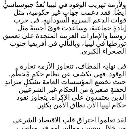
ولأزمة تهريب الوقود في ليبيا بُعدٌ جيوسياسيٌّ
أيضًا
.
فقد دعمت جهاتٍ غير حكومية، مثل
قوات الدعم السريع السودانية، في حرب
إبادةٍ جماعية، وساعدت قوىً أجنبيةً مثل
روسيا والإمارات العربية المتحدة على تعميق
تورطها في ليبيا، وبالتالي في أفريقيا جنوب
الصحراء الكبرى
.
في نهاية المطاف، تتجاوز الأزمة تجارة
الوقود
.
فهي تكشف عن نظام حكمٍ مُحطَّم،
حيث تخضع المؤسسات العامة بشكلٍ متزايدٍ
لحفنةٍ صغيرةٍ من الحكام غير الشرعيين
الذين يعتمدون على الإكراه
.
يتجاوز نفوذ
حكام ليبيا الآن نطاق الأمن بكثير
.
لقد تعلموا اختراق قلب الاقتصاد الشرعي
من خلال تنصيب موالين لهم في مناصب