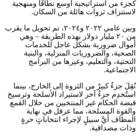
كجزء من استراتيجية أوسع نطاقًا ومنهجية
لاستنزاف ثروات هائلة من السكان
.
وبين عامي ٢٠٢٢ و٢٠٢٤، تم تحويل ما يقرب
من ٢٠ مليار دولار بهذه الطريقة
–
وهي
أموال ضرورية بشكل عاجل للخدمات
الصحية، والضروريات المنزلية، والبنية
التحتية، والتعليم، وغيرها من البرامج
الاجتماعية
.
نُقِلَ جزءٌ كبيرٌ من الثروة إلى الخارج، بينما
استُخدِم جزءٌ آخر لاستيراد الأسلحة وترسيخ
قبضة الحكام غير المنتخبين من خلال القمع
والقوة المسلحة، مما عرقل في نهاية
المطاف أيَّ سبيلٍ لإجراء انتخاباتٍ حرةٍ
وذات مصداقية
.