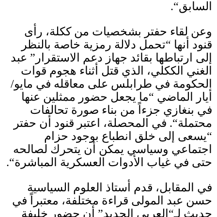
السابق
“.
وعن لقاء حفتر بشخصيات من ككلة، رأى
قنود أنها
“
تحمل دلالة رمزية خاصة بالنظر
إلى ارتباطها بقائد جهاز دعم الاستقرار
”
عبد
الغني الككلي، الذي قتل أثناء هجوم قوات
الحكومة في طرابلس على معاقله في مايو
/
أيار الماضي
“
ما يجعل حضور ممثلين عنها
في بنغازي جزءاً من بناء صورة تحالفات
محتملة
“.
في المحصلة، اعتبر قنود أن حفتر
“
يسعى إلى خلق انطباع بوجود حزام
اجتماعي وسياسي يمكن أن يتحرك لصالحه
حتى في غياب الأدوات العسكرية المباشرة
“.
في المقابل، قدم أستاذ العلوم السياسية
حسن عبد المولى قراءة مختلفة، معتبراً في
حديثٍ لـ
“
العربي الجديد
”
أن حضور خليفة