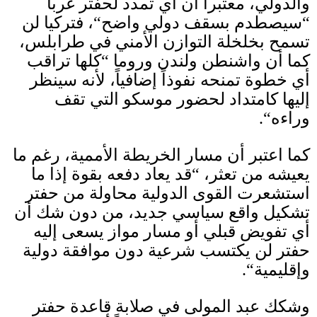
والدولي، معتبراً أن أي تمدد لحفتر غرباً
“
سيصطدم بسقف دولي واضح
“
، فتركيا لن
تسمح بخلخلة التوازن الأمني في طرابلس،
كما أن واشنطن ولندن وروما
“
كلها تراقب
أي خطوة تمنحه نفوذاً إضافياً، لأنه سينظر
إليها كامتداد لحضور موسكو التي تقف
وراءه
“.
كما اعتبر أن مسار الخريطة الأممية، رغم ما
يعيشه من تعثر،
“
قد يعاد دفعه بقوة إذا ما
استشعرت القوى الدولية محاولة من حفتر
تشكيل واقع سياسي جديد، من دون شك أن
أي تفويض قبلي أو مسار مواز يسعى إليه
حفتر لن يكتسب شرعية دون موافقة دولية
وإقليمية
“.
وشكك عبد المولى في صلابة قاعدة حفتر