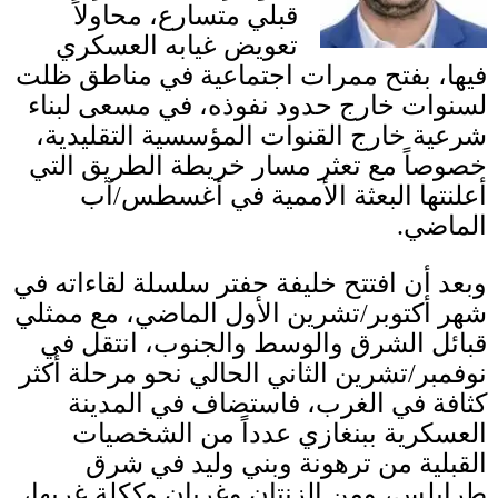
قبلي متسارع، محاولاً
تعويض غيابه العسكري
فيها، بفتح ممرات اجتماعية في مناطق ظلت
لسنوات خارج حدود نفوذه، في مسعى لبناء
شرعية خارج القنوات المؤسسية التقليدية،
خصوصاً مع تعثر مسار خريطة الطريق التي
أعلنتها البعثة الأممية في أغسطس
/
آب
الماضي
.
وبعد أن افتتح خليفة حفتر سلسلة لقاءاته في
شهر أكتوبر
/
تشرين الأول الماضي، مع ممثلي
قبائل الشرق والوسط والجنوب، انتقل في
نوفمبر
/
تشرين الثاني الحالي نحو مرحلة أكثر
كثافة في الغرب، فاستضاف في المدينة
العسكرية ببنغازي عدداً من الشخصيات
القبلية من ترهونة وبني وليد في شرق
طرابلس، ومن الزنتان وغريان وككلة غربها،