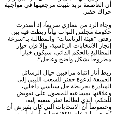
أن العاصمة تريد تثبيت مرجعيتها في مواجهة
حراك حفتر
.
وجاء الرد من بنغازي سريعاً، إذ أصدرت
حكومة مجلس النواب بياناً ربطت فيه بين
رفض
“
هيئة الرئاسات
”
والمطالبة بـ
“
سرعة
إنجاز الانتخابات الرئاسية، وإلا فإن خيار
المطالبة بالحكم الذاتي، سيكون خياراً
مطروحاً بشكل واضح وعاجل
“.
ربط أثار انتباه مراقبين حيال الرسائل
العميقة لدعوة حفتر للشعب الليبي إلى
المبادرة بخريطة حل سياسي داخلي،
وعلاقتها بمساعيه للحصول على تفويض
للحكم، الذي لطالما تعثر سعيه إليه،
وخصوصاً أن الانتخابات التي كان يفترض أن
تُجرى نهاية عام
2021
فشلت أساساً، بسبب