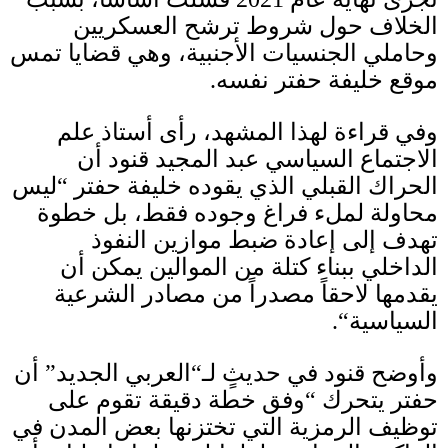
الخلاف حول شروط ترشح العسكريين
وحاملي الجنسيات الأجنبية، وهي قضايا تمس
موقع خليفة حفتر نفسه
.
وفي قراءة لهذا المشهد، رأى أستاذ علم
الاجتماع السياسي عبد المجيد قنود أن
الحراك القبلي الذي يقوده خليفة حفتر
“
ليس
محاولة لملء فراغ وجوده فقط، بل خطوة
تهدف إلى إعادة ضبط موازين النفوذ
الداخلي ببناء كتلة من الموالين يمكن أن
يقدمها لاحقاً مصدراً من مصادر الشرعية
السياسية
“.
وأوضح قنود في حديثٍ لـ
“
العربي الجديد
”
أن
حفتر يتحرك
“
وفق خطة دقيقة تقوم على
توظيف الرمزية التي تختزنها بعض المدن في