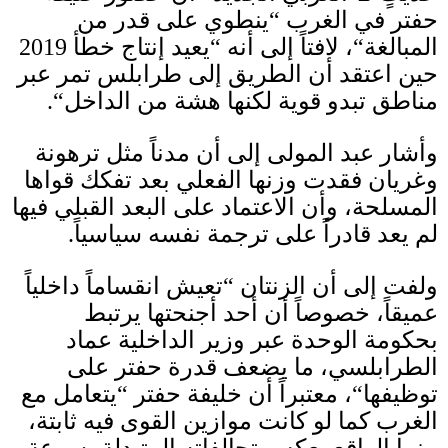
حفتر في الغرب
“
ينطوي على قدر من
المبالغة
“
، لافتاً إلى أنه
“
يعيد إنتاج خطأ
2019
حين اعتقد أن الطريق إلى طرابلس تمر عبر
مناطق تبدو قوية لكنها هشة من الداخل
“.
وأشار عبد المولى إلى أن مدناً مثل ترهونة
وغريان فقدت وزنها الفعلي بعد تفكك قواها
المسلحة، وأن الاعتماد على البعد القبلي فيها
لم يعد قادراً على ترجمة نفسه سياسياً
.
ولفت إلى أن الزنتان
“
تعيش انقساماً داخلياً
عميقاً، خصوصاً أن أحد أجنحتها يرتبط
بحكومة الوحدة عبر وزير الداخلية عماد
الطرابلسي، ما يضعف قدرة حفتر على
توظيفها
“
، معتبراً أن خليفة حفتر
“
يتعامل مع
الغرب كما لو كانت موازين القوى فيه ثابتة،
بينما الواقع يعكس تحالفاته المتبدلة بسرعة،