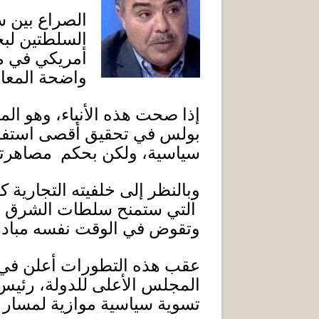
الصراع بين س
السلطتين لب
أمريكي في مد
واضحة المعالم
إذا صحت هذه الأنباء، وهو الم
بولس في تحقيق أقصى استفاد
سياسية، ولكن بحكم مصاهرته
وبالنظر إلى خلفيته التجارية
التي ستمنح سلطات الشرق وال
وتقوض في الوقت نفسه مبادرة 
عقب هذه التطورات
أعلن
في 
المجلس الأعلى للدولة، رئيس
تسوية سياسية موازية لمسار ال