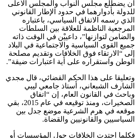
أن يضطلع مجلس النواب والمجلس الأعلى
للدولة بأدوارهما في حدود الإطار القانوني
الذي رسمه الاتفاق السياسي، باعتباره
المرجعية الناظمة للعلاقة بين السلطات
والضامن لتوازنها”، داعييْن في الوقت ذاته
جميع القوى السياسية والاجتماعية في البلاد
إلى “الارتقاء فوق الخلافات وتقديم مصلحة
الوطن واستقراره على أية اعتبارات ضيقة”
.
وتعليقا على هذا الحكم القضائي، قال مجدي
الشارف الشبعاني، أستاذ جامعي ليبي
وباحث في القانون العام، إن “اتفاق
الصخيرات، ومنذ توقيعه في عام
2015
، بقي
موقعه في هرم الشرعية موضع جدل بين
السياسيين والقانونيين والقضاة
.
فكلما احتدت الخلافات حول المؤسسات أو