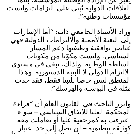
يعبر عن الإرادة الوطنية المؤسسة، بينما
العلاقات الدولية تُبنى على التزامات وليست
مؤسسات وطنية”
.
وزاد الأستاذ الجامعي ذاته
: “
أما الإشارات
إلى البعثة الأممية والالتزامات الدولية فهي
عناصر توافقية وظيفتها دعم المسار
السياسي، وليست مكوّنا من مكونات
السلطة الوطنية
.
ولذلك، تبقى في مستوى
الالتزام الدولي لا البنية الدستورية
.
وهذا
المنطق ليس خاصا بليبيا فقط، فقد حدث
مثله في البوسنة والهرسك”
.
وأبرز الباحث في القانون العام أن “قراءة
المحكمة العليا للاتفاق السياسي – سواء
اعترفت به كمرجعية عليا أو تعاملت معه
كوثيقة تنظيمية – لن تصل إلى حد اعتبار