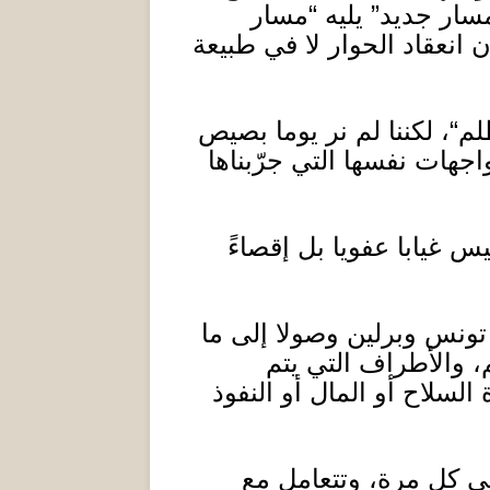
سار جديد
”
يليه
“
مسار
انعقاد الحوار لا في طبيعة
لم
“
، لكننا لم نر يوما بصيص
واجهات نفسها التي جرّبناها
يس غيابا عفويا بل إقصاءً
ونس وبرلين وصولا إلى ما
، والأطراف التي يتم
سلاح أو المال أو النفوذ
في كل مرة، وتتعامل مع