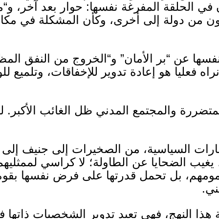
 في الحلقة المفرغة نفسها
:
حوار بعد آخر، و
“
م
ون من دولة إلى أخرى، وكأن المشكلة في مكان 
نفسها عن
“
بر الأمان
”
و
“
الخروج من النفق المظ
نراه فعليا هو إعادة تدوير للإخفاقات، وتلميع لل
تضررة والمجتمع المدني ظل الغائب الأكبر
.
ل
رات السياسية، من الصخيرات إلى جنيف إلى ت
 يغيب الضحايا عن الطاولة؛ لا كراسي لممثليهم
ومهم، بل تحمل قدرتها على فرض نفسها بقوة ال
ني
.
ة هذا النهج، فهي تعيد تدوير الشخصيات ذاتها 