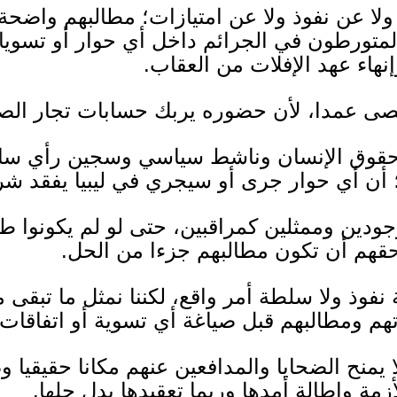
لا عن نفوذ ولا عن امتيازات؛ مطالبهم واضح
لمتورطون في الجرائم داخل أي حوار أو تسوي
إنهاء عهد الإفلات من العقاب
.
ُقصى عمدا، لأن حضوره يربك حسابات تجار ال
قوق الإنسان وناشط سياسي وسجين رأي ساب
 أن أي حوار جرى أو سيجري في ليبيا يفقد شر
ودين وممثلين كمراقبين، حتى لو لم يكونوا طر
حقهم أن تكون مطالبهم جزءا من الحل
.
ة نفوذ ولا سلطة أمر واقع، لكننا نمثل ما تبق
هم ومطالبهم قبل صياغة أي تسوية أو اتفاقات
 يمنح الضحايا والمدافعين عنهم مكانا حقيقيا 
مة وإطالة أمدها وربما تعقيدها بدل حلها
.