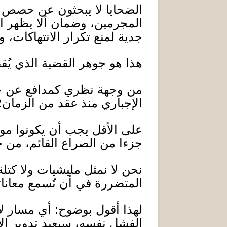
الضحايا لا يبحثون عن حصص و
المجرمين، وضمان ألا يظهر ا
جدية لمنع تكرار الانتهاكات، و
هذا هو جوهر القضية الذي ي
من وجهة نظري كمدافع عن ح
الإجباري منذ عقد من الزمان؛
على الأقل يجب أن يكونوا موج
جزءا من الصراع القائم، من 
نحن لا نمثل مليشيات ولا كتل
المتضررة في أن تُسمع معانات
لهذا أقول بوضوح
:
أي مسار لا
الفشل نفسه، سيعيد تدوير الأز