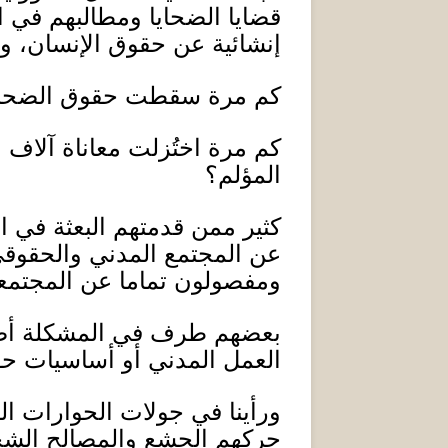
قضايا الضحايا ومطالبهم في ا
إنشائية عن حقوق الإنسان، وفق
كم مرة سقطت حقوق الضحايا
كم مرة اختُزلت معاناة آلاف
المؤلم؟
كثير ممن قدمتهم البعثة في ا
عن المجتمع المدني والحقوقي ل
ومفصولون تماما عن المجتمع
بعضهم طرف في المشكلة أصلا، 
العمل المدني أو أساسيات حقو
ورأينا في جولات الحوارات ا
حركهم الجشع والمصالح الش