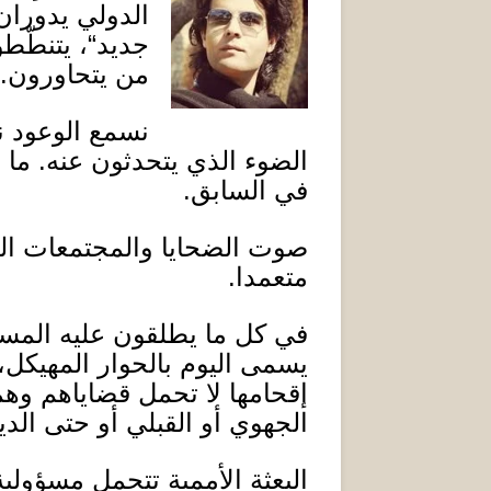
الدولي يدوران
جديد
“
، يتنطّط
من يتحاورون
.
نسمع الوعود 
الضوء الذي يتحدثون عنه
.
ما 
في السابق
.
صوت الضحايا والمجتمعات الم
متعمدا
.
في كل ما يطلقون عليه المسا
يسمى اليوم بالحوار المهيكل،
إقحامها لا تحمل قضاياهم وهم
الجهوي أو القبلي أو حتى الدي
البعثة الأممية تتحمل مسؤولي