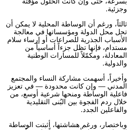
بسرعة، حتى وإن كانت الحلول مؤقتة
وجزئية
.
ثالثاً، ورغم أن الوساطة المحلية لا يمكن أن
تحل محل الدولة ومؤسساتها في معالجة
الأسباب الجذرية للصراعات أو إرساء سلام
مستدام، فإنها تظل جزءاً أساسياً من
المعادلة، ومكمّلاً للمسارات الوطنية
والدولية
.
وأخيراً، أسهمت مشاركة النساء والمجتمع
المدني — وإن كانت محدودة — في تعزيز
فاعلية الوساطة ومنحها شرعية أوسع، من
خلال ردم الفجوة بين البُنى التقليدية
والفاعلين الجدد
.
وباختصار، ورغم هشاشتها، أثبتت الوساطة