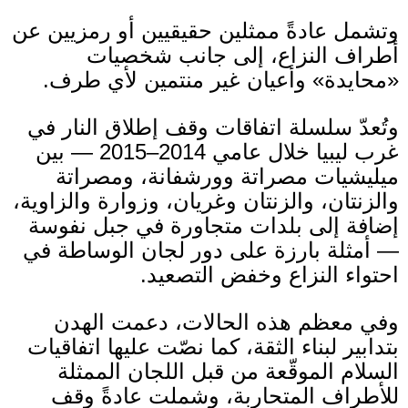
وتشمل عادةً ممثلين حقيقيين أو رمزيين عن
أطراف النزاع، إلى جانب شخصيات
«
محايدة
»
وأعيان غير منتمين لأي طرف
.
وتُعدّ سلسلة اتفاقات وقف إطلاق النار في
غرب ليبيا خلال عامي
2014–2015 —
بين
ميليشيات مصراتة وورشفانة، ومصراتة
والزنتان، والزنتان وغريان، وزوارة والزاوية،
إضافة إلى بلدات متجاورة في جبل نفوسة
— أمثلة بارزة على دور لجان الوساطة في
احتواء النزاع وخفض التصعيد
.
وفي معظم هذه الحالات، دعمت الهدن
بتدابير لبناء الثقة، كما نصّت عليها اتفاقيات
السلام الموقّعة من قبل اللجان الممثلة
للأطراف المتحاربة، وشملت عادةً وقف