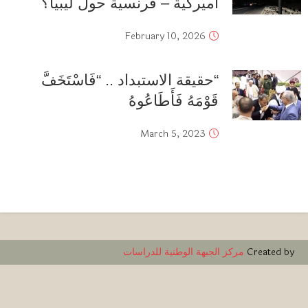
أميركية – فرنسية حول ليبيا؟
February 10, 2026
“حقيقة الاستبداد .. “فَاسْتَخَفَّ
قَوْمَهُ فَأَطَاعُوهُ
March 5, 2023
Created by
مركز الجبهة الوطنية للدراسات