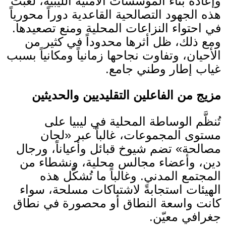
وإعادة بناء المؤسسات الأمنية الليبية، لعبت
هذه الجهود التصالحية القاعدية دوراً محورياً
في احتواء النزاعات المحلية ومنع تصعيدها
.
ومع ذلك، ظل أثرها محدوداً في كثير من
الأحيان، وتفاوت نجاحها زمانياً ومكانياً بسبب
غياب إطار وطني جامع
.
مزيج من الفاعلين التقليديين والحديثين
تُنظَّم الوساطة المحلية في ليبيا على
مستوى المجموعات، غالباً عبر
«
لجان
مصالحة
»
تضم شيوخ قبائل وأعياناً، ورجال
دين، وأعضاء مجالس محلية، ونشطاء من
المجتمع المدني
.
وغالباً ما تُشكَّل هذه
الهيئات استجابةً لاشتباكات مسلحة، سواء
كانت واسعة النطاق أو محصورة في نطاق
جغرافي معيّن
.