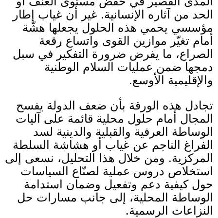
المدى القصير في خفض مستوى العنف أو
الحد من آثاره الإنسانية
.
غير أن غياب إطار
مؤسسي يحمي هذه الحلول يجعلها هشّة
أمام تغيّر موازين القوى واتساع رقعة
الصراع، ما يفرض ضرورة التفكير في سبل
دمجها ضمن عمليات السلام الوطنية
والإقليمية الأوسع
.
تجادل هذه الورقة بأن ضعف الدولة يفسح
المجال أمام حلول محلية قائمة على آليات
الوساطة العرفية والقبلية والدينية لسد
الفراغ الناجم عن غياب أو هشاشة السلطة
المركزية
.
ومن خلال هذا التحليل، نسعى إلى
استخلاص دروس عملية لصنّاع السياسات
حول كيفية دعم وتفعيل وضمان استدامة
الوساطة المحلية، إلى جانب مسارات حل
النزاعات الرسمية
.