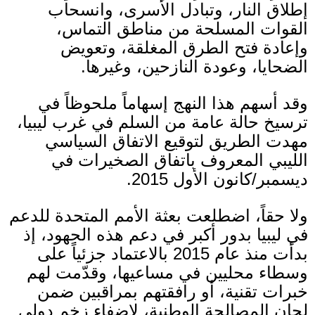
إطلاق النار، وتبادل الأسرى، وانسحاب
القوات المسلحة من مناطق التماس،
وإعادة فتح الطرق المغلقة، وتعويض
الضحايا، وعودة النازحين، وغيرها
.
وقد أسهم هذا النهج إسهاماً ملحوظاً في
ترسيخ حالة عامة من السلم في غرب ليبيا،
مهدت الطريق لتوقيع الاتفاق السياسي
الليبي المعروف باتفاق الصخيرات في
ديسمبر
/
كانون الأول
2015.
ولا حقاً، اضطلعت بعثة الأمم المتحدة للدعم
في ليبيا بدور أكبر في دعم هذه الجهود، إذ
بدأت منذ عام
2015
بالاعتماد جزئياً على
وسطاء محليين في مساعيها، وقدّمت لهم
خبرات تقنية، أو رافقتهم بمراقبين ضمن
لجان المصالحة الوطنية، لإضفاء زخم دولي