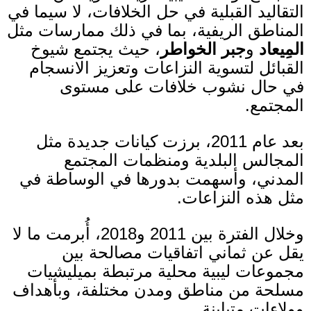
التقاليد القبلية في حل الخلافات، لا سيما في
المناطق الريفية، بما في ذلك ممارسات مثل
المِيعاد
و
جبر الخواطر
، حيث يجتمع شيوخ
القبائل لتسوية النزاعات وتعزيز الانسجام
في حال نشوب خلافات على مستوى
المجتمع
.
بعد عام
2011
، برزت كيانات جديدة مثل
المجالس البلدية ومنظمات المجتمع
المدني، وأسهمت بدورها في الوساطة في
مثل هذه النزاعات
.
وخلال الفترة بين
2011
و
2018
، أُبرمت ما لا
يقل عن ثماني اتفاقيات مصالحة بين
مجموعات ليبية محلية مرتبطة بميليشيات
مسلحة من مناطق ومدن مختلفة، وبأهداف
وولاءات متباينة
.