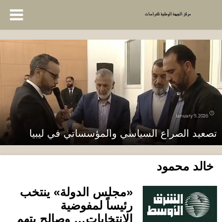
January 9, 2026
تصعيد الصراع السياسي والمؤسساتي في ليبيا
خالد محمود
«
مجلس الدولة
»
ينتخب
رئيساً لمفوضية
الانتخابات
…
وصالح يتهم