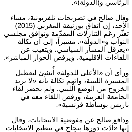
الرئاسي و
(
الدولة
)».
وقال صالح في تصريحات تلفزيونية، مساء
الأحد، إن اتفاق بوزنيقة المغربي
(2015)
تعثّر رغم التنازلات المقدّمة وتوافق مجلسي
النواب و
«
الدولة
»
، مشيراً، إلى أن تكالة
«
يعرقل المسار السياسي، ويتغيب عن
اللقاءات الإقليمية، ويرفض الحوار المباشر
».
ورأى أن
«
الأعلى للدولة
»
أُنشئ لتعطيل
المسيرة الليبية، واتهم تكالة بأنه
«
لا يريد
الخروج من الوضع الليبي، ولم يحضر لقاء
الجامعة العربية، ورفض اللقاء معه في
باريس بوساطة فرنسية
».
ودافع صالح عن مفوضية الانتخابات، وقال
إنها
«
أدّت دورها بنجاح في تنظيم الانتخابات