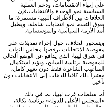
على إنهاء الانقسامات، ودعم العملية
السياسية نحو الوحدة والانتخابات،فإن
الخلافات بين الأطراف الليبية مستمرة؛ ما
يعوق التقدم نحو انتخابات شاملة، ويطيل
أمد الأزمة السياسية والمؤسساتية
.
ويتمحور الخلاف، حول إجراء تعديلات على
مفوضية الانتخابات يرفضها مجلس النواب
في شرق ليبيا، الذي يدافع عن الوضع الحالي
للمفوضية برئاسة السايح، ويؤيد استكمال
المناصب الشاغرة فقط دون تغيير كامل،
معتبراً ذلك كافياً للذهاب إلى الانتخابات دون
تأخير
.
أما سلطات غرب ليبيا، بما في ذلك
«
المجلس الأعلى للدولة
»
برئاسة تكالة،
و
«
المجلس الرئاسي
»
برئاسة محمد المنفي