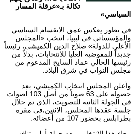
تكالة بـ
«
عرقلة المسار
السياسي
»
في تطور يعكس عمق الانقسام السياسي
والمؤسساتي في ليبيا، انتخب
«
المجلس
الأعلى للدولة
»
صلاح الدين الكميشي، رئيساً
جديداً للمفوضية العليا للانتخابات، بدلاً من
رئيسها الحالي عماد السايح المدعوم من
مجلس النواب في شرق البلاد
.
وأعلن المجلس انتخاب الكميشي، بعد
حصوله على
63
صوتاً من أصل
103
أصوات
في الجولة الثانية للتصويت، الذي تم خلال
جلسة عقدها المجلس، الاثنين،في مقره
بطرابلس بحضور
107
من أعضائه
.
وجاء هذا الانتخاب، بعد جولة أولى تنافس