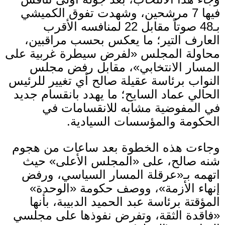
فيها
7
مرشحين، وشهدت تفوق الكميشي
بـ
48
صوتاً مقابل
22
لمنافسه الأقرب
العارف التير؛ ما يعكس بحسب مراقبين،
محاولة المجلس
«
لفرض سيطرة غربية على
المسار الانتخابي
»
، مقابل رفض مجلس
النواب برئاسة عقيلة صالح أي تغيير للرئيس
الحالي عماد السايح؛ ما يهدد بانقسام جديد
في المفوضية مشابه للانقسامات في
الحكومة والمؤسسات السيادية
.
وجاءت هذه الخطوة بعد ساعات من هجوم
شنه صالح، على
«
المجلس الأعلى
»
حيث
اتهمه بـ
«
عرقلة المسار السياسي، ورفض
إنهاء الأزمة
»
، ووصف حكومة
«
الوحدة
»
المؤقتة برئاسة عبد الحميد الدبيبة، بأنها
«
فاقدة الثقة، وتفرض نفوذها على مجلسي