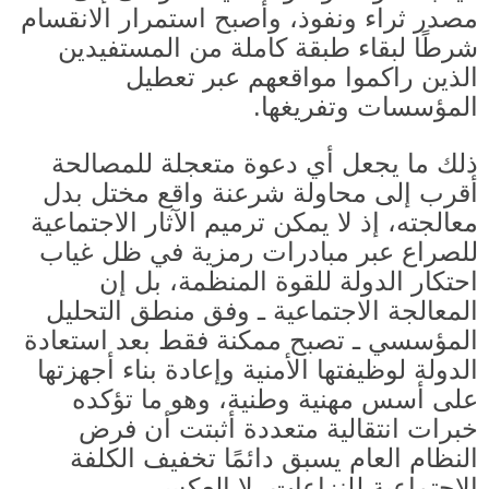
مصدر ثراء ونفوذ، وأصبح استمرار الانقسام
شرطًا لبقاء طبقة كاملة من المستفيدين
الذين راكموا مواقعهم عبر تعطيل
المؤسسات وتفريغها.
ذلك ما يجعل أي دعوة متعجلة للمصالحة
أقرب إلى محاولة شرعنة واقع مختل بدل
معالجته، إذ لا يمكن ترميم الآثار الاجتماعية
للصراع عبر مبادرات رمزية في ظل غياب
احتكار الدولة للقوة المنظمة، بل إن
المعالجة الاجتماعية ـ وفق منطق التحليل
المؤسسي ـ تصبح ممكنة فقط بعد استعادة
الدولة لوظيفتها الأمنية وإعادة بناء أجهزتها
على أسس مهنية وطنية، وهو ما تؤكده
خبرات انتقالية متعددة أثبتت أن فرض
النظام العام يسبق دائمًا تخفيف الكلفة
الاجتماعية للنزاعات، لا العكس
.