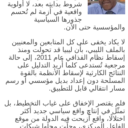
شروط بدايته بعد، لا أولوية
واقعية في أزمة لم تُحسم
جذورها السياسية
والمؤسسية حتى الآن
.
لا يكاد يخفى على كل المتابعين والمعنيين
بالملف الليبي، بأن ليبيا قد تحولت ومنذ
إسقاط نظام القذافي عام
2011
، إلى حالة
مرجعية تُستدعى كلما أُريد التدليل على
النتائج الكارثية لإسقاط الأنظمة بالقوة
المسلحة دون إعداد بديل مؤسسي أو رسم
مسار انتقالي قابل للتطبيق.
فلم يقتصر الإخفاق على غياب التخطيط، بل
تمثّل في إنتاج واقع سياسي جديد أكثر
اختلالًا، واقع أُزيحت فيه الدولة من موقع
الفاعل المركزي، وحلّت محلها شبكات