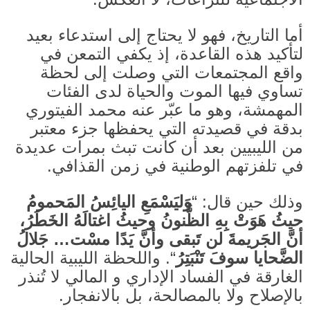
أما التاريخ، فهو لا يحتاج إلى استدعاء بعيد
لتأكيد هذه القاعدة، إذ يكفي التمعن في
واقع المجتمعات التي وصلت إلى لحظة
تساوي فيها الموت والحياة لدى الفئات
المهمشة، وهو ما عبّر عنه محمد الفيتوري
بدقة في قصيدته التي يحفظها جزء معتبر
من الليبيين بعد أن كانت تبث بمرات عديدة
في تلفزتهم الوطنية في زمن القذافي.
وذلك حين قال
: “
وَليَسْمَعِ اليائِسُ المَحمومُ
حيثُ هَوَتْ بِهِ الظُّنونُ وحيثُ اغتالَهُ الخَطَرُ،
أنَّ الجَريمةَ لن تَبقى وأنَّ يَدًا مسْت… جَلالُ
الضَّحايا سوفَ تَنْبَتِرُ
“.
واللحظة الليبية الحالية
الغارقة في الفساد الإداري و المالي لا تُنذر
بالإصلاح ولا بالمصالحة، بل بالانفجار
.