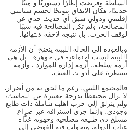
السلطة وفرضت إطارًا دستوريًا وأمنيًا
جديدًا، فكان الاتفاق تتويجًا لحسم سياسي
إقليمي ودولي سبق أي حديث جدي عن
المصالحة، ولم تكن المصالحة فيه سببًا
لوقف الحرب، بل نتيجة لاحقة لانتهائها
.
وبالعودة إلى الحالة الليبية يتضح أن الأزمة
الليبية ليست اجتماعية في جوهرها، بل هي
أزمة سلطة
..
أزمة إدارة للموارد
..
وأزمة
سيطرة على أدوات العنف.
فالمجتمع الليبي، رغم ما لحق به من أضرار،
لا يزال محتفظًا بدرجة معتبرة من التماسك،
ولم ينزلق إلى حرب أهلية شاملة ذات طابع
وجودي، وإنما جرى استنزافه عبر صراع
مسلح ذي طبيعة مصلحية وجهوية غذّاه
غياب الدولة، وتحولت فيه الفوضى إلى