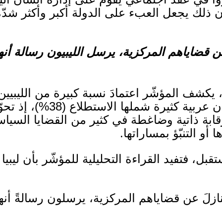
ا أن ذلك يجعل العبء على الدولة أكبر وأكثر شد
عن قضاياهم المركزية، يرسل الليبيون رسالة أن
يكشف المؤشّر اعتمادَ نسبة كبيرة من الليبيين
ان عربية كثيرة شملها الاستطلاع
(38%)
، إذ تح
رقابة ذاتية وضاغطة في كثير من القضايا السياس
و التنبّؤ بمساراتها
.
بل، فتفيد القراءة التحليلية للمؤشّر بأن ليبيا
نازلَ عن قضاياهم المركزية، يرسلون رسالةً أن