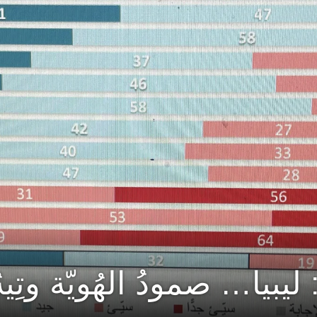
يبيا… صمودُ الهُويّة وتِيه