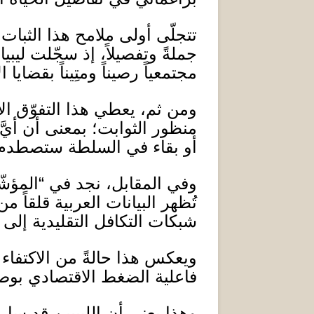
تتجلّى أولى ملامح هذا الثبا
جملةً وتفصيلاً، إذ سجّلت لي
مجتمعياً رصيناً ومتِيناً بقضايا 
ومن ثم، يعطي هذا التفوّق الأ
منظور الثوابت؛ بمعنى أن أيّ
أو بقاء في السلطة ستصطدم ب
وفي المقابل، نجد في
“
المؤشّ
تُظهر البيانات العربية قلقاً 
شبكات التكافل التقليدية إلى
ويعكس هذا حالةً من الاكتفاء 
فاعلية الضغط الاقتصادي بوصف
وهذا يعني أن الليبيين قد سا