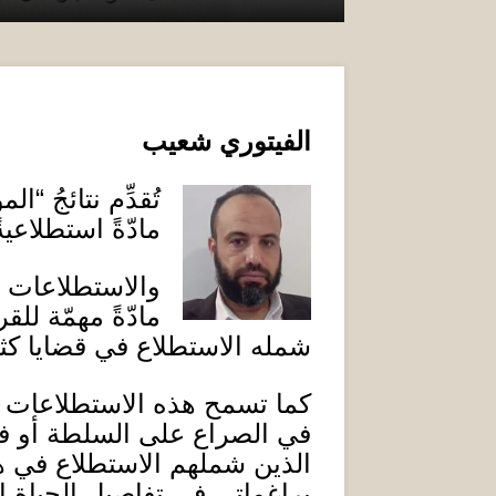
الفيتوري شعيب
تُقدِّم نتائجُ
“
الم
مادّةً استطلاعية
والاستطلاعات في
مادّةً مهمّة للق
شمله الاستطلاع في قضايا كث
كما تسمح هذه الاستطلاعات بص
في الصراع على السلطة أو في 
الذين شملهم الاستطلاع في ه
براغماتي في تفاصيل الحياة ال