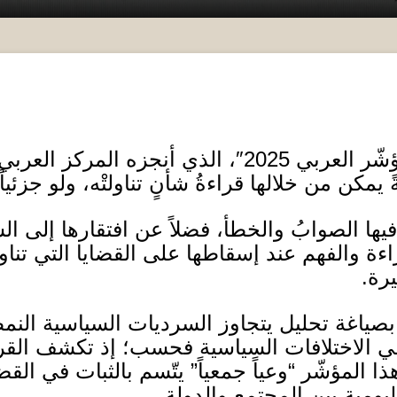
ؤشّر العربي
2025″
، الذي أنجزه المركز العرب
ً يمكن من خلالها قراءةُ شأنٍ تناولتْه، ولو جزئياً
ها الصوابُ والخطأ، فضلاً عن افتقارها إلى الشمو
راءة والفهم عند إسقاطها على القضايا التي تناولت
يرة
.
ياغة تحليل يتجاوز السرديات السياسية النمطي
الاختلافات السياسية فحسب؛ إذ تكشف القراءة
ذا المؤشّر
“
وعياً جمعياً
”
يتّسم بالثبات في القضا
يومية بين المجتمع والدولة
.