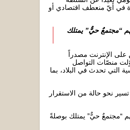
ّة في أيّ منعطف اقتصادي أو
هم
“
مجتمعٌ حيٌّ
”
يمتلك
 على الإنترنت مصدراً
وّلت منصّات التواصل
ية التي تحدث في البلاد، بما
 تسير نحو حالة من الاستقرار
هم
“
مجتمعٌ حيٌّ
”
يمتلك بوصلةً