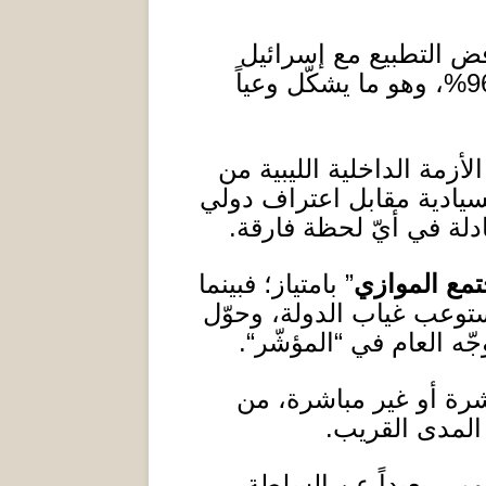
فض التطبيع مع إسرائيل
96
، وهو ما يشكّل وعياً
أزمة الداخلية الليبية من
لسيادية مقابل اعتراف دولي
لة في أيّ لحظة فارقة
.
تمع الموازي
”
بامتياز؛ فبينما
 استوعب غياب الدولة، وحوّل
جّه العام في
“
المؤشّر
“.
اشرة أو غير مباشرة، من
 المدى القريب
.
ومي بعيداً عن السلطة