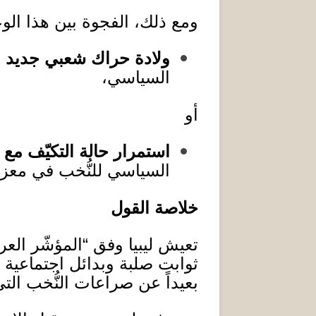
ومع ذلك، الفجوة بين هذا الوع
ولادة حراك شعبي جديد
ي
السياسي،
أو
استمرار حالة التكيّف مع
السياسي للنُّخب في معزل
خلاصة القول
تعيش ليبيا وفق
“
المؤشّر الع
ثوابت صلبة وبدائل اجتماعية 
بعيداً عن صراعات النُّخب التي