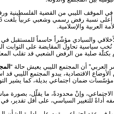
ت في الموقف الليبي من القضية الفلسطينية ور
بيا أعلى نسبة رفض رسمي وشعبي عربياً بلغت
%
الأمة العربية والإسلامية
.
خلاقي والسيادي مؤشّراً حاسماً للمستقبل في ال
َ نُخبٍ سياسية تحاول المقايضة على الثوابت ا
كتلة صلبة من الرفض الشعبي قد تقلب المعاد
ر العربي
”
أن المجتمع الليبي يعيش حالة
“
المج
من الأوضاع الاقتصادية، يبدو المجتمع الليبي قد
 مؤسّسات ضمان اجتماعي بديلة، كما يشير التو
الاجتماعي، وإنْ محدودةً، ما يقلّل، بصورة مب
ه أداةً للتغيير السياسي، على أقل تقدير، في
روا في عقد اجتماعي يقوم على إدارة الشأن الي