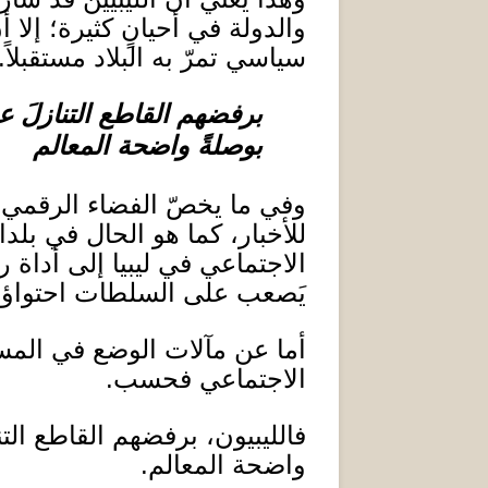
والدولة في أحيانٍ كثيرة؛ إل
سياسي تمرّ به البلاد مستقبلاً
.
برفضهم القاطع التنازلَ 
بوصلةً واضحة المعالم
وفي ما يخصّ الفضاء الرقمي، 
للأخبار، كما هو الحال في بلد
الاجتماعي في ليبيا إلى أداة 
يَصعب على السلطات احتواؤها أ
أما عن مآلات الوضع في المستق
الاجتماعي فحسب
.
فالليبيون، برفضهم القاطع الت
واضحة المعالم
.