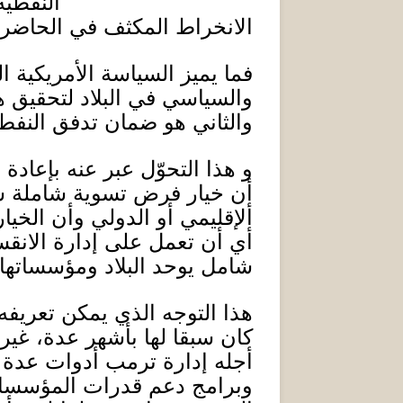
النفطية
الانخراط المكثف في الحاض
فما يميز السياسة الأمريكية ال
والسياسي في البلاد لتحقيق هد
والثاني هو ضمان تدفق النفط،
و هذا التحوّل عبر عنه بإع
أن خيار فرض تسوية شاملة س
ألإقليمي أو الدولي وأن الخيار
أي أن تعمل على إدارة الانق
شامل يوحد البلاد ومؤسساتها
هذا التوجه الذي يمكن تعريفه ا
كان سبقا لها بأشهر عدة، غير
أجله إدارة ترمب أدوات عدة أ
وبرامج دعم قدرات المؤسسات 