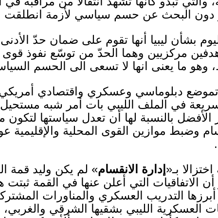
، والتي تبدو كأنها تشهد انتقالا من مراقبة في
ر دون البحث عن حسم سياسي لأزمة انطلقت 
يوم بشأن ليبيا أنها تقوم على ضمان حدّ الأدنى
فين مركزيين وهما الحدّ من توسّع نفوذ قوى إق
 وهو ما يعنى انها لا تسعى الى الحسم السياسي 
ادة تموضع دبلوماسي وعسكري واقتصادي أمري
ريعة في الملف الليبي بات أمر شبه مستحيل 
 الأفضل بالنسبة لها أن تعدل سياستها لتكون متو
سام وضبط موازين القوى المحلية والإقليمية 
.
ختزالا بـ
«
إ
دارة الانقسام
»
لم يكن وليد قمة الط
 أن الاتفاقيات التي أعلن عنها في القمة ثبتت
برزها التدريب العسكري والمناورات المشتركة،
العسكرية الليبي بشقيها الشرقي والغربي، وهن