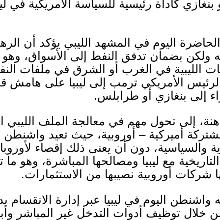
غازي كأداة رئيسية للسياسة ألأمريكية في ليب
حاضرة اليوم في المشهد الليبي يؤكد أن الره
يه ولكن بضمان تدفق النفط إلى الأسواق، وهو 
الليبية في الغرب أو الشرق في ملفات النفط
ئيس الأمريكي ترمب إلى ليبيا على هامش قمة
ء إلى بنغازي أو طرابلس
.
نة، إلى تحول مهم في معالجة الملف الليبي الل
شتركة أميركية
–
أوروبية، حيث تعيد واشنطن ر
ة والسياسية، دون أن يعنى ذلك إقصاء لأوروبا ال
اريخية مع ليبيا ومصالحها المباشرة، وهو ما تم
ا شركات أوروبية نصيبها من الاستثمارات
.
ليه واشنطن اليوم في ليبيا عبر إدارة الانقسا
من خلال توظيف أدوات التدخل غير المباشر وأب