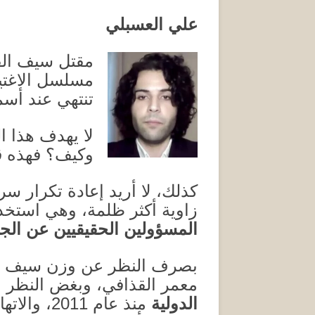
علي العسبلي
مقتل سيف الق
مسلسل الاغتيا
تنتهي عند أسم
لا يهدف هذا ا
وكيف؟ فهذه قد
كذلك، لا أريد إعادة تكرار س
زاوية أكثر ظلمة، وهي استخ
المسؤولين الحقيقيين عن الجر
بصرف النظر عن وزن سيف الق
معمر القذافي، وبغض النظر عن
الدولية
منذ عام
2011
، والاته