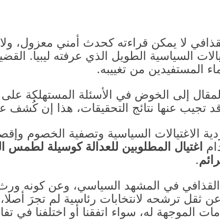
ذافي لا يمكن قراءته كحدث أمني معزول، ولا
لات السياسية الطويل الذي عرفته ليبيا
.
القضية
اء المستفيدين من تغييبه
.
لمقال إلى الخوض في الأسئلة المستهلكة على 
 تجيب عنها نتائج التحقيقات، هذا إن كُشف عن
ردية الاغتيالات السياسية وتصفية الخصوم وإقص
دام
اغتيال المطلوبين للعدالة كوسيلة لطمس ا
ائم
.
ذافي في المشهد السياسي، وعن كونه ورث أ
 ثقل ترشحه لانتخابات رئاسية لم تجرَ أصلا، 
امات الموجهة له، سواء اتفقنا أو اختلفنا في تفا