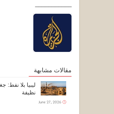
___________
مقالات مشابهة
ليبيا بلا نفط: ج
نظيفة
June 27, 2026