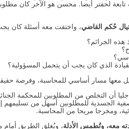
بعة لحفتر أيضا
.
محسن هو الآخر كان مطلوبا
ال ح
كم القاضي
، واختفت معه أسئلة كان يج
 هذه الجرائم؟
ح؟
اسي؟
قيادة الذي كان يجب أن يتحمل المسؤولية؟
يل معها مسار أساسي للمحاسبة، وفرصة حقيقية
ليا أن التخلص من المطلوبين للمحكمة الجنائية 
ية الجسدية للمطلوبين أسهل من تسليمهم إلى
ئية، ومخرجا مريحا من المحاسبة
.
ه معه، وت
طمس الأدلة
، ويُغلق الطريق أمام