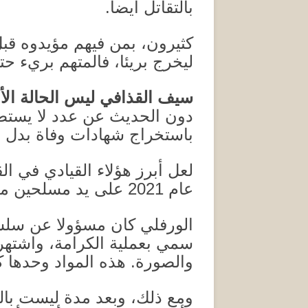
بالتقاتل أيضا
.
كثيرون، بمن فيهم مؤيدوه قبل
ليخرج بريئا، فالمتهم بريء حت
سيف
القذافي
ليس الحالة الأ
دون الحديث عن عدد لا يستطي
باستخراج شهادات وفاة بدل ص
لعل أبرز هؤلاء القيادي في ا
عام
2021
على يد مسلحين م
الورفلي كان مسؤولا عن سلسل
سمي بعملية الكرامة، واشتهر 
والصورة
.
هذه المواد وحدها ك
ومع ذلك، وبعد مدة ليست بال