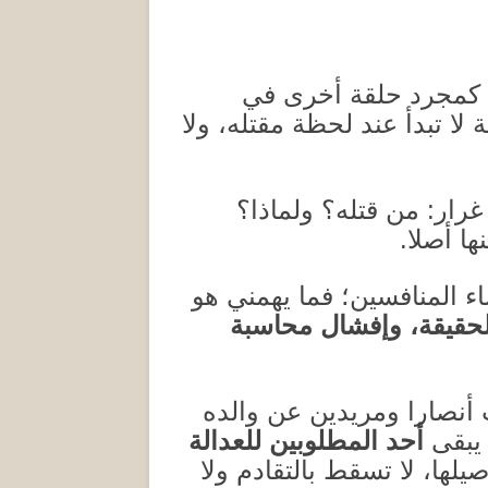
 كمجرد حلقة أخرى في
 لا تبدأ عند لحظة مقتله، ولا
غرار
:
من قتله؟ ولماذا؟
ها أصلا
.
اء المنافسين؛ فما يهمني هو
لحقيقة، وإفشال محاسبة
نصارا ومريدين عن والده
يبقى
أحد المطلوبين للعدالة
صيلها، لا تسقط بالتقادم ولا