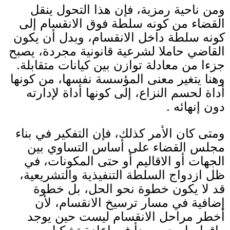
ومن ناحية رمزية، فإن هذا التحول ينقل
القضاء من كونه سلطة فوق الانقسام إلى
كونه سلطة داخل الانقسام، وبدل أن يكون
القاضي حاملا لشرعية قانونية مجردة، يصبح
جزءا من معادلة توازن بين كيانات متقابلة
.
وهنا يتغير معنى المؤسسة نفسها، من كونها
أداة لحسم النزاع، إلى كونها أداة لإدارته
دون إنهائه
.
ومتى كان الأمر كذلك، فإن التفكير في بناء
مجلس القضاء على أساس التساوي بين
الجهات أو الاقاليم أو حتى المكونات، في
ظل ازدواج السلطة التنفيذية والتشريعية،
قد لا يكون خطوة نحو الحل، بل خطوة
إضافية في مسار ترسيخ الانقسام، لأن
أخطر مراحل الانقسام ليست حين يوجد