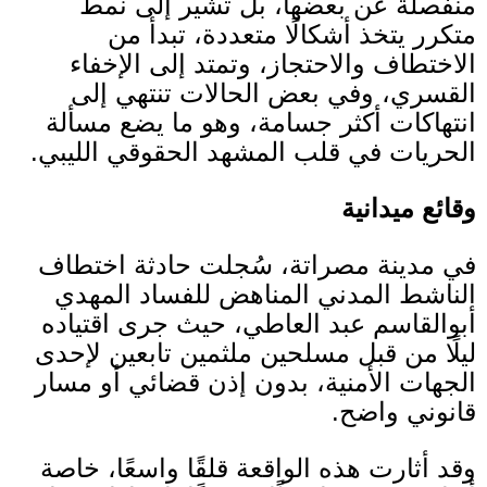
منفصلة عن بعضها، بل تشير إلى نمط
متكرر يتخذ أشكالًا متعددة، تبدأ من
الاختطاف والاحتجاز، وتمتد إلى الإخفاء
القسري، وفي بعض الحالات تنتهي إلى
انتهاكات أكثر جسامة، وهو ما يضع مسألة
الحريات في قلب المشهد الحقوقي الليبي
.
وقائع ميدانية
في مدينة مصراتة، سُجلت حادثة اختطاف
الناشط المدني المناهض للفساد المهدي
أبوالقاسم عبد العاطي، حيث جرى اقتياده
ليلًا من قبل مسلحين ملثمين تابعين لإحدى
الجهات الأمنية، بدون إذن قضائي أو مسار
قانوني واضح.
وقد أثارت هذه الواقعة قلقًا واسعًا، خاصة