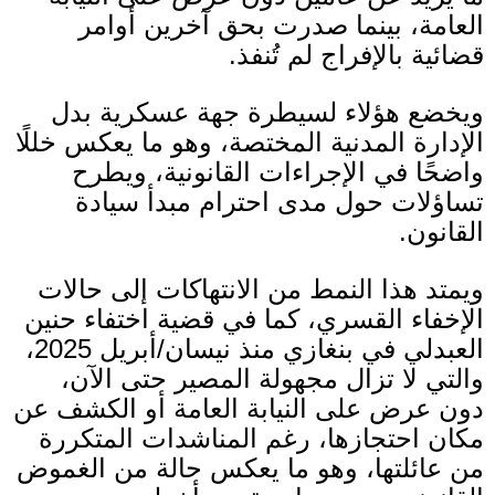
العامة، بينما صدرت بحق آخرين أوامر
قضائية بالإفراج لم تُنفذ.
ويخضع هؤلاء لسيطرة جهة عسكرية بدل
الإدارة المدنية المختصة، وهو ما يعكس خللًا
واضحًا في الإجراءات القانونية، ويطرح
تساؤلات حول مدى احترام مبدأ سيادة
القانون
.
ويمتد هذا النمط من الانتهاكات إلى حالات
الإخفاء القسري، كما في قضية اختفاء حنين
العبدلي في بنغازي منذ نيسان
/
أبريل
2025
،
والتي لا تزال مجهولة المصير حتى الآن،
دون عرض على النيابة العامة أو الكشف عن
مكان احتجازها، رغم المناشدات المتكررة
من عائلتها، وهو ما يعكس حالة من الغموض