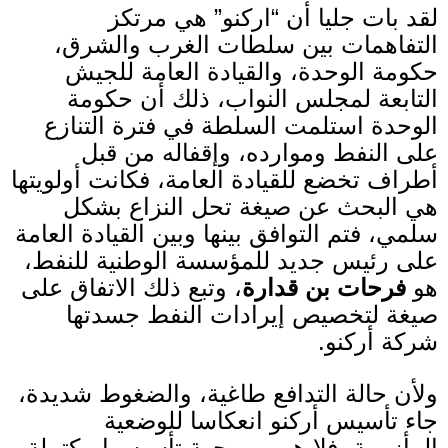
لقد بات جليا أن
“
اركنو
”
هي مرتكز
التفاهمات بين سلطات الغرب والشرق،
حكومة الوحدة، والقيادة العامة للجيش
التابعة لمجلس النواب، ذلك أن حكومة
الوحدة استلمت السلطة في فترة التنازع
على النفط وموارده، وإقفاله من قبل
أطراف تخضع للقيادة العامة، فكانت أولويتها
هي البحث عن صيغة تحل النزاع بشكل
سلمي، فتم التوافق بينها وبين القيادة العامة
على رئيس جديد للمؤسسة الوطنية للنفط،
هو
فرحات بن قدارة
، وتبع ذلك الاتفاق على
صيغة لتخصيص إيرادات النفط جسدتها
شركة أركنو
.
ولأن حالة التدافع طاغية، والضغوط شديدة،
جاء تأسيس أركنو انعكاسا للوضعية
المأزومة، فلا هي من جهة تأسيسها مكتملة